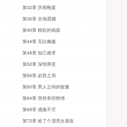
第32章 庆祝晚宴
第36章 全场震撼
第40章 精彩的画面
第44章 无比佩服
第48章 知己难求
第52章 深情厚意
第56章 必胜之局
第60章 男人之间的较量
第64章 突然有些矫情
第68章 感激不尽
第72章 捡了个漂亮女朋友