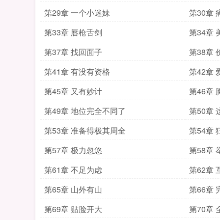
第29章 一个小迷妹
第30章
第33章 唇枪舌剑
第34章
第37章 找回面子
第38章
第41章 有没有资格
第42章
第45章 又有妙计
第46章
第49章 地位完全不同了
第50章
第53章 准备得极其周全
第54章
第57章 极力忽悠
第58章
第61章 不足为虑
第62章
第65章 山外有山
第66章
第69章 贴脸开大
第70章