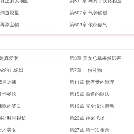
章 真正的大场面
第511章 与对手狭路相逢
章 剑道较量
第507章 气势磅礴
章 再添宝物
第503章 依然傲气
这是真爱啊
第3章 美女总裁果然厉害
现成的儿媳妇
第7章 一份礼物
 威名远播
第11章 贵有贵的道理
 开怀畅饮
第15章 霸道的腿法
 慷慨的奖励
第19章 完全没法撼动
 相处时间很长
第23章 神采飞扬
 天才美女
第27章 第一次相亲