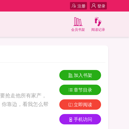
注册
登录
会员书架
阅读记录
加入书架
章节目录
要抢走他所有家产，
，你靠边，看我怎么帮
立即阅读
手机访问