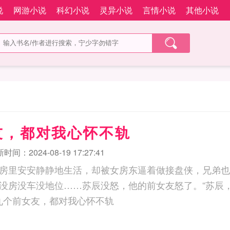
说
网游小说
科幻小说
灵异小说
言情小说
其他小说
友，都对我心怀不轨
时间：2024-08-19 17:27:41
房里安安静静地生活，却被女房东逼着做接盘侠，兄弟也
没房没车没地位……苏辰没怒，他的前女友怒了。“苏辰
收拾他们！”... 九个前女友，都对我心怀不轨