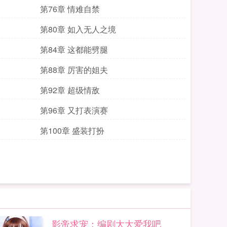
第76章 情难自禁
第80章 如入无人之境
第84章 这都能劈腿
第88章 厉害的姐夫
第92章 超级情敌
第96章 又打表演赛
第100章 盛装打扮
影帝求宠：编剧大大爱我吧