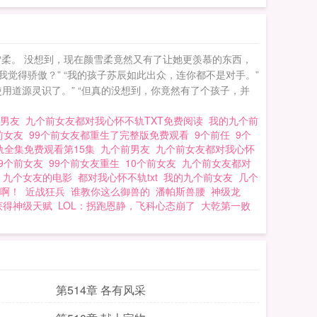
柔。 没想到，现在颜雪柔竟然又有了让她更羡慕的东西，
觉得骄傲？” “我的孩子苏辰如此出众，连你都不是对手。”
用道源灵识了。” “但真的没想到，你竟然有了个孩子，并
前男友
九个前女友都对我心怀不轨TXT免费阅读
我的九个前
前女友
99个前女友都重生了完整版免费观看
9个前任
9个
轨全集免费观看第15集
九个前男友
九个前女友都对我心怀
9个前女友
99个前女友重生
10个前女友
九个前女友都对
生
九个女友的电影
都对我心怀不轨txt
我的九个前女友
几个
业啊！
近战狂兵
谁教你这么御兽的
潘帕斯兽腰
神级龙
获得神级天赋
LOL：拐跑恩静，飞科心态崩了
大乾第一败
第514章 各有风采