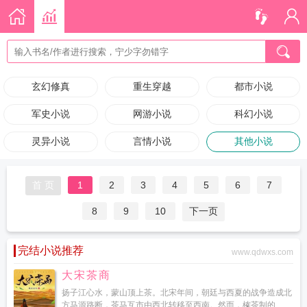
玄幻修真
重生穿越
都市小说
军史小说
网游小说
科幻小说
灵异小说
言情小说
其他小说
首 页
1
2
3
4
5
6
7
8
9
10
下一页
完结小说推荐
www.qdwxs.com
大宋茶商
扬子江心水，蒙山顶上茶。北宋年间，朝廷与西夏的战争造成北
方马源路断，茶马互市由西北转移至西南。然而，榷茶制的...