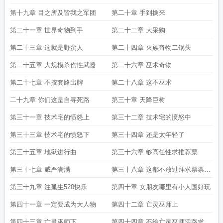
第十九章 目之所及皆我之军团
第二十章 手到擒来
第二十一章 世界奇物到手
第二十二章 大采购
第二十三章 这就是野蛮人
第二十四章 灭族奇物二锅头
第二十五章 大规模杀伤性武器
第二十六章 巫术奇物
第二十七章 不按套路出牌
第二十八章 这不巫术
二十九章 你们这是自寻死路
第三十章 天降巨树
第三十一章 技术宅的愤怒上
第三十二章 技术宅的愤怒中
第三十三章 技术宅的愤怒下
第三十四章 还是太年轻了
第三十五章 地狱进行曲
第三十六章 够高任性求推荐票
第三十七章 威严满满
第三十八章 这都不放过拜求票票支
持
第三十九章 注孤生520快乐
第四十章 女朋友哪里有小人国好玩
第四十一章 一定要成为大人物
第四十二章 亡灵巫师上
第四十三章 亡灵巫师下
第四十四章 不给亡灵巫师活路求推