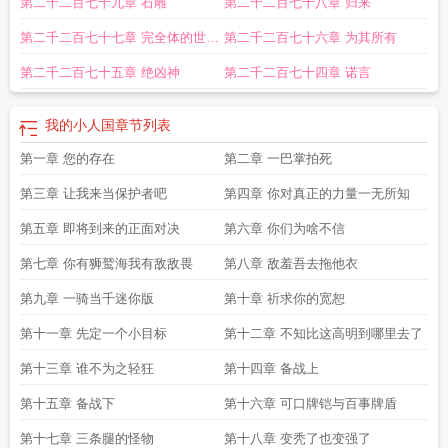
第二千二百七十九章 石雕
第二千二百七十八章 归来
的小人国精校版TXT
我的小人国123
我的小人国txt八零免费
我的小人国txt八
零
我的小人国实体书有几本
我的小人国txt
我的小人国动漫
我的小人国TXT免
第二千二百七十七章 完全体的世界
第二千二百七十六章 为其所有
费
我的小人国TXT精校版
我的小人国zip
我的小人国女主几个
我的小人国起
奇物
点
我的小人国百度百科
我的小人国免费阅读
我的小人国 txt
我的小人国 青衫小
第二千二百七十五章 绝凶神
第二千二百七十四章 诺言
白
我的小人国百度
我的小人国
章节列表
第一章 您的存在
第二章 一巴掌拍死
第三章 让我来当保护者吧
第四章 你对真正的力量一无所知
第五章 即将到来的正面对决
第六章 你们为啥不信
第七章 你有狮鹫海我有敌敌畏
第八章 敌羞吾去拖他衣
第九章 一骑当千迷你版
第十章 祈求你的宽恕
第十一章 先定一个小目标
第十二章 不知比这高明到哪里去了
第十三章 谁不为之轻狂
第十四章 备战上
第十五章 备战下
第十六章 可口牌铠与百事牌盾
第十七章 三条腿的怪物
第十八章 变秃了也变强了