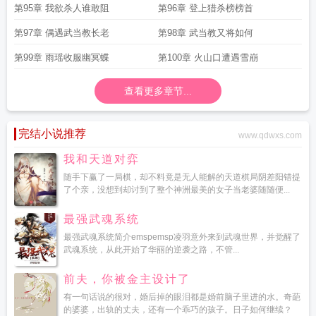
第95章 我欲杀人谁敢阻
第96章 登上猎杀榜榜首
第97章 偶遇武当教长老
第98章 武当教又将如何
第99章 雨瑶收服幽冥蝶
第100章 火山口遭遇雪崩
查看更多章节...
完结小说推荐
www.qdwxs.com
我和天道对弈
随手下赢了一局棋，却不料竟是无人能解的天道棋局阴差阳错提
了个亲，没想到却讨到了整个神洲最美的女子当老婆随随便...
最强武魂系统
最强武魂系统简介emspemsp凌羽意外来到武魂世界，并觉醒了
武魂系统，从此开始了华丽的逆袭之路，不管...
前夫，你被金主设计了
有一句话说的很对，婚后掉的眼泪都是婚前脑子里进的水。奇葩
的婆婆，出轨的丈夫，还有一个乖巧的孩子。日子如何继续？