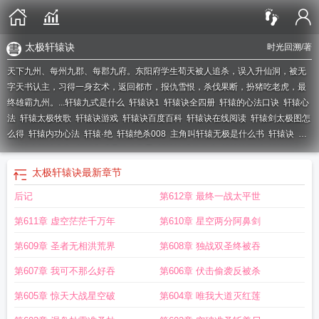
太极轩辕诀
时光回溯
/著
天下九州、每州九郡、每郡九府。东阳府学生荀天被人追杀，误入升仙洞，被无
字天书认主，习得一身玄术，返回都市，报仇雪恨，杀伐果断，扮猪吃老虎，最
终雄霸九州。...
轩辕九式是什么
轩辕诀1
轩辕诀全四册
轩辕的心法口诀
轩辕心
法
轩辕太极牧歌
轩辕诀游戏
轩辕诀百度百科
轩辕诀在线阅读
轩辕剑太极图怎
么得
轩辕内功心法
轩辕·绝
轩辕绝杀008
主角叫轩辕无极是什么书
轩辕诀
轩
辕班9大战法合集
轩辕九式是什么意思
轩辕诀讲的什么
轩辕诀百科
轩辕诀3
轩
辕决全集
太极轩辕诀
最新章节
后记
第612章 最终一战太平世
第611章 虚空茫茫千万年
第610章 星空两分阿鼻剑
第609章 圣者无相洪荒界
第608章 独战双圣终被吞
第607章 我可不那么好吞
第606章 伏击偷袭反被杀
第605章 惊天大战星空破
第604章 唯我大道灭红莲