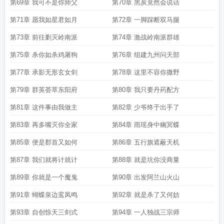
第69章 我可不是你师父
第70章 黑炭竟然会说话
第71章 愿我如星君如月
第72章 一脚踩断双马腿
第73章 前往剿灭岭南派
第74章 激战岭南派群雄
第75章 杀你如杀鸡屠狗
第76章 组建九州问天部
第77章 承影无形玄女剑
第78章 这里不容你撒野
第79章 群英荟萃东阳府
第80章 我只要丹药配方
第81章 这件事由我做主
第82章 少爷终于出手了
第83章 再多嘴灭你全家
第84章 雨瑶身中幽冥蝶
第85章 便是郡首又如何
第86章 五行旗遮蔽天机
第87章 我们就将计就计
第88章 就是坑你没商量
第89章 你就是一个魔鬼
第90章 出发阿兰山火山
第91章 蝴蝶泉边鸾凤鸣
第92章 就是杀了又何妨
第93章 自创惊天三剑式
第94章 一人独战三宗师