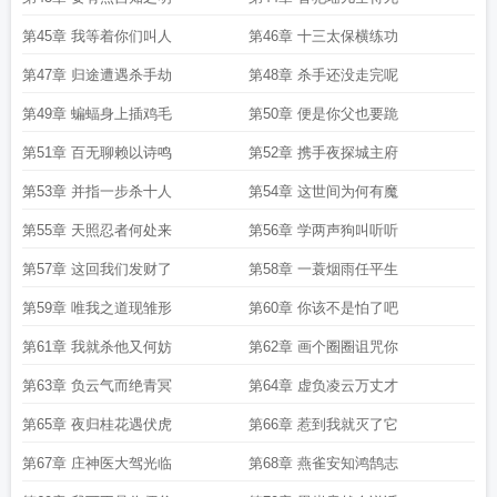
第45章 我等着你们叫人
第46章 十三太保横练功
第47章 归途遭遇杀手劫
第48章 杀手还没走完呢
第49章 蝙蝠身上插鸡毛
第50章 便是你父也要跪
第51章 百无聊赖以诗鸣
第52章 携手夜探城主府
第53章 并指一步杀十人
第54章 这世间为何有魔
第55章 天照忍者何处来
第56章 学两声狗叫听听
第57章 这回我们发财了
第58章 一蓑烟雨任平生
第59章 唯我之道现雏形
第60章 你该不是怕了吧
第61章 我就杀他又何妨
第62章 画个圈圈诅咒你
第63章 负云气而绝青冥
第64章 虚负凌云万丈才
第65章 夜归桂花遇伏虎
第66章 惹到我就灭了它
第67章 庄神医大驾光临
第68章 燕雀安知鸿鹄志