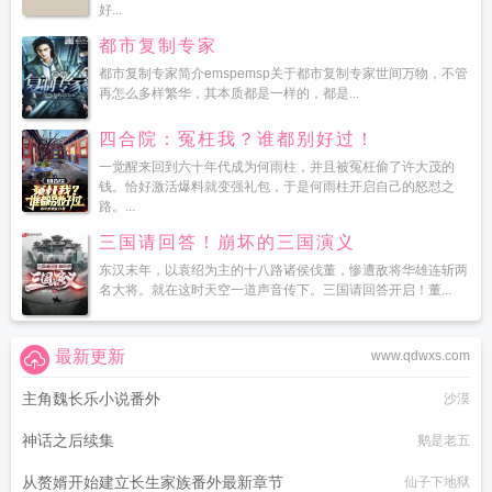
好...
都市复制专家
都市复制专家简介emspemsp关于都市复制专家世间万物，不管
再怎么多样繁华，其本质都是一样的，都是...
四合院：冤枉我？谁都别好过！
一觉醒来回到六十年代成为何雨柱，并且被冤枉偷了许大茂的
钱。恰好激活爆料就变强礼包，于是何雨柱开启自己的怒怼之
路。...
三国请回答！崩坏的三国演义
东汉末年，以袁绍为主的十八路诸侯伐董，惨遭敌将华雄连斩两
名大将。就在这时天空一道声音传下。三国请回答开启！董...
最新更新
www.qdwxs.com
主角魏长乐小说番外
沙漠
神话之后续集
鹅是老五
从赘婿开始建立长生家族番外最新章节
仙子下地狱