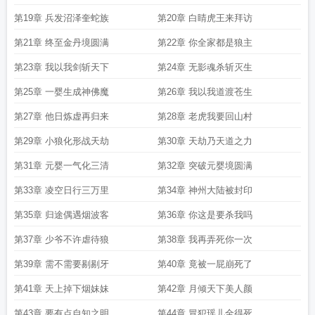
第19章 兵发沼泽奎蛇族
第20章 白睛虎王来拜访
第21章 终至金丹境圆满
第22章 你全家都是狼主
第23章 我以我剑斩天下
第24章 无影魂杀斩灭生
第25章 一婴生成神佛魔
第26章 我以我道渡苍生
第27章 他日炼虚再归来
第28章 老虎我要回山村
第29章 小狼化形战天劫
第30章 天劫乃天道之力
第31章 元婴一气化三清
第32章 突破元婴境圆满
第33章 凌空日行三万里
第34章 神州大陆被封印
第35章 归途偶遇烟波客
第36章 你这是要杀我吗
第37章 少爷不许虐待狼
第38章 我再弄死你一次
第39章 需不需要剔剔牙
第40章 竟被一屁崩死了
第41章 天上掉下烟妹妹
第42章 月倾天下美人颜
第43章 要有点自知之明
第44章 冒犯瑶儿全得死