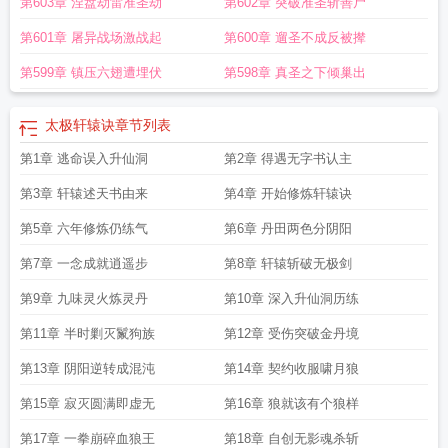
第603章 涅盘劫雷准圣劫
第602章 突破准圣斩善尸
第601章 屠异战场激战起
第600章 遛圣不成反被撵
第599章 镇压六翅遭埋伏
第598章 真圣之下倾巢出
太极轩辕诀
章节列表
第1章 逃命误入升仙洞
第2章 得遇无字书认主
第3章 轩辕述天书由来
第4章 开始修炼轩辕诀
第5章 六年修炼仍练气
第6章 丹田两色分阴阳
第7章 一念成就逍遥步
第8章 轩辕斩破无极剑
第9章 九味灵火炼灵丹
第10章 深入升仙洞历练
第11章 半时剿灭鬣狗族
第12章 受伤突破金丹境
第13章 阴阳逆转成混沌
第14章 契约收服啸月狼
第15章 寂灭圆满即虚无
第16章 狼就该有个狼样
第17章 一拳崩碎血狼王
第18章 自创无影魂杀斩