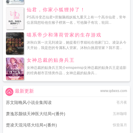
仙君，你家小狐狸掉了！
PS高冷变态仙君×邪魅脑残妖狐九重天上有一个高冷仙君，常年
位居我想给他生猴子榜第一名，可他脑子有坑，轮回...
喵系帝少和薄荷管家的生存游戏
沐秋白第一次见到凌柒，她提着行李箱站在他家门口。凌柒从今
天开始，我是您的专属私人管家。沐秋白挑眉管家？我不需...
女神总裁的贴身兵王
女神总裁的贴身兵王简介emspemsp女神总裁的贴身兵王是追影
的经典都市言情类作品，女神总裁的贴身兵...
最新更新
www.qdwxs.com
苏文陆晚风小说全集阅读
苍月夜
萧逸苏颜镇天神医大结局+(番外)
五杯咖啡
楚凌天混沌塔大结局+(番外)
惊蛰落月