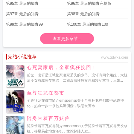
第95章 最后的知青
第96章 最后的知青完整版
第97章 最后的知青
第98章 最后的知青
第99章 最后的知青99
第100章 最后的知青100
查看更多章节...
完结小说推荐
www.qdwxs.com
心死离家后，全家疯狂挽回！
前世，凌轩是江城世家凌家丢失的少爷。凌轩有四个姐姐，大姐
清冷女总裁凌梦掌管，二姐泼辣性感女总裁凌涵掌管，三姐...
至尊狂龙在都市
至尊狂龙在都市简介emspemsp关于至尊狂龙在都市他武道神
化，热血十步一杀他风流倜傥，误惹女警市...
随身带着百万妖兽
随身带着百万妖兽简介emspemsp关于随身带着百万妖兽天发杀
机，移星易宿地发杀机，龙蛇起陆人发...