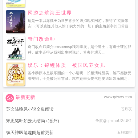
网游之航海王世界
这是一本以海贼王为世界背景的虚拟现实网游，获得了‘克隆果
实’（可以克隆其他人除了实力外的一切）的主角赵宇的日常冒...
奇门改命师
奇门改命师简介emspemsp我叫李晟，是个道士，有道士证的那
种。故事还得从我刚出生时说起。希夷仰观天...
娱乐：锦鲤体质，被国民养女儿
姜小黎原本是娱乐圈的一个小透明，长相清纯甜美，她不愿接受
潜规则，于是被公司雪藏。就在她垂头丧气想要退出娱乐圈之...
最新更新
www.qdwxs.com
苏文陆晚风小说全集阅读
苍月夜
宋思铭叶如云大结局+(番外)
争渡@qimiaoUGtUK1
镇天神医笔趣阁超前更新
五杯咖啡