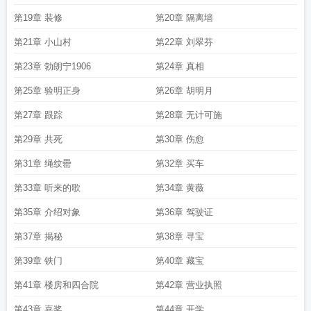
第19章 装修
第20章 隔离墙
第21章 小山村
第22章 刘翠芬
第23章 勃朗宁1906
第24章 真相
第25章 验明正身
第26章 胡明月
第27章 跟踪
第28章 无计可施
第29章 共死
第30章 伤愈
第31章 绳纹罍
第32章 买车
第33章 听来的歌
第34章 黄薇
第35章 介绍对象
第36章 驾驶证
第37章 揭秘
第38章 寻宝
第39章 铁门
第40章 藏宝
第41章 楼房和四合院
第42章 营业执照
第43章 嘉奖
第44章 开学