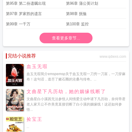
第95章 第二份遗嘱出现
第96章 蒲公英计划
第97章 罗家胜的遗言
第98章 抚恤
第99章 一千万
第100章 监控
查看更多章节...
完结小说推荐
www.qdwxs.com
血玉无瑕
血玉无瑕简介emspemsp关于血玉无瑕一刀穷一刀富，一刀穿麻
布！这句话，道尽了赌石圈的沧桑与传奇。...
文曲星下凡历劫，她的姻缘线断了
文曲星白小溪因无法参悟人间情爱主动申请下凡历劫，奈何帝君
老人家天公不作美竟直接切断了白小溪的姻缘线！这还如何参
悟...
捡宝王
...