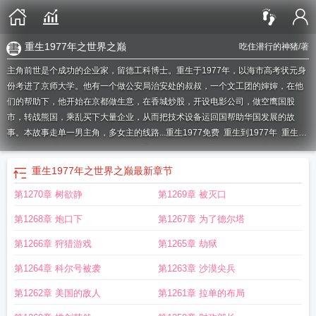
重生1977年之世界之巅
吃住潜行的神猪
/著
主角前世是个成功的企业家，留德工科博士。重生于1977年，以海市高考状元身
份考进了京师大学。他有一个做公安局治安处的叔叔，一个文工团的婶婶，在他
们的帮助下，他开始在京都做生意，在香城炒股，开设电影公司，做空鹰国股
市，转战熊国，乘乱买下大量企业，从而把技术设备运回国帮助华国发展的故
事。本故事走单一男主角，多女主的线路...
重生1977免费
重生到1977年
重生
1977年之世界之巅吃住潜行的神猪
重生之1977高考
重生1977年世界之巅峰免
费阅读
重生1977顶点
重生之1977
重生1977笔趣阁
重生1977免费阅读全
重生1977年之世界之巅
最新章节
文
重生1977年之世界之巅TXT
带着顶级空间重生1960年的
重生1977 最新章节
第1270章 树欲静
第1269章 被灭口
无弹窗
重生1977玩主
主角重生1977年的
重生77年
重生1977年之世界之巅峰
好看吗
重生之1977大时代
陪你到世界之巅邱樱重生文
重生1977年之世界之巅
第1268章 炮口下
第1267章 为了德尔塔
作者吃住潜行的神猪
笔趣阁重生之1977
重生1977年之世界之巅_
重生站在世
界之巅 大枭雄
重生1977之高考顶点
重生1977年之世界之巅最新章节免费阅
第1266章 狩猎游戏
第1265章 劫狱
读
重生之1977txt
重生1977之高考笔趣阁
重生到1977年的
重生1977百科
重
第1264章 科尔号被袭
第1263章 沙漠尖兵
生1977年
重生站在世界之巅
重生1977之世界首富
重生之1977全文阅读
重生
1977年笔趣阁
重生之1977年的
重生1977从分家开始全文阅读
末世重生站在世
第1262章 美国的敌人
第1261章 拉单的布局
界之巅
重生1977之高考txt
重生1977年免费阅读
重生1977年的
重生1977种田