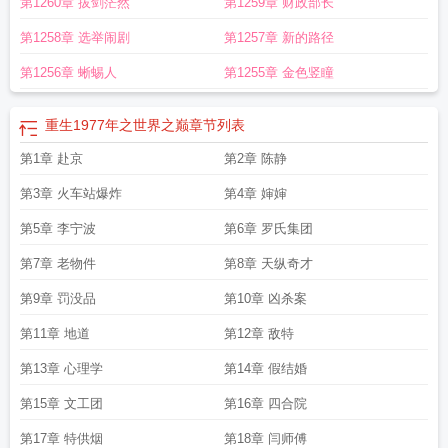
第1260章 拔剑茫然
第1259章 财政部长
养娃免费阅读
重生1977之高考
重生在1977年的
重生之77年高考
重生1977免
费阅读
第1258章 选举闹剧
第1257章 新的路径
第1256章 蜥蜴人
第1255章 金色竖瞳
重生1977年之世界之巅
章节列表
第1章 赴京
第2章 陈静
第3章 火车站爆炸
第4章 婶婶
第5章 李宁波
第6章 罗氏集团
第7章 老物件
第8章 天纵奇才
第9章 罚没品
第10章 凶杀案
第11章 地道
第12章 敌特
第13章 心理学
第14章 假结婚
第15章 文工团
第16章 四合院
第17章 特供烟
第18章 闫师傅