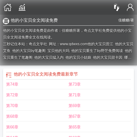
他的小宝贝全文阅读免费
佳糖糖
/著
他的小宝贝全文阅读免费是由作者：佳糖糖所著，奇点文学社免费提供他的小宝
贝全文阅读免费全文在线阅读。
三秒记住本站：奇点文学社 网址：www.qdwxs.com
他的大宝贝晋江
他的大宝贝
艾鱼
他的大宝贝by笔趣阁
宝贝他的大吗
他的宝贝重生了by野茫免费阅读
他的
宝贝重生了笔趣阁
他的大宝贝猛入内
他的宝贝小姑娘
他的大宝贝甜卡因
哪里
来的大宝贝漫画
他的宝贝重生了的番外
哪里来的大宝贝
他的宝贝
他是我的大
宝贝
女篮大宝贝
他的小宝贝全文阅读
他的小宝贝
八寸长的大宝贝
他的宝贝太
他的小宝贝全文阅读免费
最新章节
娇气全文
他的大宝贝 佳糖糖
他的大宝贝进不去
他的宝贝甜爆了
还要把大宝贝
第74章
第73章
弄进
他的大宝贝全文阅读艾鱼
他的大宝贝一直在我花园里横冲直撞到高潮不断
的文章
他的宝贝重生了by野茫免费阅读无删减
他的大宝贝佳糖糖
他的大宝贝
第72章
第71章
txt
他的大宝贝插在我的花园里
他的大宝贝进入她的
他的大宝贝进入了
他的大
宝贝抵着
他的大宝贝 百度
他的大宝贝萧初然最新章节更新
他的大宝贝在身体
第70章
第69章
里横冲直撞高H
他的大宝贝进入了我的身体
他的大宝贝txt百度
他的大宝贝在我
第68章
第67章
手中慢慢变大
他的大宝贝全文阅读
他的大宝贝在她体内深深地进进出出
他的小
宝贝免费全文
他的宝贝超可爱
宝贝他的有我大吗视频
他的宝贝是谁
他的大宝
第66章
第65章
贝高H
他的小宝贝太甜了
他的大宝贝 番外
他的宝贝超甜
他的小宝贝超甜的
他