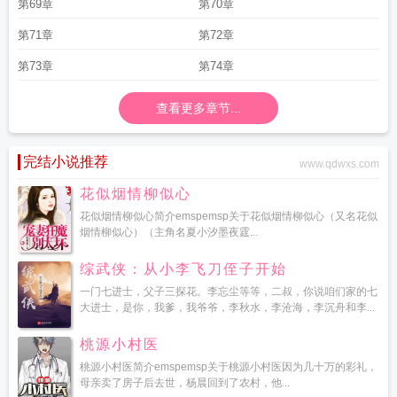
第69章
第70章
第71章
第72章
第73章
第74章
查看更多章节...
完结小说推荐
www.qdwxs.com
花似烟情柳似心
花似烟情柳似心简介emspemsp关于花似烟情柳似心（又名花似
烟情柳似心）（主角名夏小汐墨夜霆...
综武侠：从小李飞刀侄子开始
一门七进士，父子三探花。李忘尘等等，二叔，你说咱们家的七
大进士，是你，我爹，我爷爷，李秋水，李沧海，李沉舟和李...
桃源小村医
桃源小村医简介emspemsp关于桃源小村医因为几十万的彩礼，
母亲卖了房子后去世，杨晨回到了农村，他...