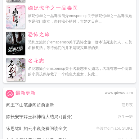
嫡妃惊华之一品毒医
嫡妃惊华之一品毒医简介emspemsp关于嫡妃惊华之一品毒医她
本是侯门贵女，奈何痴心错付，大婚之日家...
恐怖之旅
恐怖之旅简介emspemsp关于恐怖之旅一群本该死去的人，却莫
名被复活，等待他们的并不是现实世界的美...
名花志
名花志简介emspemsp关于名花志美女如花，名花有志一个窝囊
的小男孩偶尔救了一个绝色大魔女，从此...
最新更新
www.qdwxs.com
阎王下山笔趣阁超前更新
苍月夜
陈长安宁婷玉葬神棺大结局+(番外)
浮生一诺
宋思铭叶如云小说免费阅读全文
争渡@qimiaoUGtUK1