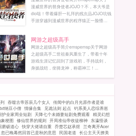
漫威世界的替身使者JOJO？不，本大爷是
dio哒！带着爆肝一礼拜的残次品JOJO坑钱
手游穿越到漫威世界的程序猿正一脸懵逼
的审视着自己的新身份迪奥布兰度，一个
英华混血的大帅比！不过，等会儿这里是
网游之超级高手
漫威世界？请问离紫薯精到达战场还有多
网游之超级高手简介emspemsp关于网游
长时间？对了，老子还有金手指！白金之
之超级高手二世祖秦风重生了，带着十年
星，世界，疯狂钻石，轰炸空间，黄金体
游戏生涯记忆回到了游戏初，手持战剑，
验，绯红之王统统给我出！叮，新玩家您
身披战铠，坐骑龙神，称霸神三！...
好，您的第一位替身已抽取，祝您游戏愉
快。看着眼前正...
新列
吞噬古帝苏辰几个女人
传闻中的白月光原作者是谁
xt纳豆小僧
情缘合集
见诡法则 起点
钓系美人恋综养崽
间护全家周全短剧
天降七个未婚妻短剧免费观看
精灵幻想
抽象梗图
修仙世界的规则
开局准仙帝收徒柳神
东瀛怪谈
回磨砺道心
快穿大佬请自重
乔楚芯赵承煜
兰奇离开Acer
月忽已晚蓦然回首已是秋的意思
民国老道
长公主天天撩美