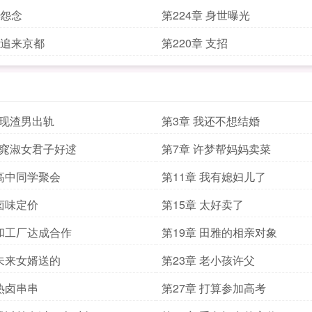
 怨念
第224章 身世曝光
章 追来京都
第220章 支招
发现渣男出轨
第3章 我还不想结婚
窈窕淑女君子好逑
第7章 许梦帮妈妈卖菜
 高中同学聚会
第11章 我有媳妇儿了
 卤味定价
第15章 太好卖了
 和工厂达成合作
第19章 田雅的相亲对象
 未来女婿送的
第23章 老小孩许父
 热卤串串
第27章 打算参加高考