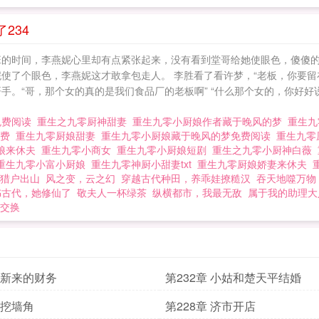
234
班的时间，李燕妮心里却有点紧张起来，没有看到堂哥给她使眼色，傻傻的站
妮使了个眼色，李燕妮这才敢拿包走人。 李胜看了看许梦，“老板，你要留
哥手。“哥，那个女的真的是我们食品厂的老板啊” “什么那个女的，你好好
免费阅读
重生之九零厨神甜妻
重生九零小厨娘作者藏于晚风的梦
重生
免费
重生九零厨娘甜妻
重生九零小厨娘藏于晚风的梦免费阅读
重生九零
娘来休夫
重生九零小商女
重生九零小厨娘短剧
重生之九零小厨神白薇
重生九零小富小厨娘
重生九零神厨小甜妻txt
重生九零厨娘娇妻来休夫
猎户出山
风之变，云之幻
穿越古代种田，养乖娃撩糙汉
吞天地噬万物
书古代，她修仙了
敬夫人一杯绿茶
纵横都市，我最无敌
属于我的助理大
交换
章 新来的财务
第232章 小姑和楚天平结婚
 挖墙角
第228章 济市开店