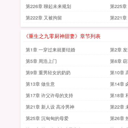
第226章 聊起未来规划
第225章
第222章 又被拘留
第221
《重生之九零厨神甜妻》章节列表
第1章 一穿过来就要结婚
第2章 
第5章 周浩上门
第6章 
第9章 重男轻女的奶奶
第10章
第13章 做生意
第14章
第17章 许父许母的支持
第18章
第21章 新人设 高冷男神
第22章
第25章 沉甸甸的母爱
第26章