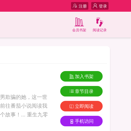
注册
登录
会员书架
阅读记录
加入书架
章节目录
男欺骗的她，这一世
前往番茄小说阅读我
立即阅读
.. 重生九零
手机访问