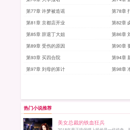
第77章 许梦被造谣
第78章
第81章 京都店开业
第82章
第85章 辞退丁大姐
第86章
第89章 受伤的原因
第90章
第93章 买四合院
第94章
第97章 刘母的算计
第98章
热门小说推荐
美女总裁的铁血狂兵
2018年最正统保镖上线他是一代传奇，