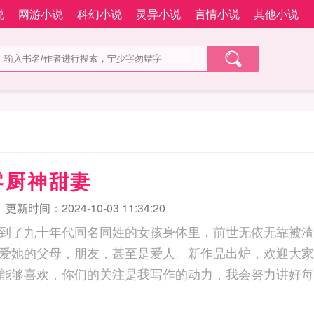
说
网游小说
科幻小说
灵异小说
言情小说
其他小说
零厨神甜妻
更新时间：2024-10-03 11:34:20
到了九十年代同名同姓的女孩身体里，前世无依无靠被渣
爱她的父母，朋友，甚至是爱人。新作品出炉，欢迎大家
够喜欢，你们的关注是我写作的动力，我会努力讲好每个故事！.