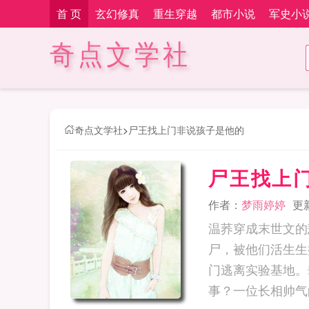
首 页
玄幻修真
重生穿越
都市小说
军史小
奇点文学社
奇点文学社
>
尸王找上门非说孩子是他的
尸王找上
作者：
梦雨婷婷
更新
温荞穿成末世文的
尸，被他们活生生
门逃离实验基地。
事？一位长相帅气的丧尸