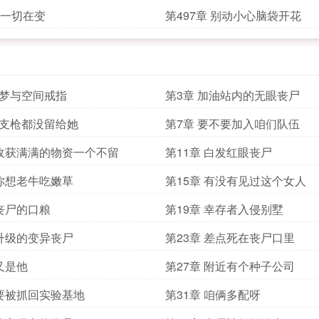
章 一切在变
第497章 别动小心脑袋开花
噩梦与空间戒指
第3章 加油站内的无眼丧尸
一支枪都没留给她
第7章 要不要加入咱们队伍
 收获满满的物资一个不留
第11章 白发红眼丧尸
 你想老牛吃嫩草
第15章 有没有见过这个女人
 丧尸的口粮
第19章 幸存者入侵别墅
 升级的变异丧尸
第23章 差点死在丧尸口里
 又是他
第27章 附近有个种子公司
 要被抓回实验基地
第31章 咱俩多配呀