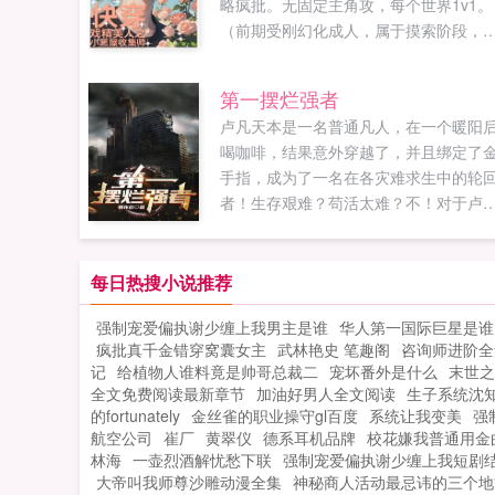
略疯批。无固定主角攻，每个世界1v1。
（前期受刚幻化成人，属于摸索阶段，
情懵懂。所以对待主角攻只是抱着做任
的心态。）一句话简介这是一个披着马
第一摆烂强者
的各类宿主主角攻强制爱到戏精系统美
卢凡天本是一名普通凡人，在一个暖阳
受，却被各种反套路忽悠成恋爱脑的妻
喝咖啡，结果意外穿越了，并且绑定了
故事。（主角攻刚开始想要...
手指，成为了一名在各灾难求生中的轮
者！生存艰难？苟活太难？不！对于卢
天来说，这些都是小意思！他手握金手
指，在诸天里直接躺赢了！...
每日热搜小说推荐
强制宠爱偏执谢少缠上我男主是谁
华人第一国际巨星是谁
疯批真千金错穿窝囊女主
武林艳史 笔趣阁
咨询师进阶全
记
给植物人谁料竟是帅哥总裁二
宠坏番外是什么
末世之
全文免费阅读最新章节
加油好男人全文阅读
生子系统沈
的fortunately
金丝雀的职业操守gl百度
系统让我变美
强
航空公司
崔厂
黄翠仪
德系耳机品牌
校花嫌我普通用金
林海
一壶烈酒解忧愁下联
强制宠爱偏执谢少缠上我短剧
大帝叫我师尊沙雕动漫全集
神秘商人活动最忌讳的三个地