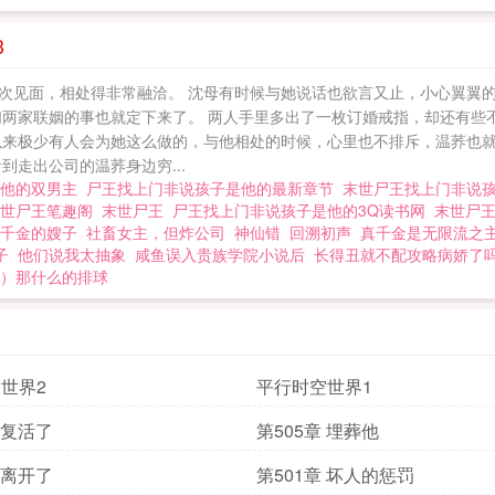
3
次见面，相处得非常融洽。 沈母有时候与她说话也欲言又止，小心翼翼的
们两家联姻的事也就定下来了。 两人手里多出了一枚订婚戒指，却还有些
以来极少有人会为她这么做的，与他相处的时候，心里也不排斥，温荞也就
走出公司的温荞身边穷...
是他的双男主
尸王找上门非说孩子是他的最新章节
末世尸王找上门非说
末世尸王笔趣阁
末世尸王
尸王找上门非说孩子是他的3Q读书网
末世尸
千金的嫂子
社畜女主，但炸公司
神仙错
回溯初声
真千金是无限流之
子
他们说我太抽象
咸鱼误入贵族学院小说后
长得丑就不配攻略病娇了吗
）那什么的排球
世界2
平行时空世界1
 复活了
第505章 埋葬他
 离开了
第501章 坏人的惩罚