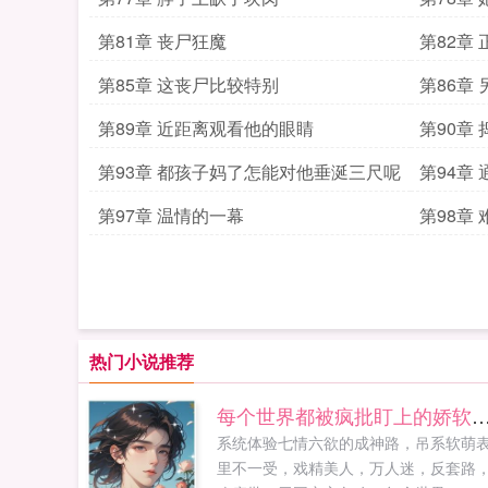
第81章 丧尸狂魔
第82章
第85章 这丧尸比较特别
第86章
第89章 近距离观看他的眼睛
第90章
第93章 都孩子妈了怎能对他垂涎三尺呢
第94章
第97章 温情的一幕
第98章
热门小说推荐
每个世界都被疯批盯上的娇
系统体验七情六欲的成神路，吊系软萌
里不一受，戏精美人，万人迷，反套路