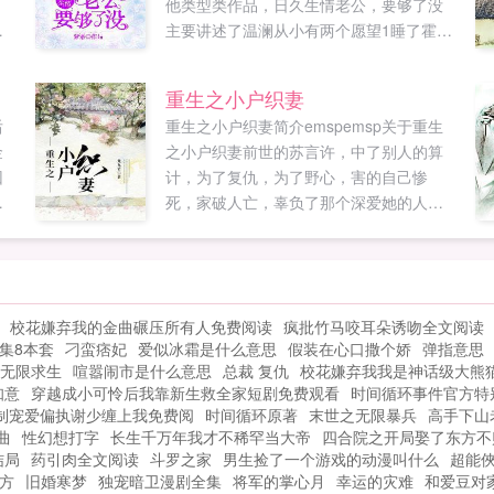
他类型类作品，日久生情老公，要够了没
感
主要讲述了温澜从小有两个愿望1睡了霍容
务
景。2嫁给霍容景。有一天梦紫语最新鼎力
甲
大作，年度必看其他类型。禁忌书屋提供...
重生之小户织妻
人
后
重生之小户织妻简介emspemsp关于重生
奴
金
之小户织妻前世的苏言许，中了别人的算
回
计，为了复仇，为了野心，害的自己惨
凡
死，家破人亡，辜负了那个深爱她的人。
重活一世，她要的是守护好自己的家人，
简简单单的过着自己的小日子。秦大哥，
对不...
校花嫌弃我的金曲碾压所有人免费阅读
疯批竹马咬耳朵诱吻全文阅读
集8本套
刁蛮痞妃
爱似冰霜是什么意思
假装在心口撒个娇
弹指意思
无限求生
喧嚣闹市是什么意思
总裁 复仇
校花嫌弃我我是神话级大熊
知意
穿越成小可怜后我靠新生救全家短剧免费观看
时间循环事件官方特
制宠爱偏执谢少缠上我免费阅
时间循环原著
末世之无限暴兵
高手下山
曲
性幻想打字
长生千万年我才不稀罕当大帝
四合院之开局娶了东方不
结局
药引肉全文阅读
斗罗之家
男生捡了一个游戏的动漫叫什么
超能
方
旧婚寒梦
独宠暗卫漫剧全集
将军的掌心月
幸运的灾难
和爱豆对