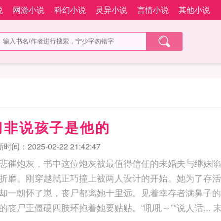
说
网游小说
科幻小说
灵异小说
言情小说
其他小说
门非说孩子是他的
时间：2025-02-22 21:42:47
悲催炮灰，书中这位炮灰被最值得信任的未婚夫与继妹陷
折磨。刚穿越就正巧撞上被两人设计的开始。她为了存活
却一朝怀了崽，丧尸都离她十里远。见着幸存者满鼻子的
王僵硬四肢环抱着她要贴贴。“吼吼～”“说人话... 末世，尸王找上门非说