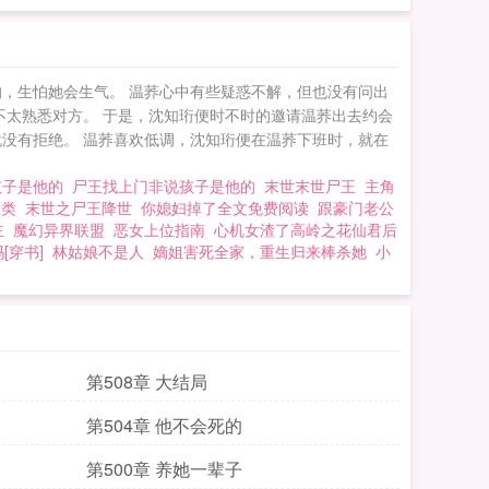
，生怕她会生气。 温荞心中有些疑惑不解，但也没有问出
不太熟悉对方。 于是，沈知珩便时不时的邀请温荞出去约会
没有拒绝。 温荞喜欢低调，沈知珩便在温荞下班时，就在
孩子是他的
尸王找上门非说孩子是他的
末世末世尸王
主角
王类
末世之尸王降世
你媳妇掉了全文免费阅读
跟豪门老公
主
魔幻异界联盟
恶女上位指南
心机女渣了高岭之花仙君后
[穿书]
林姑娘不是人
嫡姐害死全家，重生归来棒杀她
小
第508章 大结局
第504章 他不会死的
第500章 养她一辈子