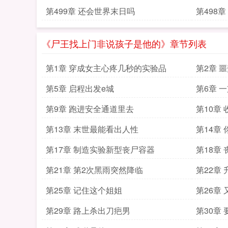
第499章 还会世界末日吗
第498
《尸王找上门非说孩子是他的》章节列表
第1章 穿成女主心疼几秒的实验品
第2章 
第5章 启程出发e城
第6章 
第9章 跑进安全通道里去
第10章
第13章 末世最能看出人性
第14章
第17章 制造实验新型丧尸容器
第18章
第21章 第2次黑雨突然降临
第22章
第25章 记住这个姐姐
第26章
第29章 路上杀出刀疤男
第30章