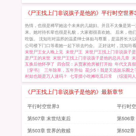
孩子是他的
《尸王找上门非说孩子是他的》平行时空世界
热情，也很是稀罕她这个未来的儿媳妇。并且不太像是第一
来。她对待长辈也很是礼貌，大家都很喜欢她。 后来，他
吃饭。 沈知珩对温荞的温柔绅士体贴与尊重，是温荞长大
公司楼下门口等着她一起下班去约会。 正好这时，沈知珩看到
末世尸王女人晚上见
未世尸王
末世尸王找上门非说孩子
是尸王的末世
末世尸王找上门非说孩子是他的总共几章
互换后他怀孕了
四合院：从贾家抢房被打开始
年代文真假
［穿书］
三年除草，五年升仙
花少5！我是天选娱乐圈之
村姑也能是万人迷吗？
七零摆小吃摊吃瓜日常
（综漫同人
《尸王找上门非说孩子是他的》最新章节
平行时空世界3
平行时空
第507章 末世结束后
第506章
第503章 世界的救赎
第502章