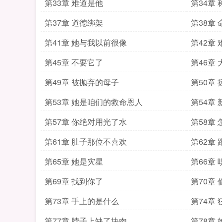
第33章 难道是他
第34章
第37章 道德绑架
第38章
第41章 她与我以前很像
第42章
第45章 不要它了
第46章
第49章 被抛弃的母子
第50章
第53章 她是咱们的救命恩人
第54章
第57章 你绝对用光了水
第58章
第61章 肚子那位不喜欢
第62章
第65章 她是灾星
第66章
第69章 找到你了
第70章
第73章 手上的是什么
第74章
第77章 脖子上缺了块肉
第78章