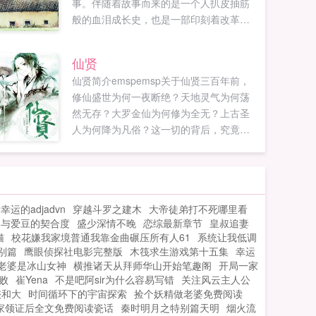
事。伴随着故事而来的是一个人扒皮抽筋
般的血泪成长史，也是一部印刻着改革开
放三十年农村生活巨变，农民创业之路的
纪录片，更是共产党领导下社会大环境以
仙贤
及农村农民变好变强的最佳映射。如果您
仙贤简介emspemsp关于仙贤三百年前，
喜欢深山飞出金燕子，别忘记分享给朋友...
修仙盛世为何一夜断绝？天地灵气为何荡
然无存？大罗金仙为何修为全无？上古圣
人为何降为凡俗？这一切的背后，究竟是
人性的扭曲还是道德的沦丧？敬请走进仙
贤世界，寻觅事情的真相你...
幸运的adjadvn
穿越斗罗之建木
大帝徒弟打不死哪里看
与爱豆的契合度
盛少深情不晚
恋综最新章节
皇叔追妻
猫
校花嫌我家境普通我靠金曲碾压所有人61
系统让我低调
别篇
鹰眼侦探社电影完整版
木筏求生游戏第十五集
幸运
老婆是冰山女神
横推诸天从拜师华山开始笔趣阁
开局一家
败
崔Yena
不是吧阿sir为什么容易写错
关注风云主人公
俠和大
时间循环下的宇宙探索
捡个妖精做老婆免费阅读
家领证后全文免费阅读瓷话
秦时明月之特别篇天明
烟火流