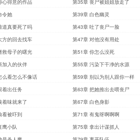
 称心得意的作品
第35章 丧尸被姐姐放走了
 命令她
第39章 白色幽灵
 难道真要死了吗
第43章 吐了丧尸一脸
 大方的回去找车
第47章 对他没有用处
 拯救母子的曙光
第51章 你怎么没死
 新加入的伙伴
第55章 污染下干净的水源
 怎么看怎么不像话
第59章 别以为别人跟你一样
 跟着出任务
第63章 把她推出去喂丧尸
 嗅着味就来了
第67章 白色身影
 偷看被吓到
第71章 有鬼呀啊啊啊
 狂鹰小队
第75章 拿出计谋抓人
 她是杀人魔
第79章 离开队伍