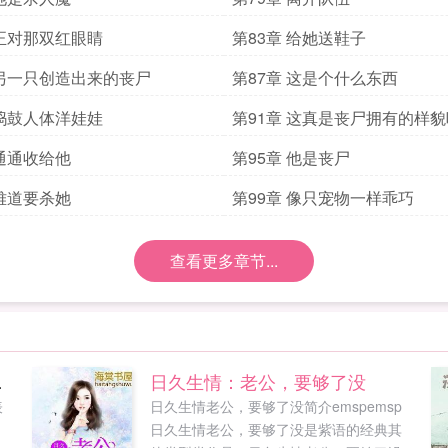
 正对那双红眼睛
第83章 给她送鞋子
 另一只创造出来的丧尸
第87章 这是个什么东西
 捣鼓人体洋娃娃
第91章 这真是丧尸拥有的样貌
 通通收给他
第95章 他是丧尸
 难道要杀她
第99章 像只宠物一样乖巧
查看更多章节...
软美人
日久生情：老公，要够了没
表
日久生情老公，要够了没简介emspemsp
，
日久生情老公，要够了没是紫语的经典其