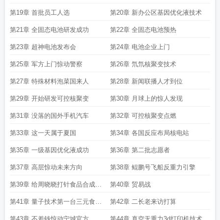
第19章 首批员工人选
第20章 新办公区基因优化液技术
第21章 全固态电池研发成功
第22章 全固态电池预热
第23章 超神电池发布会
第24章 电池企业上门
第25章 军方上门惊动警察
第26章 氘氘核聚变技术
第27章 特殊材料泡菜国来人
第28章 新闻联播人才到位
第29章 开始研发可控核聚变
第30章 月球上的惊人发现
第31章 没落的国外手机汽车
第32章 可控核聚变点燃
第33章 这一天属于夏国
第34章 各国反应布局核电站
第35章 一级基因优化液成功
第36章 第二批志愿者
第37章 高层惊动未来方向
第38章 鲲鹏号飞船反重力引擎
第39章 给周晓晓打针食品合成技
第40章 贸易战
术
第41章 量子技术第一台三元食品
第42章 二长老来访打算
合成器
第43章 不差钱惊动宁城官方
第44章 真空无重力3d打印机技术