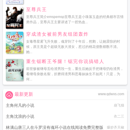
至尊兵王
至尊兵王简介emspemsp至尊兵王是小珠落玉盘的经典都市言情
类作品，至尊兵王主要讲述了一腔热血...
穿成渣女被前男友组团轰炸
女毒尊星雾飞升失败，魂穿到了十年后，然鹅，让她震惊的时
候，原主竟是个超级无敌大渣女，惹过的桃花债数都数不清。
她...
重生锯断王爷腿！锯完你说搞错人
前世惨被继母丢给渣男毁一生，重生后她反手把继母扔给渣男，
看继母身败名裂，折磨得渣男和恶毒妹妹生不如死！只是，为
何...
最新更新
www.qdwxs.com
主角何凡的小说
崩飞猫
主角沈浪的小说
衣二三
林满山唐三人在斗罗没有魂环小说在线阅读免费完整版
爆炒齐天椒