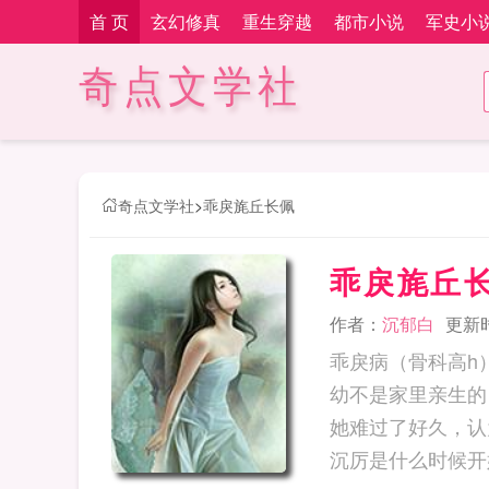
首 页
玄幻修真
重生穿越
都市小说
军史小
奇点文学社
奇点文学社
>
乖戾旄丘长佩
乖戾旄丘
作者：
沉郁白
更新时间
乖戾病（骨科高h）
幼不是家里亲生的
她难过了好久，认
沉厉是什么时候开