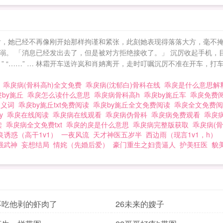
兽不如。???两年过去，上大一的沉厉，突然收到妹妹恋爱
不要的小姑娘原来已经长大了啊。??——??林尔幼和男
宿醉的沉厉，心跳的厉害，绕开他快步往卧室而去，半途
后，她已经不再像刚开始那样拘谨和紧张，此刻她表现得落落大方，毫不掩
幼慢吞吞地过去，等到反应过来时，人已被按在沙发，哥哥
。 「消息已经发出去了，但是被对方拒绝接收了。」 沉厉收起手机，目
亲了么？跟他睡过没有？”???林尔幼惊恐地摇头。???沉
。” “……” … 林霜开车送许岚和肖姌离开，走时叮嘱沉厉不准在开车，
哥哥睡好不好。”???—???1v1sc，校园到都市，伪骨
)
乖戾病(骨科高h)全文免费
乖戾病(沈郁白)骨科在线
乖戾是什么意思
（vb：沈郁不白） 乖戾病（骨科高h）
戾by旄丘
乖戾怎么读什么意思
乖戾病骨科高h
乖戾by旄丘车
乖戾免费
贬义词
乖戾by旄丘txt免费阅读
乖戾by旄丘全文免费阅读
乖戾全文免费
by
乖戾在线阅读
乖戾病在线观看
乖戾病伪骨科
乖戾病免费观看
乖戾
读
乖戾病全文免费txt
乖戾的戾是什么意思
乖戾病完整版获取
乖戾病(骨
良诱惑（高干1v1）
一夜风流
天才神医五岁半
西边雨（现言1v1，h）
强武神
妄想结局
情姹（先婚后爱）
豪门重生之妇贵逼人
护美狂医
貌
不吃他剥的虾肉了
26未来的嫂子