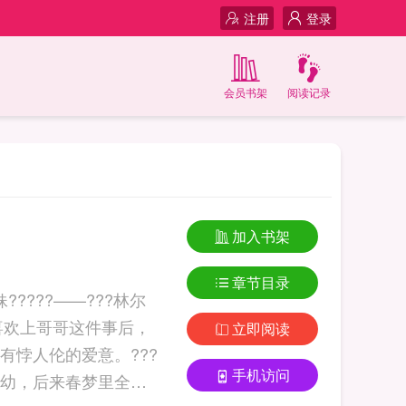
注册
登录
会员书架
阅读记录
加入书架
章节目录
????——???林尔
喜欢上哥哥这件事后，
立即阅读
悖人伦的爱意。???
手机访问
幼，后来春梦里全是