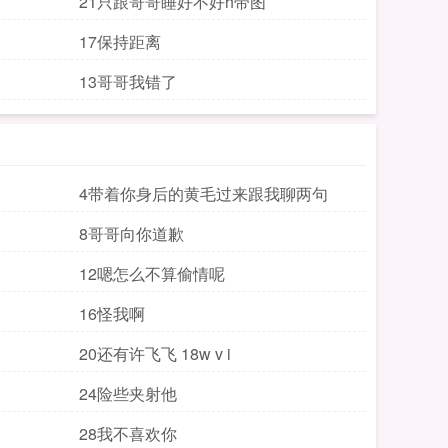
21只跟哥哥睡好不好h带图
17保持距离
13哥哥我错了
4带着你身后的黄毛过来跟我聊两句
8哥哥向你道歉
12嗯怎么不算偷情呢
16怪我啊
20还有许飞飞 18w v i
24险些夹射他
28我不喜欢你