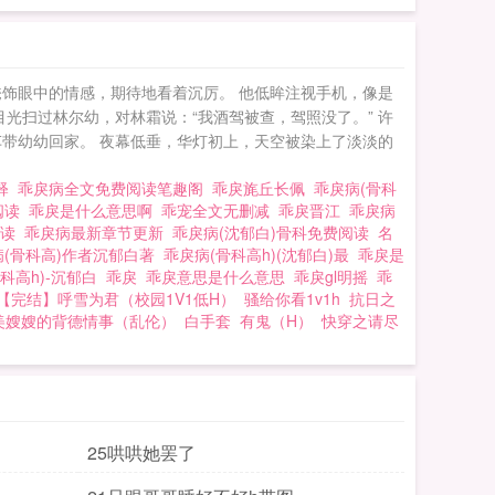
的消息。???心尖一
友在楼下相拥告别，回
听见他说，过
饰眼中的情感，期待地看着沉厉。 他低眸注视手机，像是
漆黑的瞳孔里情欲翻
光扫过林尔幼，对林霜说：“我酒驾被查，驾照没了。” 许
厉扒开她的校服，手探进
打车带幼幼回家。 夜幕低垂，华灯初上，天空被染上了淡淡的
科，小甜文，强制爱。?
解释
乖戾病全文免费阅读笔趣阁
乖戾旄丘长佩
乖戾病(骨科
阅读
乖戾是什么意思啊
乖宠全文无删减
乖戾晋江
乖戾病
阅读
乖戾病最新章节更新
乖戾病(沈郁白)骨科免费阅读
名
病(骨科高)作者沉郁白著
乖戾病(骨科高h)(沈郁白)最
乖戾是
科高h)-沉郁白
乖戾
乖戾意思是什么意思
乖戾gl明摇
乖
【完结】呼雪为君（校园1V1低H）
骚给你看1v1h
抗日之
美嫂嫂的背德情事（乱伦）
白手套
有鬼（H）
快穿之请尽
25哄哄她罢了