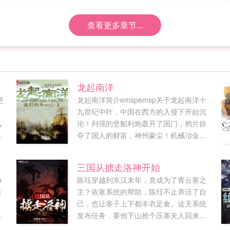
查看更多章节...
龙起南洋
更
龙起南洋简介emspemsp关于龙起南洋十
。
九世纪中叶，中国在西方的入侵下开始沉
风
沦！列强的坚船利炮轰开了国门，鸦片掠
汤
夺了国人的财富，神州蒙尘！机械冶金双
拳
料博士龙宇飞回到晚清，崛起于南洋，推
，
翻满清，搭上殖民扩张的末班车，实现民
三国从掳走洛神开始
族复兴！龙起南洋，纵横四海，终结风帆
p
陈珏穿越到东汉末年，竟成为了青云寨之
时代！新书铁血强国正式上传，书友们多
靠
主？依靠系统的帮助，陈珏不止养活了自
多支持啊！...
。
己，也让寨子上下都丰衣足食。这天系统
发布任务，要他下山抢个压寨夫人回来。
想
于是陈珏找了个漂亮MM，带回山寨。就在