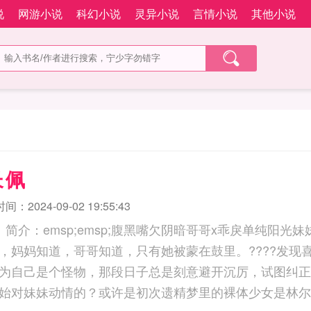
说
网游小说
科幻小说
灵异小说
言情小说
其他小说
长佩
：2024-09-02 19:55:43
简介：emsp;emsp;腹黑嘴欠阴暗哥哥x乖戾单纯阳光妹妹?
，妈妈知道，哥哥知道，只有她被蒙在鼓里。????发现
为自己是个怪物，那段日子总是刻意避开沉厉，试图纠正有
始对妹妹动情的？或许是初次遗精梦里的裸体少女是林尔