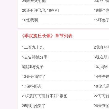
24险些夹射他
23跟个
20还有许飞飞 18w v i
19哪个
16怪我啊
《乖戾旄丘长佩》章节列表
1二百九十九
2我真的
5去告诉她分手
6现在明
9狐狸与兔子
10小学
13哥哥我错了
14变变
17保持距离
18你总
21只跟哥哥睡好不好h带图
22哥哥
25哄哄她罢了
26未来