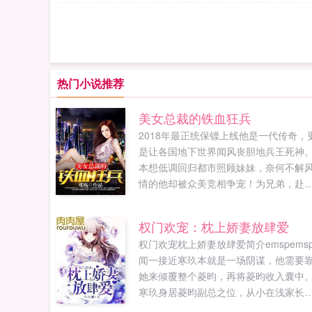
热门小说推荐
美女总裁的铁血狂兵
2018年最正统保镖上线他是一代传奇，
是让各国地下世界闻风丧胆地兵王死神
本想低调回归都市照顾妹妹，奈何不解
情的他却被众美竞相争宠！为兄弟，赴
蹈火为美人，不惜血溅五步为家庭，铁
捍卫是如果您喜欢美女总裁的铁血狂兵
权门欢宠：枕上娇妻放肆爱
别忘记分享给朋友...
权门欢宠枕上娇妻放肆爱简介emspems
闻一接近寒玖本就是一场阴谋，他需要
她来倾覆整个菱昀，再将菱昀收入囊中
寒玖身居菱昀副总之位，从小在浅家长
大，深得浅家人的信任。她无论如何都