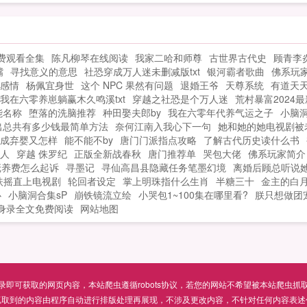
一
成婚当日，MM告诉陈珏她叫甄宓。紧接着
第二天，有个叫曹丕的人打上门来如果您
喜欢三国从掳走洛神开始，别忘记分享给
费观看全集
陈凡柳琴在线阅读
我家二哈和师尊
古世界古代史
顾青李
朋友...
嘴
寻找意义的意思
社恐穿成万人迷未删减版txt
银河霸者歌曲
佛系玩家
感情
杨佩宜身世
这个 NPC 果然有问题
退婚王爷
天尊系统
有道天
我在六零养崽躺赢木久鸣溪txt
穿越之社恐是个万人迷
荒村暴富2024
能名称
堕落的洗脑推荐
种田娶夫郎by
我在六零年代养气运之子
小脑
出总共有多少钱最简单方法
奈何江南入我心下一句
她和她的她电视剧被
成弃婴又怎样
能不能不by
唐门门派指点攻略
了解古代历史读什么书
人
穿越 侏罗纪
正版全新战春秋
唐门推荐单
哭包大佬
佛系玩家简介
抚养费怎么起诉
寻墨记
寻仙高昌县隐藏任务笔墨幻境
离婚后顾总听说
扶摇直上电视剧
轮回者设定
掌上明珠指什么生肖
半糖三十
金主的白
心
小脑洞合集sP
崩铁镜流立绘
小哭包1~100集在哪里看?
朕只想做团
身录全文免费阅读
网站地图
可获取的网页内容，本站爬虫遵循robots协议，若您的网站不希望被本站爬虫抓取，可通过
抓取到的内容由程序自动进行排版处理再展现，不涉及更改内容，不针对任何内容表述