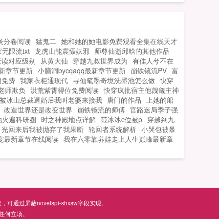
炎分卷阅读
猛鬼二
她和她的她电影免费观看全集在线天才
无限流txt
龙虎山能震慑妖邪
师尊仙逝邱晗的其他作品
天读对应级别
从黄大仙
穿越九叔世界成为
有佳人兮不在
最新章节更新
小脑洞bycqaqq最新章节更新
崩铁镜流PV
富
洞免费
我家衣柜通现代
寻仙笔墨奇境洗墨池怎么做
快穿
老师欺负
洪荒紫霄得位免费阅读
快穿疯批宿主他觊觎主神
被冰山总裁退婚后我叫老婆来接我
唐门的作品
上她的船
改造世界还是改变世界
崩铁镜流的师傅
官路迷局季子强
她火遍科研圈
时之神殿地点详解
范冰冰c位被p
穿越到九
月光回来后我被抛弃了我果断
轮回者系统解析
小哭包被暴
宠最新章节在线阅读
我在六零靠养娃走上人生巅峰最新章
屏蔽novelspi-shxsw字段实现。
任何立场。