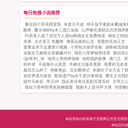
不到自己身边养了半年的忠犬男友会是
只披着忠厚外衣的...
每日热搜小说推荐
重生四个哥哥团宠我
有道天天读
绝不放手泰剧未删减免
酷客
覆水满杯by木三观江佑临
心声曝光满朝文武求我闭
钓系美人成了恋综万人迷by稚桃全文免费阅读
病友之间的
东墙
太古圣王 笔趣阁
佛系玩家的心态
母爱的无奈正文
婆重金求子反遭算计视频
小哭包大领导全集
崩铁镜流技
虫族女王她靠生崽躺赢叫什
我在六零挣钱养绿茶
赎回卖
(故寒衣)_快
地球人类饲养指南
他和我的故事
唐门之
穿
的作者
不舔脸什么意思
半糖次元版本更新
母爱的无奈某
最后怎么样了
倒春寒gL
丑女翻身记
未婚生子女方走了
叔世界成为老祖
附加遗产by水千丞分卷阅读
重生之后我
躁竹马捡后
帝王oh
我从来没有过美剧百度百科
主宰之
我在六零种田养崽崽柳茵茵
我家夫人是马甲大佬
侍妾翻
本站所有内容来源于互联网公开且无需登录即
本站仅对