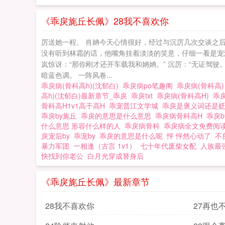
她，他暗骂自己禽
颤，梦里那哭着说
《乖戾旄丘长佩》28我不喜欢你
到家中看到沙发上
厉送她一程。 肖姌今天心情很好，经过与沉厉几次交谈之
来。????林尔
没有听到林霜的话，他嘴角挂着淡淡的笑意，仔细一看是宠溺
涌。???“抱了，
岚惊讶：“那你刚才还开车载我和姌姌。” 沉厉：“无证驾驶
暗蓝色调。 一阵风卷...
去：“幼幼乖，只跟
乖戾病(骨科高h)(沈郁白)
乖戾病po笔趣阁
乖戾病(骨科高
高h)(沈郁白)最新章节_乖戾
乖戾txt
乖戾病(骨科高H)
乖
骨科高H1v1高干高H
乖宠晋江文学城
乖戾是褒义词还是
乖戾by旄丘
乖戾的意思是什么意思
乖戾病骨科高H
乖戾
什么意思 形容什么样的人
乖戾病骨科
乖戾病全文免费阅
戾宠后by
乖宠by
乖戾的意思是什么呢
怦 怦然心动了
不
暴力军团
一相逢（古言 1v1）
七十年代废柴女配
人族最
快找到你老公
白月光穿成替身后
《乖戾旄丘长佩》最新章节
28我不喜欢你
27再也