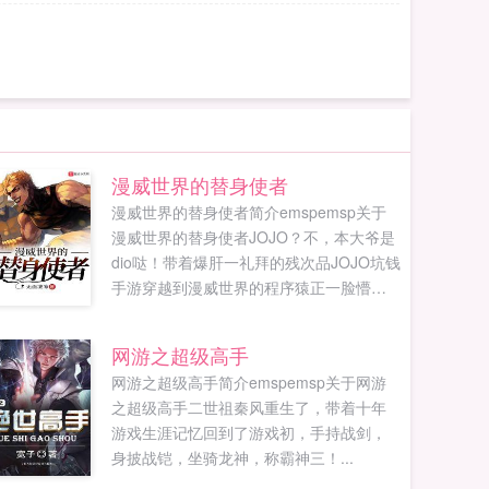
漫威世界的替身使者
漫威世界的替身使者简介emspemsp关于
漫威世界的替身使者JOJO？不，本大爷是
dio哒！带着爆肝一礼拜的残次品JOJO坑钱
手游穿越到漫威世界的程序猿正一脸懵逼
的审视着自己的新身份迪奥布兰度，一个
英华混血的大帅比！不过，等会儿这里是
网游之超级高手
漫威世界？请问离紫薯精到达战场还有多
网游之超级高手简介emspemsp关于网游
长时间？对了，老子还有金手指！白金之
之超级高手二世祖秦风重生了，带着十年
星，世界，疯狂钻石，轰炸空间，黄金体
游戏生涯记忆回到了游戏初，手持战剑，
验，绯红之王统统给我出！叮，新玩家您
身披战铠，坐骑龙神，称霸神三！...
好，您的第一位替身已抽取，祝您游戏愉
快。看着眼前正...