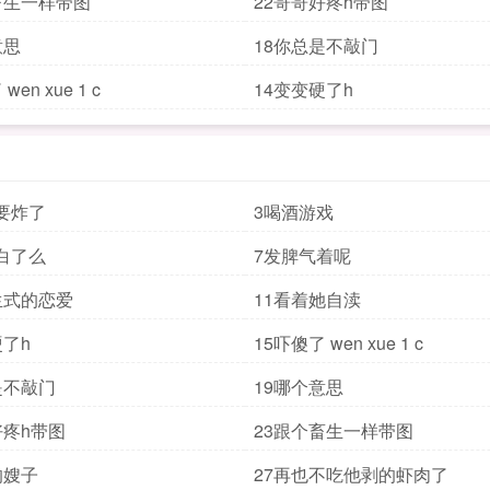
畜生一样带图
22哥哥好疼h带图
意思
18你总是不敲门
15吓傻了 wen xue 1 c
14变变硬了h
要炸了
3喝酒游戏
白了么
7发脾气着呢
生式的恋爱
11看着她自渎
硬了h
15吓傻了 wen xue 1 c
是不敲门
19哪个意思
好疼h带图
23跟个畜生一样带图
的嫂子
27再也不吃他剥的虾肉了