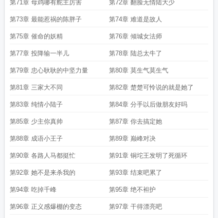
第71章 母鸡哪有舵主厉害
第72章 翻脸无情陆大少
第73章 最能惹祸的陈胖子
第74章 难道是故人
第75章 催命的妖精
第76章 倾城女法师
第77章 投降输一半儿
第78章 陆总太牛了
第79章 忠心耿耿的中坚力量
第80章 莫生气莫生气
第81章 三家大不同
第82章 楚楚可怜说的就是她了
第83章 纯情小陆子
第84章 分手以后做朋友好吗
第85章 少主你真帅
第87章 你去搞定她
第88章 成语小王子
第89章 巅峰对决
第90章 各路人马都挺忙
第91章 铜坨王发明了死循环
第92章 她不是来杀我的
第93章 结束吧累了
第94章 吃掉千峰
第95章 绝不袒护
第96章 正义感爆棚的变态
第97章 干得漂亮吧