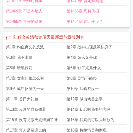
第1471章 最佳时机哦
第1470章 肯定有问题
焱凌文姗
陆程文龙傲天冷清秋免费阅读
陆焱冷清秋凌文珊
第1469章 不是本地人
第1466章 恩将仇报
第1465章 最好的鼎炉
第1464章 你儿子没了
陆程文冷清秋龙傲天最新章节
章节列表
第1章 狗血爽文的反派
第2章 战神出现反派快疯了
第3章 我不李姐
第4章 怎么又是你
第5章 暗黑萝莉
第6章 缺了点儿什么
第7章 女主们都怎么啦
第8章 剧情不能停
第9章 成功反派的一天
第10章 我啥都没干
第11章 首日大礼包
第12章 做出禽兽之事
第13章 反派的自我修养
第14章 初恋啊我要初恋啊
第15章 没有龙傲天剧情崩了呀
第16章 我真的可以为所欲为
第17章 坏人是要进去的
第18章 将绝情贯彻到底