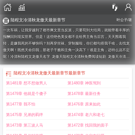
陆程文冷清秋龙傲天最新章节
叶公子
/著
一次车祸，让我穿越到了都市爽文里当反派，只要苟到大结局，就能带着丰厚的
报酬回到现实世界。但是！这些绝色美女都不去给男主角当后宫，天天围着我
转，是嫌我死的不够快吗？别再穿丝袜、穿制服啦，你们都勾搭我干啥，去找龙
傲天啊！既然天命归我，那老子干脆和主角一决高下！谁是主角，还特么说不定
呢！
冷清秋陆程文龙傲天名字
龙傲天陆程文冷清秋免费阅读短剧
龙傲天冷清秋
是什么
陆程文龙傲天冷清秋纵横
冷清秋和陆焱
陆程文冷清秋龙傲天免费阅
读
陆程文冷清秋龙傲天已完结
陆程文冷清秋龙傲天最新
龙傲天冷清秋结局是什
陆程文冷清秋龙傲天最新章节
最新章节
么
陆程文龙傲天冷清秋最新
陆程文冷清秋是什么短剧
陆程文龙傲天是哪本主
第1481章 想不想做男人
第1480章 神医驾到
角
龙傲天陆程文冷清秋漫画名字
陆程文龙傲天冷清秋听书
陆程文冷清秋龙傲天
TXT
陆程文和冷清秋最后是什么关系
陆程文龙傲天冷清秋的叫什么
陆程文冷清
第1479章 他就是个傻子
第1478章 最新任务
秋龙傲天是什么短剧
冷清秋陆程文龙傲天官方正版
陆程文冷清秋龙傲天同人
陆
程文龙傲天大结局是什么
陆程文冷清秋龙傲天笔趣阁txt
陆程文龙傲天冷清秋短
第1477章 我不怕
第1476章 原来如此
剧叫什么
陆程文冷清秋龙傲天txt
龙傲天陆程文冷清秋免费阅读
反派陆程文龙傲
第1475章 兄弟的羁绊
第1474章 老六和老七
天的陆程文冷清秋
陆程文冷清秋龙傲天笔趣阁
陆程文冷清秋龙傲天最新章节
冷
清秋龙傲天是什么
陆程文冷清秋龙傲天纵横网
陆程文冷清秋结局是什么
陆程文
第1473章 第三波人马
第1472章 找回我的面子
冷清秋龙傲天梧桐落
陆程文龙傲天冷清秋的短剧
冷清秋陆程文龙傲天
冷清秋陆