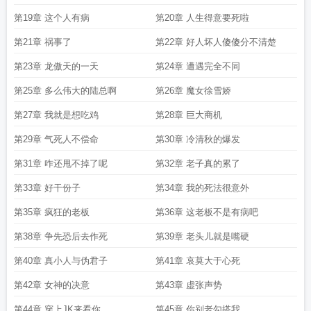
第19章 这个人有病
第20章 人生得意要死啦
第21章 祸事了
第22章 好人坏人傻傻分不清楚
第23章 龙傲天的一天
第24章 遭遇完全不同
第25章 多么伟大的陆总啊
第26章 魔女徐雪娇
第27章 我就是想吃鸡
第28章 巨大商机
第29章 气死人不偿命
第30章 冷清秋的爆发
第31章 咋还甩不掉了呢
第32章 老子真的累了
第33章 好干份子
第34章 我的死法很意外
第35章 疯狂的老板
第36章 这老板不是有病吧
第38章 争先恐后去作死
第39章 老头儿就是嘴硬
第40章 真小人与伪君子
第41章 哀莫大于心死
第42章 女神的决意
第43章 虚张声势
第44章 穿上JK来看你
第45章 你别老勾搭我