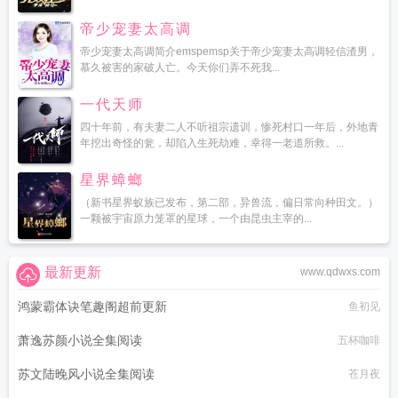
帝少宠妻太高调
帝少宠妻太高调简介emspemsp关于帝少宠妻太高调轻信渣男，
慕久被害的家破人亡。今天你们弄不死我...
一代天师
四十年前，有夫妻二人不听祖宗遗训，惨死村口一年后，外地青
年挖出奇怪的瓮，却陷入生死劫难，幸得一老道所救。...
星界蟑螂
（新书星界蚁族已发布，第二部，异兽流，偏日常向种田文。）
一颗被宇宙原力笼罩的星球，一个由昆虫主宰的...
最新更新
www.qdwxs.com
鸿蒙霸体诀笔趣阁超前更新
鱼初见
萧逸苏颜小说全集阅读
五杯咖啡
苏文陆晚风小说全集阅读
苍月夜