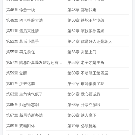
第46章 命悬一线
第48章 都给我走
第49章 移形换脸大法
第50章 铁坨王的愤怒
第51章 酒后真性情
第52章 演技派徐雪娇
第53章 幕后小黑手
第54章 你是好人还是坏人
第55章 再见前任
第56章 灾星上门
第57章 陆总距离爆发雄起还有三
第58章 老子才是主角
分钟
第59章 觉醒
第60章 不动明王第四层
第61章 少来这套
第62章 谁能骗得了我
第63章 主角快气疯了
第64章 我心最诚恳
第65章 师恩难忘啊
第66章 开宗立派啦
第67章 新局势新办法
第68章 纳入麾下
第69章 戏精附体
第70章 必须娶她