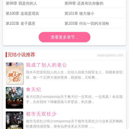
第98章 我是你的人
第99章 还真有比你惨的
第100章 这就是现实
第101章 做大做小
第102章 老子愿意
第103章 付出一切的冷清秋
查看更多章节...
完结小说推荐
www.qdwxs.com
我成了别人的老公
我本不想冒犯别人的人生，但别人的权力财富女人，却都来冒犯
我，做一个正牌大佬的替身，既烦恼，又暗爽...
禽天纪
禽天纪简介emspemsp关于禽天纪一念草鸡，一念凤凰！命在我
手，天奈我何？啼啸摇落斗罗星辰，利爪撕...
都市无双狂少
都市无双狂少简介emspemsp关于都市无双狂少小业务员罗枫刚
刚遭遇情感背叛，便有仙界传承从天而降，...