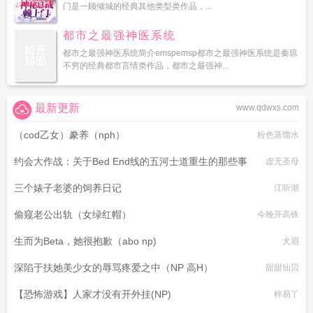
门是一顾倾城的经典其他类型类作品，...
都市之最强神医系统
都市之最强神医系统简介emspemsp都市之最强神医系统是秦琼
不穷的经典都市言情类作品，都市之最强神...
最新更新
www.qdwxs.com
（cod乙女）豢养（nph）
粉色蒸馏水
约会大作战：关于Bed End线的五河士道重生的那些事
虚无圣母
三个婊子老婆的饲养日记
江听潮
偷窥老公出轨（女绿红帽）
今晚开高铁
生而为Beta，她很抱歉（abo np)
犬眉
深陷于扶她美少女的辱骂疼爱之中（NP 高H）
甜甜仙贝
【恐怖游戏】人家才没有开外挂(NP)
梓易丫