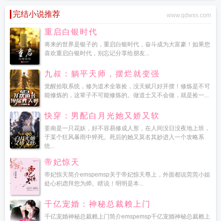
重圆快穿玖拾意
破镜不重圆侯府
破镜不重圆嫡公主不和离只休夫在线观看
破镜
完结小说推荐
www.qdwxs.com
不重圆双男主
破镜不重圆梁枝萧晟全文免费
破镜怎么重圆
破镜不重圆短剧免费
观看
破镜不重圆快穿玖拾意笔趣阁
重启白银时代
将来的世界是银子的，重启白银时代，奋斗成为大富豪！如果您
喜欢重启白银时代，别忘记分享给朋友...
九叔：躺平天师，摆烂就变强
觉醒拾取系统，修为道术全靠捡，没天赋只好开摆！修炼是不可
能修炼的，这辈子不可能修炼的。做道士又不会做，就是捡一...
快穿：男配白月光她又娇又软
姜南是一只花妖，好不容易修成人形，在人间没日没夜地上班，
于某个狂风暴雨中猝死。死后的她又莫名其妙进入一个攻略系
统...
帝妃惊天
帝妃惊天简介emspemsp关于帝妃惊天尊上，外面都说莞莞小姐
处心积虑拜您为师。瞎说！明明是本...
千亿宠婚：神秘总裁赖上门
千亿宠婚神秘总裁赖上门简介emspemsp千亿宠婚神秘总裁赖上