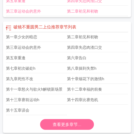
第五章重逢
第四章失恋肉渣口交
离只休夫演员表
破镜不重圆gl
破镜不重圆po
破镜不重圆大结局
男二上位文破
镜不重圆
嫡公主不和离只休夫
破镜不重圆的百合
破镜不重圆嫡公主不和离只休
第三章运动会的意外
第二章初见和初吻
夫免费观看
破镜不重圆gl百合推荐
破镜不重圆公主不和离只休夫短剧
嫡公主不
和离只休夫短剧免费观看
从此山后不相逢(完结)
破镜不重圆嫡公主要休夫免费全
破镜不重圆男二上位推荐
章节列表
集
破镜不重圆男二上位文古言
破镜不重圆推荐完结
破镜不重圆梁枝萧晟全文免
费阅读
破镜不重圆赵书晴沈策洲
破镜不重圆推荐
破镜不重圆许如清免费观
第一章少女的暗恋
第二章初见和初吻
看
破镜不重圆gl推荐
破镜不重圆短剧
破镜不重圆嫡公主短剧免费观看
破镜不
重圆现代言情
第三章运动会的意外
破镜不重圆嫡公主免费全集
第四章失恋肉渣口交
破镜不重圆许然免费观看
破镜不重圆
全集完整版
破镜不重圆嫡公主只休夫大结局
破镜不重圆男二上位
破镜不重圆纯
第五章重逢
第六章告白
爱
破镜不重圆男二上位文
破镜不重圆席池宴
破镜不重圆的言情推荐
破镜不重
圆的gl文
破镜不重圆电视剧在线观看
嫡公主不和离只休夫短剧
久别重逢破镜不
第七章初次破处h
第八章操到失禁h
重圆
男二上位破镜不重圆
破镜不重圆的古言
破镜不重圆男二上位推荐
破镜不
第九章死性不改
第十章烟花下的激情h
重圆仙气十足
破镜不重圆是什么意思
破镜不重圆嫡公主休夫短剧
破镜不重圆短
剧全集免费观看
破镜不重圆嫡公主不合离只休夫
破镜不重圆古言
破镜可以重圆
第十一章怒火与欲火h解锁新场景
第十二章幸福的前奏
吗
破镜不重圆梁枝
追妻火葬场破镜不重圆
破镜不重圆笔趣阁
破镜不重圆女二
第十三章赛前运动h
第十四章比赛危机
上位
破镜不重圆的男二上位
破镜不重圆现言
破镜不重圆的推荐经典
破镜不重
圆嫡公主休夫短剧完整版
破镜不重圆什么意思
破镜不重圆by玖拾意全文免费阅
第十五章误会
读
破镜不重圆 男二上位推荐
破镜不重圆的意思
破镜不重圆梁枝萧晟
破镜不重
圆男二上位现言
破镜不重圆百合文
破镜不重圆嫡公主不和离只休夫免费阅读
破
查看更多章节...
镜不重圆嫡公主不和离只休夫
男主追妻火葬场破镜不重圆
破镜不重圆的公主不
和离只休夫
破镜不重圆嫡公主不和离只休夫短剧免费观看
破镜能重圆吗
破镜不