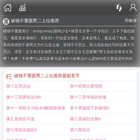
破镜不重圆男二上位推荐
乔镜
/著
破镜不重圆简介：emsp;emsp;舔狗少女×体育生分享一个冷知识：人不下贱也能
活。项星喜欢项锦行，喜欢到一开始是女朋友，后来是情人，最后成了炮友。如
果你觉得想不通男主为什么这么做，觉得不可思议，那么现实就比写的还要不可
思议。排雷：女主有过其他男人女主三观不正女主恋爱脑?男主是处女座全文免
费！免费！不收费?以真实故事为蓝本的小故事没什么逻辑内容主要就是吃肉和满
足自己内心深处的产物日更随缘看吧希望多多有评论
破镜不重圆梁枝全文免费阅
读
破镜不重圆物理原理
破镜不重圆追妻火葬场的
破镜不重圆是因为什么
破镜
破镜不重圆男二上位推荐
最新章节
不重圆快穿
破镜不能重圆说明什么物理原理
破镜不重圆by玖拾意
破镜不重圆古
第十五章误会
第十四章比赛危机
言推荐
破镜不重圆全文免费阅读
破镜不重圆 嫡公主
古言男二上位文破镜不重
圆
破镜不重圆嫡公主不和离只休夫演员
破镜不重圆的免费完整版
萧晟和梁枝破
第十三章赛前运动h
第十二章幸福的前奏
镜不重圆
破镜不重圆魏宁凌聿
破镜不重圆短剧免费观看时慕白
破镜不重圆是暗
示什么
破镜不重圆男二上位古言
破镜还能重圆吗
破镜不重圆的古言虐男文
嫡
第十一章怒火与欲火h解锁新场景
第十章烟花下的激情h
公主不合离只休夫
破镜不重圆短剧免费播放
破镜不重圆后续剧情
破镜真的能重
第九章死性不改
第八章操到失禁h
圆吗
双男虐文破镜不重圆
破镜不重圆嫡公主不和离只休夫短剧全集
破镜不重圆
古代
破镜不重圆的原因
破镜不重圆嫡公主不和离只休夫短剧
破镜不重圆是什么
第七章初次破处h
第六章告白
意思呀
虐文破镜不重圆
破镜不重圆滴公主不和离要休夫
破镜不重圆嫡公主不和