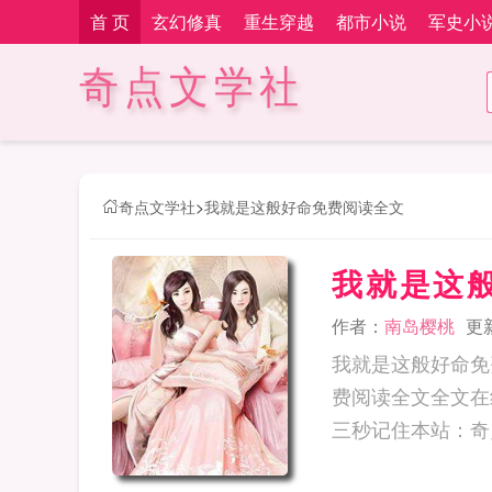
首 页
玄幻修真
重生穿越
都市小说
军史小
奇点文学社
奇点文学社
>
我就是这般好命免费阅读全文
我就是这
作者：
南岛樱桃
更新
我就是这般好命免
费阅读全文全文在