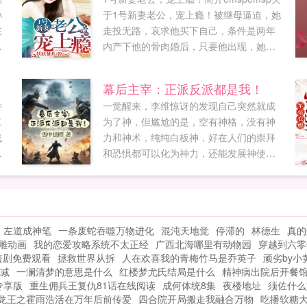
孙
于1号新妻老公，宠上瘾！被继母逼迫，她
在
走投无路，哀求他买下自己，条件是两年
果
内产下他的骨肉婚后，只要他出现，她随
高
时准备乖乖受孕。豪华别墅里，裴七七气
是
愤地将一纸砸到腹黑老公身上唐煜，你结
幕后主宰：正派反派都是我！
当
扎了还要我生什么孩子，我要离婚！男人
并
一觉醒来，李维惊讶的发现自己突然就成
有
笑得十分慵懒我都没有嫌你胸小Ｐ股平，
二
为了神，但尴尬的是，空有神格，没有神
人
裴七七，你还敢和我提离婚？裴七七涨红
战
力和神术，纯纯白板神，好在人们的崇拜
脸，我才不小！唐煜表情纵容，不就是想
的
和恐惧都可以化为神力，还能发展神使创
凰
要个孩子，乖，别闹！一个月后，裴七七
造神术，好吧，传承千年的正派组织和潜
断
流着泪看着验孕纸上的两条线，深刻地...
藏千年的反派组织出现了，开打开打！总
太
不能祸害自己人，还是去国外搞事吧，阴
。
阳师vs百鬼夜行，驱魔师vs血族狼人，圣
被
左道成神笔
一条废蛇吞噬万物进化
混沌天地觉
停滞的
林德生
真的
骑士vs亡灵巫妖无...
唐
雕动画
我的恋爱攻略系统不太正经
广西北海哪里有动物园
穿越到六零
修
短剧免费观看
拯救世界从拆
人在欢喜我的青梅竹马是乔英子
顽劣by
欢
减
一澜清梦的意思是什么
红楼梦尤氏结局是什么
精神病出院后开餐
..
专享版
重生佣兵王复仇81话在线阅读
成何体统8集
夜楼地址
须佐什么
龙王之霍雨浩活在万年后前传爱
四合院开局搬走我融合万物
吃播软糖