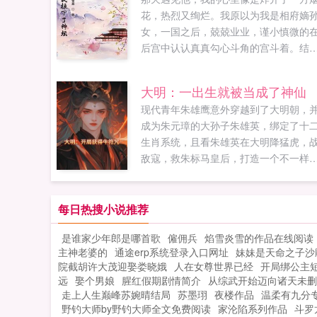
花，热烈又绚烂。我原以为我是相府嫡
女，一国之后，兢兢业业，谨小慎微的
后宫中认认真真勾心斗角的宫斗着。结
一朝死去，我竟是九尾狐族狐君天赋不
又不受宠的幺女，最最让我不能接受的
大明：一出生就被当成了神仙
做为一名九尾狐，我竟只有一条尾巴。
现代青年朱雄鹰意外穿越到了大明朝，
我做为一只狐狸漫山遍野的疯跑时，又
成为朱元璋的大孙子朱雄英，绑定了十
人跑来告诉我，我只是一块石头，受某
生肖系统，且看朱雄英在大明降猛虎，
点化才修成人形，羽化成仙。受他三滴
敌寇，救朱标马皇后，打造一个不一样
血，无论我是什么，都会受眼尾处的凤
大明...
花指引遇见他，爱上他。他高高在上，
情绝爱，又岂是我所能肖想的，仙神活
每日热搜小说推荐
久大多无情，凡世众生虽苦却有血有肉
当我被某人虐的体无完肤欲要逃跑时，
是谁家少年郎是哪首歌
僱佣兵
焰雪炎雪的作品在线阅读
某人困住，某人咬牙切齿的说见色起意
主神老婆的
通途erp系统登录入口网址
妹妹是天命之子沙
突了本尊，竟想跑。这是一块破石头的
院截胡许大茂迎娶娄晓娥
人在女尊世界已经
开局绑公主
仙史，有虐有甜。愿你喜欢。如果您喜
远
娶个男娘
腥红假期剧情简介
从综武开始迈向诸天未删
神尊被我拉下了神坛，别忘记分享给朋友.
走上人生巅峰苏婉晴结局
苏墨珝
夜楼作品
温柔有九分
野钓大师by野钓大师全文免费阅读
家沦陷系列作品
斗罗