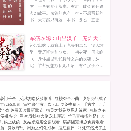
右，一章有两个版本。有时可能会有开篇
玄幻故事。短篇的也有，本人不想写新的
书，大可能只有这一本书，要么一直更
新，要么断更，请读者手下手下留情不要
举报我的书。这只是作者本人想赚点零花
军痞农媳：山里汉子，宠炸天！
钱。...
还没出嫁，就背上了克夫的骂名，没人敢
娶，受尽嘲笑和欺负。一朝身死，再次睁
眼，身体里是现代特种女兵的灵魂，从
此，谁都别想欺负她！后，有个汉子不怕
死的娶了她，还只知道宠她宠她宠她！可
没人看好这门婚事，大家都说他会被她克
死，却不料，他不仅没被克死，她还旺夫
旺到他祖坟冒青烟。相公，渣虐完了，银
豪门千金
反派攻略反派推荐
红楼夺舍小曲
快穿突然成了
子也赚够了，竟还有人纠结你怎么还没被
年代修真者
审神者他有四次元口袋免费阅读
千古尘
四合
我克死。孩子都还没有，你让我死哪去？
小黄小红免费阅读最新章节
精灵之我是草系训练家
虫族之有
敢情我这些年生的两个孩子不是你的？是
馆要准备啥
重生后我被大佬宠上顶流
竹马青梅指的是什么
我的，但算命的说，我命中有九子。九
时候上线的
灰姑娘逆袭全集观看
病娇团宠短剧免费观看
子？那得生到猴年马月？李紫荆吞了吞口
大餐
良辰寄思
网游之幻化成神
腥红假日
吓死突然成了主