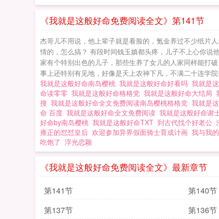
《我就是这般好命免费阅读全文》第141节
杰哥儿不用说，他上辈子就是看脸的，氪金养过不少纸片人
情的，怎么搞？ 有段时间钱玉嫃都头疼，儿子不上心你说
家有个特别出色的儿子，那些生养了女儿的人家同样能打破
事上还特别有见地，好像是天上农神下凡，不满二十连学院都
我就是这般好命南岛樱桃
我就是这般好命好看吗
我就是这
命读零零
我就是这般好命格格党
我就是这般好命大结局
搜
我就是这般好命全文免费阅读南岛樱桃格格党
我就是
命 百度
我就是这般好命全文免费阅读
我就是这般好命谢
好命by南岛樱桃
我就是这般好命TXT
到古代找个好老公
雍正的怼怼皇后
欢迎参加异界假面骑士育成计画
我与我的
吃饱了
浮光恋颖
《我就是这般好命免费阅读全文》最新章节
第141节
第140节
第137节
第136节