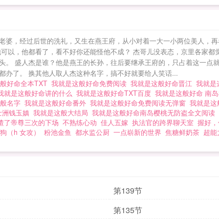
老婆，经过后世的洗礼，又生在燕王府，从小对着一大一小两位美人，再
他可以，他都看了，看不好你还能怪他不成？ 杰哥儿没表态，京里各家都
头。 盛人杰是谁？他是燕王的长孙，往后要继承王府的，只占着这一点
办了。 换其他人取人杰这种名字，搞不好就要给人笑话...
般好命全本TXT
我就是这般好命免费阅读
我就是这般好命晋江
我就是
我就是这般好命讲的什么
我就是这般好命TXT百度
我就是这般好命 南
这般名字
我就是这般好命番外
我就是这般好命免费阅读无弹窗
我就是这
士洲钱玉嫃
我就是这般大结局
我就是这般好命南岛樱桃无防盗全文阅读
渣了帝尊三次的下场
不熟练心动
佳人五嫁
执法官的跨界聊天室
握好，
狗（h 女攻）
粉池金鱼
都水监公厨
一点崭新的世界
焦糖鲜奶茶
超能
第139节
第135节