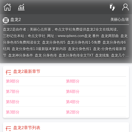
盘龙2
美丽心点
/著
盘龙2是由作者：美丽心点所著，奇点文学社免费提供盘龙2全文在线阅读。
三秒记住本站：奇点文学社 网址：www.qdwxs.com
盘龙 番外
盘龙两部曲
盘龙
分身色传5免费阅读全文
盘龙分身色传5
盘龙分身色传1-5免费
盘龙分身色传6
结局
盘龙分身色传1.0最新版本更新内容
盘龙分身色传1
盘龙-分身色传最新章
节
盘龙神分身条件
盘龙 分身色传
盘龙分身色传全文TXT
盘龙续集
盘龙几个分
身一起
盘龙分身传6结局
盘龙迪莉娅分身色
盘龙分身色传txt免费阅读
盘龙分身
色传搜狗
盘龙分身外传
盘龙分身色传1一5
盘龙分身色转
盘龙分身色传在线
盘
盘龙2
最新章节
龙分身色传1-5章节
盘龙分身色传1-5笔趣阁最新章节
盘龙2
盘龙分身色传5免费
第9部分
第8部分
阅读
盘龙的后续
盘龙色系分身传
盘龙分身看缠山
盘龙分身色传5的最新章节更
新
盘龙分身色传1-5TXT
第7部分
第6部分
第5部分
第4部分
第3部分
第2部分
盘龙2
章节列表