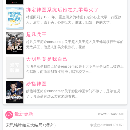
绑定神医系统后她在九零爆火了
林暖回到了1990年。重生回来的林暖下定决心上大学，行医救
人。后母，贱丫头，心倒挺大。继妹，姐姐，你的大学...
超凡兵王
超凡兵王简介emspemsp关于超凡兵王超凡兵王他是横扫千军的
无敌兵王，他是人形美女收割机，花都...
大明星竟是我自己
大明星竟是我自己简介emspemsp关于大明星竟是我自己被迫上
台唱歌，两曲原创直接封神，唱哭校花当...
妙指神医
妙指神医简介emspemsp关于妙指神医掌门不做了，足够低调
了，可还是有这么美女来缠着我...
最新更新
www.qdwxs.com
宋思铭叶如云大结局+(番外)
争渡@qimiaoUGtUK1