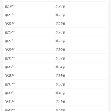
姐真争气免费阅读
夏油他姐真争气 作者沐裕鹿
夏油他姐真争气
夏油他姐真争
第19节
第20节
气免费
夏油他姐真争气作者沐裕鹿
夏油他姐真争气笔趣阁
沙雕春风吹满地夏油
第21节
第22节
他姐真争气番外免费阅读
沙雕春风吹满地夏油TXT
夏油他姐真争气无广告
夏油
他姐真争气原名
沙雕春风吹满地夏油他姐真争气沐裕鹿沐裕鹿
夏油他姐真争气
第23节
第24节
...
沙雕春风吹满地夏油他姐真争气晋江
沙雕春风吹满地夏油他姐真争气
沙雕春
风吹满地夏油他姐真争气百度
夏油他姐真争气124章
夏油他姐真争气格格党
夏
第25节
第26节
油他姐真争气 124
夏油他姐真争气TXT
第27节
第28节
第29节
第30节
第31节
第32节
第33节
第34节
第35节
第36节
第37节
第38节
第39节
第40节
第41节
第42节
第43节
第44节