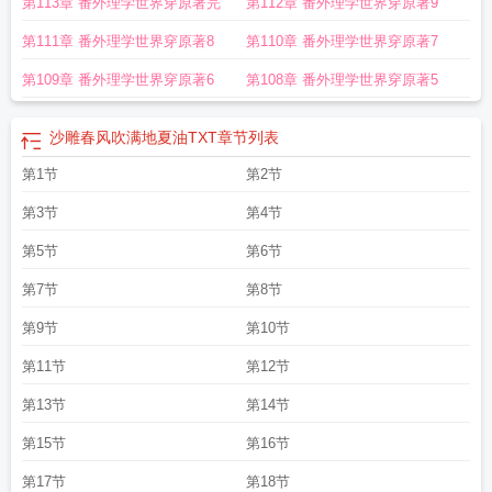
第113章 番外理学世界穿原著完
第112章 番外理学世界穿原著9
的样子！=据说夏油的姐姐也是能看见咒灵的人，5t5还曾好奇问过对方，为什么
他的姐姐不和他们一样来咒高上学。杰：“……她体弱多病。”原来如此。5t5懂
第111章 番外理学世界穿原著8
第110章 番外理学世界穿原著7
了。直到某一天，他亲眼见证了夏油的姐姐一拳打爆了特级咒灵。5t5：“？？？”
5t5：“杰你骗我！？你不是说你姐姐体弱多病吗！？”杰平静道：“对，所以她要一
第109章 番外理学世界穿原著6
第108章 番外理学世界穿原著5
拳解决危险，节省体力。”5t5：“……？？”好像哪里不对又好像哪里很对的样子！
=二级咒灵土地神竟是一级，七海和灰原面色瞬间震惊和严肃起来。路过的超常路
沙雕春风吹满地夏油TXT
章节列表
人千穗理：弟弟的学弟就是我的学弟！她当机立断地扛着高坚果冲去——上一
秒，系统：【等等，高坚果不是这样用的啊！这是防御性的！！】下一秒：系统
第1节
第2节
看着被高坚果砸入地面的咒灵，陷入了诡异的沉默。“呔！妖怪，吃我几坚果！”在
第3节
第4节
学弟们呆滞的眼神中，眼前瘦弱的少女用高坚果将咒灵砸没了半口气。千穗理：
武力值max的情况下护具也是武器！（叼玫瑰.jpg）=虚假的体弱多病，真实的武
第5节
第6节
力值max，将快乐传遍全世界！（狗头叼玫瑰）顺便非正常版植物大战僵尸hh，
第7节
第8节
或者说植物大战咒灵（？）#沙雕春风吹满地，夏油他姐真争气#千穗理：哒咩，
一个人的轻松不足以改变世界的刀子，我们要走人民路线！＃沙雕春风吹满地，
第9节
第10节
咒术人民真争气＃千穗理：好，很有精神！=w==本文要素：沙雕=亲情=友情＞＞
第11节
第12节
爱情，主沙雕快乐治愈！正文基本上都是沙雕快乐亲情友情迫害搞怪，结局无cp
～番外有一点朦胧感情戏（番外里的感情戏主要是和5t5，有一点点的直哉对女主
第13节
第14节
的单箭头）
沙雕春风吹满地夏油他姐真争气笔趣阁
夏油他姐真争气晋江
夏油他
姐真争气 全文免费阅读
夏油他姐真争气最新章节
夏油他姐真争气逆天邪神
第15节
第16节
网
夏油他姐真争气 沐裕鹿
沙雕春风吹满地夏油他姐真争气TXT趣书网
夏油他姐
第17节
第18节
真争气连载中
夏油他姐真争气124
夏油他姐真争气百度
沙雕春风吹满地夏油他