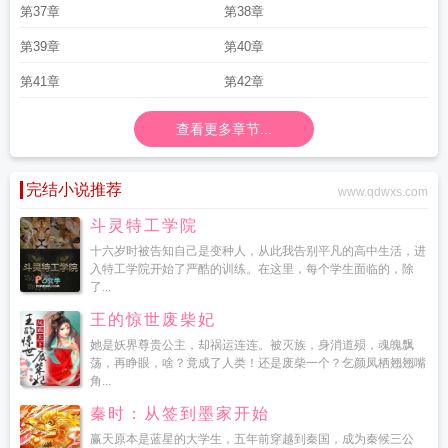
第37章
第38章
第39章
第40章
第41章
第42章
查看更多章节...
完结小说推荐
www.qdwxs.com
斗灵特工学院
十六岁时被告知自己是变种人，从此我告别平凡的高中生活，进
入特工学院开始了严酷的训练。在这里，每个学生面临的，除
了...
王的惊世废柴妃
她是妖界尊贵公主，却祸运连连。被灭族，身消道殒，魂魄飘
荡，再睁眼，啥？竟成了人类！还是废柴一个？乞颜凤栖翘翘嘴
角...
秦时：从签到墨家开始
赢天原本是蓝星的大学生，五年前穿越到秦国，成为秦候三公