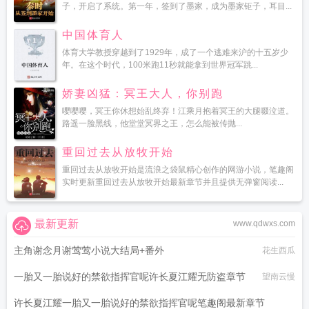
子，开启了系统。第一年，签到了墨家，成为墨家钜子，耳目...
中国体育人
体育大学教授穿越到了1929年，成了一个逃难来沪的十五岁少
年。在这个时代，100米跑11秒就能拿到世界冠军跳...
娇妻凶猛：冥王大人，你别跑
嘤嘤嘤，冥王你休想始乱终弃！江乘月抱着冥王的大腿啜泣道。
路遥一脸黑线，他堂堂冥界之王，怎么能被传抛...
重回过去从放牧开始
重回过去从放牧开始是流浪之袋鼠精心创作的网游小说，笔趣阁
实时更新重回过去从放牧开始最新章节并且提供无弹窗阅读...
最新更新
www.qdwxs.com
主角谢念月谢莺莺小说大结局+番外
花生西瓜
一胎又一胎说好的禁欲指挥官呢许长夏江耀无防盗章节
望南云慢
许长夏江耀一胎又一胎说好的禁欲指挥官呢笔趣阁最新章节