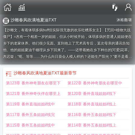
沙雕春风吹满地夏油TXT
沐裕鹿
/著
【沙雕文，有着体弱多病buff但实际强无敌的欢乐吐槽系女主】【咒回×植物大战
僵尸】=杰有一个相差一岁的姐姐，但从小时候开始，体弱多病的普通人姐姐便在
乡下的老家休养。他们很少见面。直到他上了咒术高专后，某次母亲的通讯告知
他、他的姐姐夏油千穗理从乡下回来了。——还带着她在乡下种出的[可爱]花草。
杰迟疑：“呃、等等……为什么向日葵会人模人样的？还能生产阳光？”要不是看出
这东西不是咒灵，他真的要攻击了！！千穗理：“因为它是向日葵，我们的阳光奶
妈。”千穗理：为了防止僵尸吃掉你的脑子，决定开启现实版植物大战僵尸！（大
沙雕春风吹满地夏油TXT
最新章节
拇指）=从小开始，杰一直知道自家姐姐身体不好，咳血瘦弱是日常，他想，他要
第123章 番外神奇朋友在哪里下
第122章 番外神奇朋友在哪里中
保护姐姐，要保护弱者。然而某些波折的经历，让杰摇摆着“非咒术师是否值得拯
救”的思想，心态不稳定的他自家楼前看到了——他“体弱多病”的姐姐在窗边用花
第121章 番外神奇伙伴在哪里上
第120章 番外直哉姐姐if线下
盆“哐哐哐”把咒灵砸死，然后姿态自然地放下花盆，笑容灿烂继续浇花。杰：
“？？？”“哦、杰你回来啦！”他的姐姐在窗边冲他挥手，然后高兴地扒着窗户直接
第119章 番外直哉姐姐if线中
第118章 番外直哉姐姐if线上
三两下从五楼下来，“欢迎回家！”杰：“……”杰：“……你、没事吗？你记得你身体
第117章 番外五条姐姐if线完
第116章 番外五条姐姐if线下
不太好……”刚才那无论如何都不是【体弱多病】的【普通人】可以做出的吧！对
方眨眨眼，然后点头：“啊对对对，我体弱多病。”停顿一秒，“所以我从窗户两三
第115章 番外五条姐姐if线中
第114章 番外五条姐姐if线上
步下来，就不用爬好几层楼梯了。”杰：“……？？”好像哪里不对又好像哪里很对