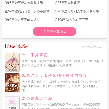
谋诡计都是无用功
第95章她五行缺德和我没缘
第96章不会赖账吧
第97章这钱我花着不安心不如拿去
第98章这可是别人求不来的好事
做善事
第99章做人可不能太贪心
第100章防人之心不可无
查看更多章节...
完结小说推荐
www.qdwxs.com
重生不嫁豪门
重生不嫁豪门简介emspemsp关于重生不嫁豪门上一世，她被渣
男和闺蜜合谋算计，被踢掉了肚中的孩子，...
凤凰涅盘：太子妃她手撕渣男贱女
大齐镇北侯府双莲并蒂而生，叶晚秋身负真龙之气，全身血液可
治百病解百毒，而亲妹却天生体弱，以药为生，父母的偏心，
亲...
老公是高岭之花
郭家英重生到八十年代末物资缺乏的东北农村，老公高冷嘴巴