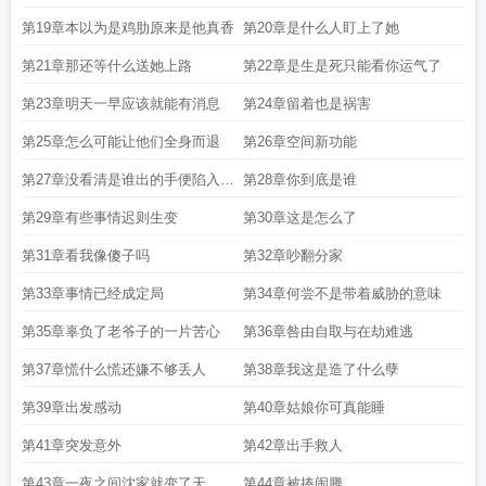
第19章本以为是鸡肋原来是他真香
第20章是什么人盯上了她
第21章那还等什么送她上路
第22章是生是死只能看你运气了
第23章明天一早应该就能有消息
第24章留着也是祸害
第25章怎么可能让他们全身而退
第26章空间新功能
第27章没看清是谁出的手便陷入了
第28章你到底是谁
黑暗
第29章有些事情迟则生变
第30章这是怎么了
第31章看我像傻子吗
第32章吵翻分家
第33章事情已经成定局
第34章何尝不是带着威胁的意味
第35章辜负了老爷子的一片苦心
第36章咎由自取与在劫难逃
第37章慌什么慌还嫌不够丢人
第38章我这是造了什么孽
第39章出发感动
第40章姑娘你可真能睡
第41章突发意外
第42章出手救人
第43章一夜之间沈家就变了天
第44章被揍闹腾