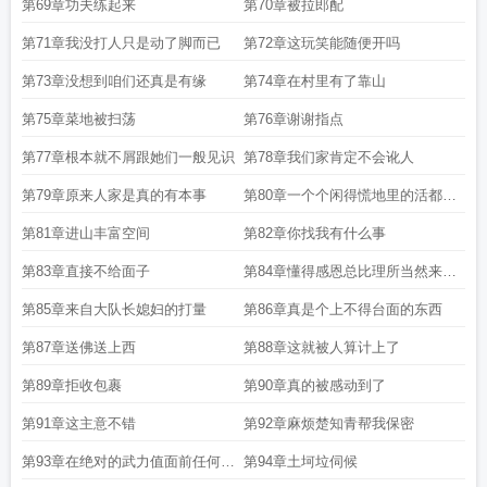
第69章功夫练起来
第70章被拉郎配
第71章我没打人只是动了脚而已
第72章这玩笑能随便开吗
第73章没想到咱们还真是有缘
第74章在村里有了靠山
第75章菜地被扫荡
第76章谢谢指点
第77章根本就不屑跟她们一般见识
第78章我们家肯定不会讹人
第79章原来人家是真的有本事
第80章一个个闲得慌地里的活都干
完了
第81章进山丰富空间
第82章你找我有什么事
第83章直接不给面子
第84章懂得感恩总比理所当然来的
好
第85章来自大队长媳妇的打量
第86章真是个上不得台面的东西
第87章送佛送上西
第88章这就被人算计上了
第89章拒收包裹
第90章真的被感动到了
第91章这主意不错
第92章麻烦楚知青帮我保密
第93章在绝对的武力值面前任何阴
第94章土坷垃伺候