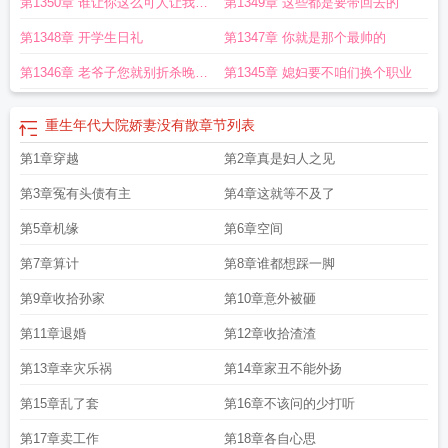
第1350章 谁让你这么可人让我情
第1349章 这些都是要带回去的
免费
重生年代大院娇媳美又飒 博看
重生年代大院娇媳美又飒简介
重生年代娇
妻有空间正版阅读
重生年代大院娇媳美又飒百度
重生年代大院娇媳美又飒 有
难自禁
第1348章 开学生日礼
第1347章 你就是那个最帅的
声
重生年代大院娇媳美又飒免费阅读
重生年代大院娇媳美又飒全本免费
重生年
代大院娇媳美又飒比趣阁
重生年代大院娇媳美又飒全文
重生年代大院娇媳美又
第1346章 老爷子您就别折杀晚辈
第1345章 媳妇要不咱们换个职业
飒txt
重生年代大院娇媳美又飒全
了
重生年代大院娇妻没有散
章节列表
第1章穿越
第2章真是妇人之见
第3章冤有头债有主
第4章这就等不及了
第5章机缘
第6章空间
第7章算计
第8章谁都想踩一脚
第9章收拾孙家
第10章意外被砸
第11章退婚
第12章收拾渣渣
第13章幸灾乐祸
第14章家丑不能外扬
第15章乱了套
第16章不该问的少打听
第17章卖工作
第18章各自心思