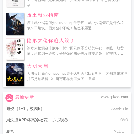
坏，可他实在是貌美如花，人送外号‘赛昭君’如果您喜欢老公
是...
废土就业指南
废土就业指南简介emspemsp关于废土就业指南僵尸是什么垃
圾？干垃圾。因为猪都不吃！某位不愿透...
隐形大佬你崩人设了
冰寒末世混迹十数年，简宁回到四季分明的年代，睁眼一地贫
瘠，还接到一通知，恰软饭的未婚夫发迹要退婚。简宁哦，...
大明天启
大明天启简介emspemsp关于大明天启回到明朝，才知道东林党
并不是如教科书中所写那样为国为民，袁崇...
最新更新
www.qdwxs.com
遭殃（1v1，校园h）
popofyhrfp
用洗脑APP将高冷校花一步步调教
OVO
夏宫
VEDETT