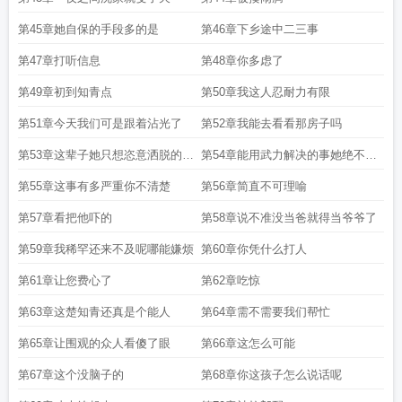
第45章她自保的手段多的是
第46章下乡途中二三事
第47章打听信息
第48章你多虑了
第49章初到知青点
第50章我这人忍耐力有限
第51章今天我们可是跟着沾光了
第52章我能去看看那房子吗
第53章这辈子她只想恣意洒脱的享
第54章能用武力解决的事她绝不想
受生活
多费口舌
第55章这事有多严重你不清楚
第56章简直不可理喻
第57章看把他吓的
第58章说不准没当爸就得当爷爷了
第59章我稀罕还来不及呢哪能嫌烦
第60章你凭什么打人
第61章让您费心了
第62章吃惊
第63章这楚知青还真是个能人
第64章需不需要我们帮忙
第65章让围观的众人看傻了眼
第66章这怎么可能
第67章这个没脑子的
第68章你这孩子怎么说话呢