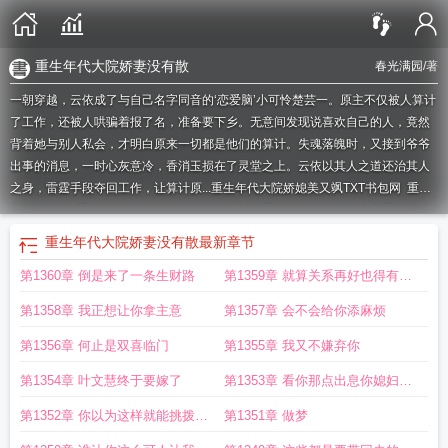
重生年代大院娇妻没有散
春光满园
/著
一朝穿越，云依成了与自己名字同音的‘恋爱脑’小可怜楚芸一。原主不仅被人算计
了工作，还被人哄骗着报了名，准备要下乡。无意间发现说喜欢自己的人，竟然
背着她与别人私会，才明白原来一切都是他们的算计。失魂落魄时，又接到爷爷
出事的消息，一时心灰意冷，香消玉损在了灵堂之上。云依以其人之道还治其人
之身，雷霆手段夺回工作，让算计原...
重生年代大院娇媳美又飒TXT书包网
重生
年代娇宠文
重生年代俏媳妇免费阅读全文笔趣
重生年代大院娇媳美又飒无错
版
重生年代大院娇妻没有散
重生年代大院娇媳美又飒全文免费阅
重生年代大院
重生年代大院娇妻没有散
最新章节
娇媳美又飒全文免费阅读
七零年代大院小甜妻[穿书
年代重生娇妻她又美又
第1360章 倒是来了一条生财路
第1359章 就算关系再好也得有所
茶
重生年代大院娇媳美又飒 春光满园
重生年代大院娇媳美又飒 易淘
重生年代
大院娇媳美又飒贴吧
重生年代大院娇媳美又飒大结局
末世七级异能加空间重生
保留
第1358章 我正想让你拿主意
第1357章 会不会给你添麻烦
年代文
重生年代大院娇媳美又飒 笔趣阁
重生年代大院娇媳美又飒又名
重生年
代大院娇媳美又飒云依
重生年代娇妻有空间免费阅读
重生年代大院娇媳美又飒
第1356章 何止是双喜临门
第1355章 我又不嫌弃你
阅文集团
重生年代大院娇媳美又飒列表
易淘
重生年代大院娇媳美又飒全文免费
第1354章 叶文慧终于要嫁了
第1353章 看你那点出息你媳妇的
阅读最新章节内容
重生年代娇宠小
重生年代大院娇媳美又飒全文免费阅读
671
重生年代大院娇媳美又飒 笔趣阁
重生年代娇妻有
重生年代大院娇妻美又
醋你也吃
第1352章 你以为这样就能挑拨我
第1351章 做梦
飒
重生年代大院娇媳美又飒末世女穿越年代的肆意生活小
重生年代娇宠福气包
和一一的关系你做梦