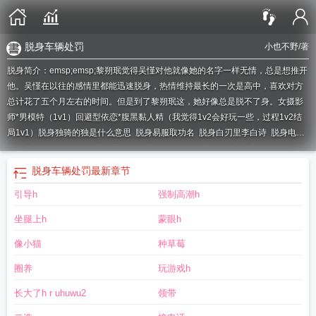
脱身车辆处罚
小也不野
/著
脱身简介：emsp;emsp;黎朔珉觉得吴慬对他就像她的名字一样无情，总是想推开
他。吴慬在以往的感情里都能迅速脱身，热情维持最长的一次是高中，喜欢对方
总计花了五个月左右的时间。但是到了黎朔珉这，她好像总是脱不了身。女摄影
师*男模特（1v1）回避型依恋*腹黑黏人精（我觉得1v2会好玩一些，过程1v2结
局1v1）
脱身独骑的独是什么意思
脱身易服取功名
脱身白刃里李白诗
脱身电视
剧免费全集谍影网
脱身里的乔礼杰结局
脱身费俪娜和巫云甫结局
脱身电影
脱
身六爷身份
脱身演员表
脱身巫云甫最后结局
脱身贝比鲁斯什么意思
脱身体的
脱身车辆处罚
最新章节
脱毛膏可以脱唇毛吗
脱身简介
脱身电视剧巫云甫结局
脱身红尘里
脱身1—46
引导h
强制高潮h
集电视剧剧情介绍
脱身电视剧百科
脱身的拼音
脱身独骑 翻译
脱身丽娜结局和
谁一起
脱身大结局
脱身者联络点被摧毁
脱身独去已至军矣翻译
脱身亲亲
脱身
坐腿上h
蒙眼h
中乔智才结局
脱身电视连续剧第46集
脱身是什么意思
脱身演员表及人物介
绍
脱身中唐医生被谁杀的
脱身张晓晨结局
脱头发吃什么恢复最快
脱身毛六爷
像小猫
种草莓
真实身份是什么是好是坏
脱溢性脱发怎么治
脱身46集结局剧情介绍
脱身侯府牢
圈养
玩游戏h
笼
脱身电视剧演员表
脱身电视连续剧
脱身之计的意思
脱身独骑读音
脱身结
局
待得时来
脱身电视剧剧情介绍
脱身白刃里全句
脱身唐医生贝比鲁斯
脱身唐
长大了h r uhuwu2
领带
医生是谁演的
脱身之计
脱身独骑的意思
梦见自己差点被骗成功脱身
脱身谍战