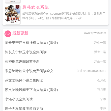
最强武魂系统
最强武魂系统简介emspemsp凌羽意外来到武魂世界，并觉醒了
武魂系统，从此开始了华丽的逆袭之路，不管...
最新更新
www.qdwxs.com
陈长安宁婷玉葬神棺大结局+(番外)
浮生一诺
陈长安宁婷玉小说全集阅读
浮生一诺
葬神棺笔趣阁超前更新
浮生一诺
宋思铭叶如云小说免费阅读全文
争渡@qimiaoUGtUK1
苏文陆晚风小说全集阅读
苍月夜
苏文陆晚风阎王下山大结局+(番外)
苍月夜
李湛小说全集阅读
宁峥
世子无双笔趣阁超前更新
宁峥