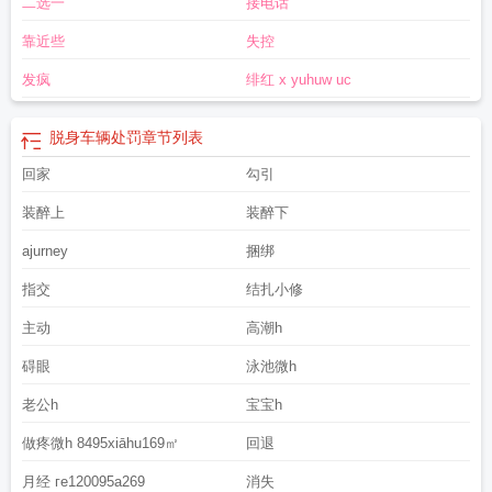
二选一
接电话
电视剧免费观看
脱身接吻
脱身谍战电视剧剧情介绍
脱身分集介绍电视猫
脱身
中秦科长结局
脱身法什么意思
脱身结局太悲剧了
脱身了事
脱身电视剧剧情介
靠近些
失控
绍大结局免费观看
脱身独骑什么意思
脱身陈坤演的谁
脱身乔礼杰结局是什
么
脱身的意思
脱身谍战电视剧剧情分集介绍
脱身多少集?大结局是什么?
脱身
发疯
绯红 x yuhuw uc
骨是什么意思
脱身钱太太谁演的
脱身分集简介
脱身演员表介绍
托身白刃里全
句
脱身而出
脱身大结局剧情介绍
且自宽心
堪寻正路
脱身里巫云甫最后结
脱身车辆处罚
章节列表
局
脱身电视剧剧情介绍大结局
脱身载具的藏车地点选择
脱身谍战电视剧
脱身
大结局乔智才回到大陆了吗
回家
脱身车辆处罚
勾引
脱身电视剧情简介
脱身巫云甫真实身
份是什么
脱身拼音怎么写
装醉上
装醉下
ajurney
捆绑
指交
结扎小修
主动
高潮h
碍眼
泳池微h
老公h
宝宝h
做疼微h 8495xiāhu169㎡
回退
月经 гe120095a269
消失