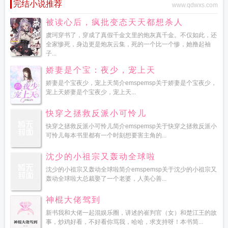
完结小说推荐
www.qdwxs.com
被读心后，疯批变态天天都想杀人
虞珂穿书了，穿成了真假千金文里的炮灰真千金。不仅如此，还
全家惨死，身边更是炮灰云集，死的一个比一个惨，她撸起袖
子...
娇妻是个宝：夜少，宠上天
娇妻是个宝夜少，宠上天简介emspemsp关于娇妻是个宝夜少，
宠上天娇妻是个宝夜少，宠上天...
快穿之拯救反派小可怜儿
快穿之拯救反派小可怜儿简介emspemsp关于快穿之拯救反派小
可怜儿每本书里都有一个时刻想要害主角的...
沈少的小祖宗又轰动全球啦
沈少的小祖宗又轰动全球啦简介emspemsp关于沈少的小祖宗又
轰动全球啦大总裁娶了一个老婆，人美心善...
神棍大佬驾到
新书我和大佬一起混娱乐圈，讲述的崔判官（女）和楚江王的故
事，炒鸡好看，不好看你骂我，哈哈，求支持呀！本书简...