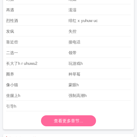
再遇
濡湿
烈性酒
绯红 x yuhuw uc
发疯
失控
靠近些
接电话
二选一
领带
长大了h r uhuwu2
玩游戏h
圈养
种草莓
像小猫
蒙眼h
坐腿上h
强制高潮h
引导h
查看更多章节...