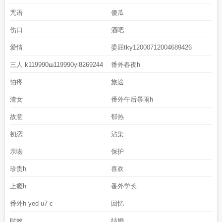
咒语
傻瓜
伤口
酒吧
爱情
委屈tky12000712004689426
三人 k119990ш119990yi8269244
番外春夜h
怕疼
旅途
渣女
番外午后暴雨h
故意
郁热
初恋
沾染
亲吻
保护
珍贵h
喜欢
上瘾h
番外学长
番外h yed u7 c
回忆
时效
结婚