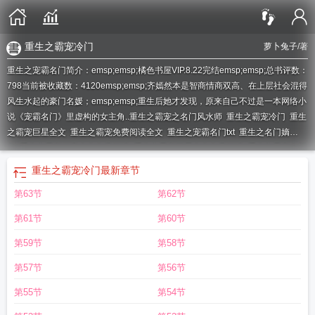
重生之霸宠冷门
萝卜兔子
/著
重生之宠霸名门简介：emsp;emsp;橘色书屋VIP.8.22完结emsp;emsp;总书评数：
798当前被收藏数：4120emsp;emsp;齐嫣然本是智商情商双高、在上层社会混得
风生水起的豪门名媛；emsp;emsp;重生后她才发现，原来自己不过是一本网络小
说《宠霸名门》里虚构的女主角..
重生之霸宠之名门风水师
重生之霸宠冷门
重生
之霸宠巨星全文
重生之霸宠免费阅读全文
重生之宠霸名门txt
重生之名门嫡
女
重生之霸宠狂妻全文免费阅读
重生之霸宠巨星全文免费阅读
重生之霸宠名门
风水师
重生之霸宠豪门
重生之宠霸名门 萝卜兔子
重生霸宠之名门风水
重生之
重生之霸宠冷门
最新章节
霸宠名门百度
重生之霸宠名门免费阅读
重生之霸宠在线阅读
重生之霸宠君门冷
第63节
第62节
妻
重生之霸宠名门txt
重生之霸宠名门
重生霸宠名门风水师免费阅读全文
重生
之霸宠沫若兮
第61节
第60节
第59节
第58节
第57节
第56节
第55节
第54节