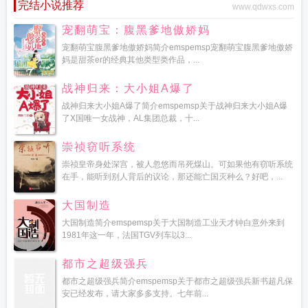
完结小说推荐
www.qdwxs.com
宠翻萌宝：腹黑爹地傲娇妈
宠翻萌宝腹黑爹地傲娇妈简介emspemsp宠翻萌宝腹黑爹地傲娇
妈是甜茶er的经典其他类型类作品，...
战神归来：大小姐A爆了
战神归来大小姐A爆了简介emspemsp关于战神归来大小姐A爆
了X国唯一女战神，AL集团总裁，十...
崇祯窃听系统
崇祯皇帝身处深宫，被人忽悠而吊死煤山。可如果他有窃听系统
在手，能听到别人背后的议论，那还能亡国灭种么？好吧，...
大国制造
大国制造简介emspemsp关于大国制造工业天才钟白意外来到
1981年这一年，法国TGV列车以3...
都市之超级强兵
都市之超级强兵简介emspemsp关于都市之超级强兵新书超凡保
安已经发布，请大家多多支持。七年前...