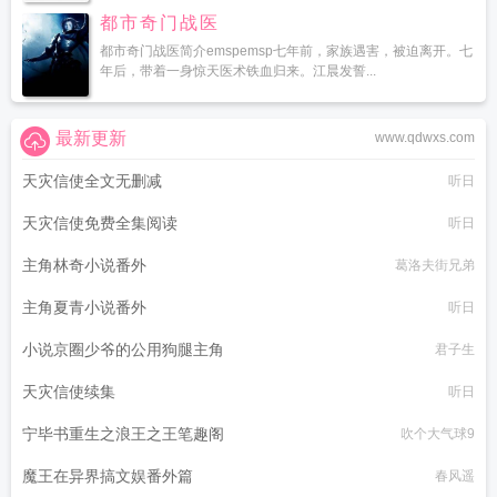
都市奇门战医
都市奇门战医简介emspemsp七年前，家族遇害，被迫离开。七
年后，带着一身惊天医术铁血归来。江晨发誓...
最新更新
www.qdwxs.com
天灾信使全文无删减
听日
天灾信使免费全集阅读
听日
主角林奇小说番外
葛洛夫街兄弟
主角夏青小说番外
听日
小说京圈少爷的公用狗腿主角
君子生
天灾信使续集
听日
宁毕书重生之浪王之王笔趣阁
吹个大气球9
魔王在异界搞文娱番外篇
春风遥