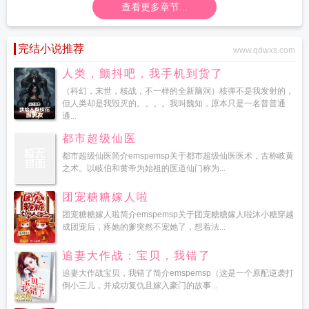
查看更多章节...
完结小说推荐
www.qdwxs.com
人类，颤抖吧，我手机到货了
（科幻，末世，核战，不一样的全新脑洞）核弹不是我发射的，
但人类却是我毁灭的。。。。我叫魏知，原本只是一名普普通
通...
都市超级仙医
都市超级仙医简介emspemsp关于都市超级仙医医术，古称岐黄
之术。以岐伯和黄帝为始祖的医道仙门称为...
团宠糖糖嫁人啦
团宠糖糖嫁人啦简介emspemsp关于团宠糖糖嫁人啦沐小糖穿越
成团宠后，疼她的爹突然不宠她了，想着法...
追妻大作战：宝贝，我错了
追妻大作战宝贝，我错了简介emspemsp（这是一个原配逆袭打
倒小三儿，并成功复仇且嫁入豪门的故事...