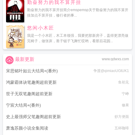
勤奋努力的我不算开挂
勤奋努力的我不算开挂简介emspemsp关于勤奋努力的我不算开
挂加点不算开挂，修行者的事...
悠闲小木匠
我是一个小木匠，木工本领强，我要把那新房子，盖得更漂亮做
完椅子，做张床，凿子锯子飞舞忙哎哟，看那后花园...
最新更新
www.qdwxs.com
宋思铭叶如云大结局+(番外)
争渡@qimiaoUGtUK1
鸿蒙霸体诀笔趣阁超前更新
鱼初见
世子无双笔趣阁超前更新
宁峥
宁宸大结局+(番外)
修果
史上最强师父笔趣阁超前更新
炒方便面
萧逸苏颜小说全集阅读
五杯咖啡