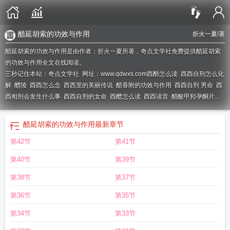
醋延胡索的功效与作用
折火一夏
/著
醋延胡索的功效与作用是由作者：折火一夏所著，奇点文学社免费提供醋延胡索
的功效与作用全文在线阅读。
三秒记住本站：奇点文学社 网址：www.qdwxs.com
酉酹怎么读
酉酉自刑怎么化
解
醴陵
酉酉怎么念
西西里的美丽传说
醋香附的功效与作用
酉酉自刑 男命
酉
酉相刑会发生什么事
酉酉自刑的女命
酉醴怎么读
酉酉读音
醋酸甲羟孕酮片的
作用和功效
酉酉自刑的好处
酉酉自刑的条件
酉醴
酉酉刑会发生什么
酉酉相刑
婚姻怎么办
醋酸泼尼松片的作用与功效
酉酉相害是什么意思呢
酉酉自刑
酉酉
醋延胡索的功效与作用
最新章节
相刑会发生什么事件
酉酉自刑会发生什么事
酉酉自刑的婚姻表现
酉酉相邢怎么
第42节
第41节
破
酉时是几点
醋延胡索的功效与作用
酉酉相刑什么意思
酉酉相刑反而大吉
酉
酉里的美丽传说
酉酉自刑化解
酉酉自刑是什么意思
酉酉自刑最佳化解方法
酉
第40节
第39节
酉自刑化解方法
酉酉名字有什么寓意
酉醪怎么读
酉酉相刑化解
酉酉相刑有什
么危害
酉酉时是几点
酉酉自刑是越刑越旺吗
酉酉刑什么意思
第38节
第37节
第36节
第35节
第34节
第33节