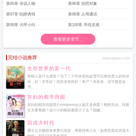
第95章 传说人物
第96章 拍照对象
第97章 陷阱诱饵
第98章 占用通话
第99章 大呼小叫
第100章 寻找灵感
查看更多章节...
完结小说推荐
www.qdwxs.com
生存世界的富一代
有钱人是什么感觉？当了二十年赤贫的赵雪可以很负责人的告诉
你，好！非常好！前所未有的好！丧尸？杀杀杀，这可都是金
币...
弃妇的都市田园
弃妇的都市田园简介emspemsp人能又多倒霉？刚刚失业，转眼
丈夫要离婚？连小小的蜗居都算计了去？婚姻...
回流大时代
重生过去畅想未来梦幻现实，再塑传奇人生！如果您喜欢回流大