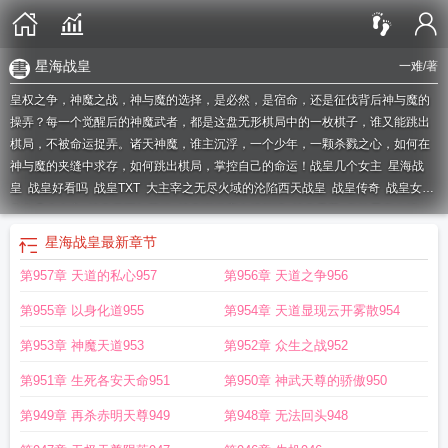
星海战皇
一难
/著
皇权之争，神魔之战，神与魔的选择，是必然，是宿命，还是征伐背后神与魔的
操弄？每一个觉醒后的神魔武者，都是这盘无形棋局中的一枚棋子，谁又能跳出
棋局，不被命运捉弄。诸天神魔，谁主沉浮，一个少年，一颗杀戮之心，如何在
神与魔的夹缝中求存，如何跳出棋局，掌控自己的命运！
战皇几个女主
星海战
皇
战皇好看吗
战皇TXT
大主宰之无尽火域的沦陷西天战皇
战皇传奇
战皇女主
角有几个女主
战皇蒙面加菲猫
战皇谢傲宇在线阅读
战皇天尊
奥拉星真炎战
皇
战皇全文免费阅读笔趣阁
战皇傲天无痕TXT
战皇林寒
战皇境界划分
战皇医
星海战皇
最新章节
圣视频全集免费观看
战皇傲天无痕全文免费阅读
战皇林寒女主角有几个
清衍静
第957章 天道的私心957
第956章 天道之争956
之辱西天战皇
九阳战皇
我爸是战皇
战皇推倒女主章节顺序
战皇医圣短剧免费
观看
战皇百度百科
战皇境界等级划分
战皇林寒境界等级划分
战皇短剧免费观
第955章 以身化道955
第954章 天道显现云开雾散954
看全集
战皇林寒百度百科
终极黑曜石战皇
战皇谢傲宇百度百科
战皇全文免费
阅读
战皇归
战皇大厅在哪里买房卡
战皇林寒女主角人物介绍
战皇女主角推倒
第953章 神魔天道953
第952章 众生之战952
顺序
战皇笔趣阁
战皇神医萧策叶雨欣免费阅读
黑曜石战皇
战皇林寒全文免费
第951章 生死各安天命951
第950章 神武天尊的骄傲950
阅读
战皇林寒全文免费阅读笔趣阁
战皇TXT免费
战皇归来短剧全集播放
都市
逍遥战皇
战皇医圣
战皇战皇林寒
第949章 再杀赤明天尊949
第948章 无法回头948