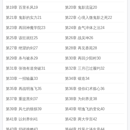
第19章 百里长风19
第20章 鬼影流寇20
第21章 鬼影的实力21
第22章 心境入微鬼影之死22
第23章 再回神魔学院23
第24章 血气淬体之法24
第25章 该狂就狂25
第26章 战吴坤26
第27章 绝望的剑27
第28章 再见香苑28
第29章 杀与被杀29
第30章 再回少阳村30
第31章 张弛有道突破31
第32章 三月已过履约32
第33章 一招输赢33
第34章 锻造34
第35章 再战明逸飞35
第36章 借你幻术炼心36
第37章 重提黑剑37
第38章 为剑养灵38
第39章 风七的狼狈39
第40章 明逸飞的变化40
第41章 以剑养剑41
第42章 两大学宫42
第43章 切磋挑衅43
第44章 找风七谈生意44