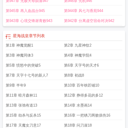
第947章 无极天尊陨落947
第946章 先机946
第945章 再入血战台945
第944章 风七与香苑944
第943章 心境交锋谢青败943
第942章 分离虚空宿命对决942
星海战皇
章节列表
第1章 神魔觉醒1
第2章 九星神纹2
第3章 神魔同体3
第4章 神魔学院4
第5章 愤怒中的突破5
第6章 天字号的天才6
第7章 天字十七号的新人7
第8章 初战8
第9章 半年9
第10章 百年铁匠铺10
第11章 暗月森林11
第12章 挣得多花的多12
第13章 张弛有道13
第14章 水墨画14
第15章 劫杀与反杀15
第16章 一把锈刀两败俱伤16
第17章 天魔女刀意17
第18章 问刀崖18