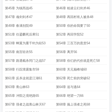
第45章 为钱而战45
第46章 柏凌云幻剑术46
第47章 魂剑剑术47
第48章 再回村有人被杀48
第49章 春满别院49
第50章 你的命我要了50
第51章 任鎏麟死后果51
第52章 再回学院52
第53章 蝉翼为重千钧为轻53
第54章 三百万的悬赏54
第55章 南宫轻衣55
第56章 离开56
第57章 路遇截杀同门之战57
第58章 你们的代价就是死亡58
第59章 行踪泄露集市59
第60章 关元巅峰域60
第61章 反杀这就是江湖61
第62章 死亡前的突破62
第63章 青山林63
第64章 追与逃64
第65章 冲阳之境绝路65
第66章 绝望一刀66
第67章 强者之战青山林灭67
第68章 巅上强者之死68