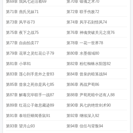
第69章 我风七还活着69
第70章 锻魂之术70
第71章 燕氏兄妹71
第72章 联手伤敌72
第73章 风平谷73
第74章 风字石刻悟风74
第75章 夜下之战75
第76章 神魂突破关元之境76
第77章 自由拍卖77
第78章 一花一世界78
第79章 花草之灵红花公子79
第80章 水墨领域80
第81章 小草81
第82章 粉红蜘蛛水阳莲82
第83章 莲心到手意外之变83
第84章 曾泉的暗算战84
第85章 曾泉之死你是风七85
第86章 再战尹荀86
第87章 解毒完毕联手一战87
第88章 尹荀死暗中还有人88
第89章 红花公子敛息藏迹89
第90章 风七的绝世剑术90
第91章 泰坦巨蟒闻香鼠91
第92章 继续深入92
第93章 望月山93
第94章 信任与背叛94