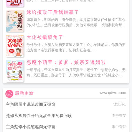
级特工，在金三角执行任务因特工叛变而失...
嫁给摄政王后我躺赢了
顾家嫡女，明眸皓齿，身份尊贵，本是盛京娇纵任性被捧在掌心
的小郡主。然而被萧行洗脑后，为他坏事做尽，以顾家权利帮...
大佬被撬墙角了
号外号外，女魔头陆初安要追方秦了！众小弟陆老大，你真的要
追方秦？谁说我要追他了。陆初安狂妄道。...
恶魔小萌宝：爹爹，娘亲又逃婚啦
一朝穿越，帝国女皇重生为月家弃子，还带了个恶魔小奶包。无
妨，既已重生，那么母子二人便联手斩断这乱世！谁料这小...
最新更新
www.qdwxs.com
主角顾辰小说笔趣阁无弹窗
沐北斗1
楚修从捡属性开始无敌全集免费阅读
李中有梦
主角楚修小说笔趣阁无弹窗
李中有梦