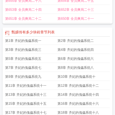
第655章 全员爽局二十六
第654章 全员爽局二十五
第653章 全员爽局二十四
第652章 全员爽局二十三
第651章 全员爽局二十二
第650章 全员爽局二十一
甄嬛传有多少块砖
章节列表
第1章 齐妃的傀儡系统一
第2章 齐妃的傀儡系统二
第3章 齐妃的傀儡系统三
第4章 齐妃的傀儡系统四
第5章 齐妃的傀儡系统五
第6章 齐妃的傀儡系统六
第7章 齐妃的傀儡系统七
第8章 齐妃的傀儡系统八
第9章 齐妃的傀儡系统九
第10章 齐妃的傀儡系统十
第11章 齐妃的傀儡系统十一
第12章 齐妃的傀儡系统十二
第13章 齐妃的傀儡系统十三
第14章 齐妃的傀儡系统十四
第15章 齐妃的傀儡系统十五
第16章 齐妃的傀儡系统十六
第17章 齐妃的傀儡系统十七
第18章 齐妃的傀儡系统十八