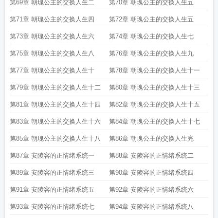
第69章 朝瑰公主的交换人生二
第70章 朝瑰公主的交换人生五
第71章 朝瑰公主的交换人生四
第72章 朝瑰公主的交换人生五
第73章 朝瑰公主的交换人生六
第74章 朝瑰公主的交换人生七
第75章 朝瑰公主的交换人生八
第76章 朝瑰公主的交换人生九
第77章 朝瑰公主的交换人生十
第78章 朝瑰公主的交换人生十一
第79章 朝瑰公主的交换人生十二
第80章 朝瑰公主的交换人生十三
第81章 朝瑰公主的交换人生十四
第82章 朝瑰公主的交换人生十五
第83章 朝瑰公主的交换人生十六
第84章 朝瑰公主的交换人生十七
第85章 朝瑰公主的交换人生十八
第86章 朝瑰公主的交换人生完
第87章 安陵容的正情绪系统一
第88章 安陵容的正情绪系统二
第89章 安陵容的正情绪系统三
第90章 安陵容的正情绪系统四
第91章 安陵容的正情绪系统五
第92章 安陵容的正情绪系统六
第93章 安陵容的正情绪系统七
第94章 安陵容的正情绪系统八