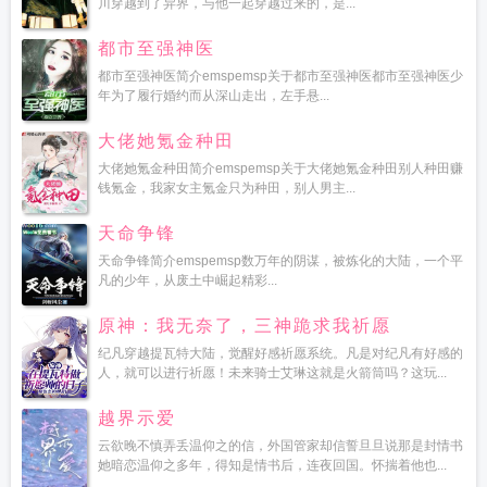
川穿越到了异界，与他一起穿越过来的，是...
都市至强神医
都市至强神医简介emspemsp关于都市至强神医都市至强神医少
年为了履行婚约而从深山走出，左手悬...
大佬她氪金种田
大佬她氪金种田简介emspemsp关于大佬她氪金种田别人种田赚
钱氪金，我家女主氪金只为种田，别人男主...
天命争锋
天命争锋简介emspemsp数万年的阴谋，被炼化的大陆，一个平
凡的少年，从废土中崛起精彩...
原神：我无奈了，三神跪求我祈愿
纪凡穿越提瓦特大陆，觉醒好感祈愿系统。凡是对纪凡有好感的
人，就可以进行祈愿！未来骑士艾琳这就是火箭筒吗？这玩...
越界示爱
云欲晚不慎弄丢温仰之的信，外国管家却信誓旦旦说那是封情书
她暗恋温仰之多年，得知是情书后，连夜回国。怀揣着他也...