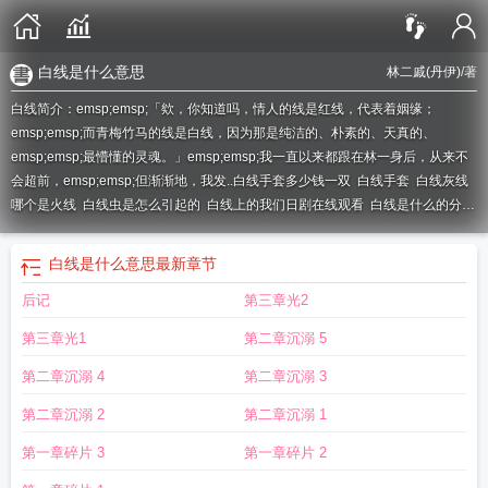
白线是什么意思
林二戚(丹伊)
/著
白线简介：emsp;emsp;「欸，你知道吗，情人的线是红线，代表着姻缘；
emsp;emsp;而青梅竹马的线是白线，因为那是纯洁的、朴素的、天真的、
emsp;emsp;最懵懂的灵魂。」emsp;emsp;我一直以来都跟在林一身后，从来不
会超前，emsp;emsp;但渐渐地，我发..
白线手套多少钱一双
白线手套
白线灰线
哪个是火线
白线虫是怎么引起的
白线上的我们日剧在线观看
白线是什么的分界
线
白线疝位置图片
白线和灰线怎么接红线和蓝线
白线的名词解释解剖学
黄线
隔对向
白线在上黄线在下代表什么
白线代表什么线
白线虫会感染人吗
白线跟
白线是什么意思
最新章节
黑线哪条是火线
白线停车位收费吗
白线鱼图片
白线和黄线哪个是火线哪个是零
后记
第三章光2
线
白线虫
白线停车位和黄线停车位的区别
白线和灰线哪个是正极
白线两边有
斜白线
白线和蓝线哪个是火线?
白线蛇
白线可以压线吗
白线蛇图片
白线疝怎
第三章光1
第二章沉溺 5
么治疗最好
白线图片
白线和绿线哪个是火线
白线黄线代表什么意思
白线流日
剧在线观看
白线两侧很多短白线
白线虫用什么药能杀死
白线和黄线的区别
白
第二章沉溺 4
第二章沉溺 3
线黑线哪个是火线哪个是零线
白线疝症状
白线是正还是负
白线疝
白线能压
第二章沉溺 2
第二章沉溺 1
吗?
白线和灰线分别是什么线
白线是什么线
白线可以压线变道吗
白线是零线还
是火线
白线和黑线哪个是火线
白线疝是什么病
白线疝严重吗
白线流
白线分同
第一章碎片 3
第一章碎片 2
向
虚线口诀
白线是什么意思
白线流日剧