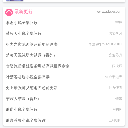
最新更新
www.qdwxs.com
李湛小说全集阅读
宁峥
楚凌天小说全集阅读
惊蛰落月
权力之巅笔趣阁超前更新列表
争渡@qimiaoUGtUK1
楚凌天混沌塔大结局+(番外)
惊蛰落月
老婆跑后带娃逆袭崛起高武世界泰南
西戌辰
叶楚姜君瑶小说全集阅读
红透半边天
史上最强师父笔趣阁超前更新
炒方便面
宁宸大结局+(番外)
修果
萧诺小说全集阅读
鱼初见
萧逸苏颜小说全集阅读
五杯咖啡