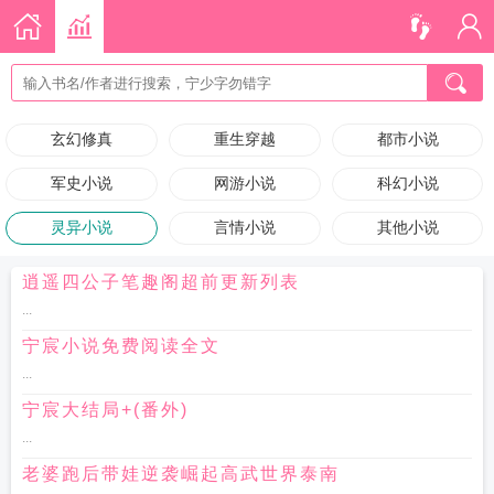
玄幻修真
重生穿越
都市小说
军史小说
网游小说
科幻小说
灵异小说
言情小说
其他小说
逍遥四公子笔趣阁超前更新列表
...
宁宸小说免费阅读全文
...
宁宸大结局+(番外)
...
老婆跑后带娃逆袭崛起高武世界泰南