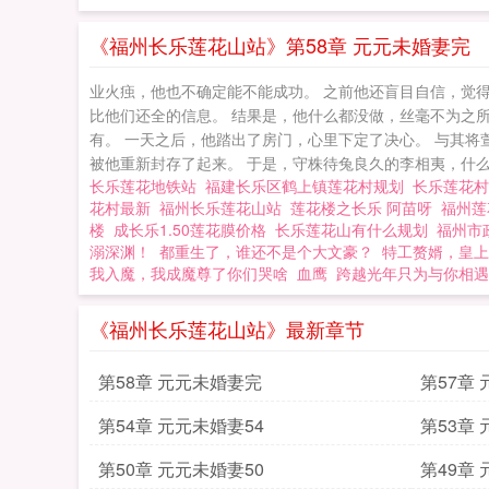
《福州长乐莲花山站》第58章 元元未婚妻完
业火痋，他也不确定能不能成功。 之前他还盲目自信，觉
比他们还全的信息。 结果是，他什么都没做，丝毫不为之
有。 一天之后，他踏出了房门，心里下定了决心。 与其
被他重新封存了起来。 于是，守株待兔良久的李相夷，什么都
长乐莲花地铁站
福建长乐区鹤上镇莲花村规划
长乐莲花
花村最新
福州长乐莲花山站
莲花楼之长乐 阿苗呀
福州
楼
成长乐1.50莲花膜价格
长乐莲花山有什么规划
福州市
溺深渊！
都重生了，谁还不是个大文豪？
特工赘婿，皇上
我入魔，我成魔尊了你们哭啥
血鹰
跨越光年只为与你相遇
《福州长乐莲花山站》最新章节
第58章 元元未婚妻完
第57章
第54章 元元未婚妻54
第53章
第50章 元元未婚妻50
第49章