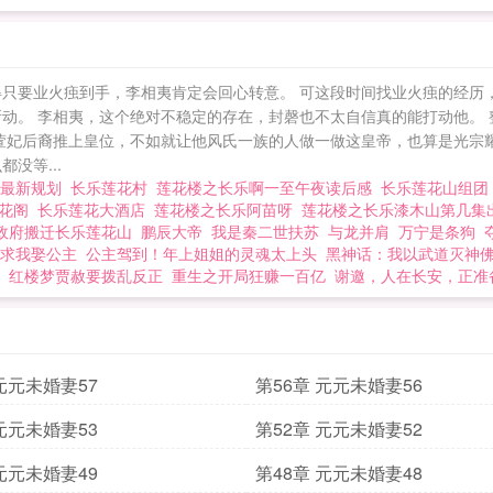
得只要业火痋到手，李相夷肯定会回心转意。 可这段时间找业火痋的经历
所动。 李相夷，这个绝对不稳定的存在，封磬也不太自信真的能打动他。
将萱妃后裔推上皇位，不如就让他风氏一族的人做一做这皇帝，也算是光宗
没等...
村最新规划
长乐莲花村
莲花楼之长乐啊一至午夜读后感
长乐莲花山组
莲花阁
长乐莲花大酒店
莲花楼之长乐阿苗呀
莲花楼之长乐漆木山第几
政府搬迁长乐莲花山
鹏辰大帝
我是秦二世扶苏
与龙并肩
万宁是条狗
求我娶公主
公主驾到！年上姐姐的灵魂太上头
黑神话：我以武道灭神
红楼梦贾赦要拨乱反正
重生之开局狂赚一百亿
谢邀，人在长安，正准
 元元未婚妻57
第56章 元元未婚妻56
 元元未婚妻53
第52章 元元未婚妻52
 元元未婚妻49
第48章 元元未婚妻48