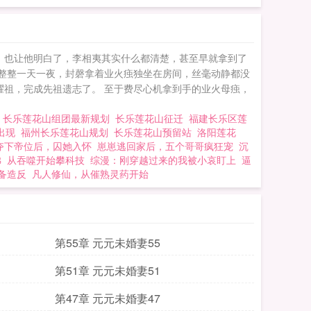
，也让他明白了，李相夷其实什么都清楚，甚至早就拿到了
 整整一天一夜，封磬拿着业火痋独坐在房间，丝毫动静都没
耀祖，完成先祖遗志了。 至于费尽心机拿到手的业火母痋，
团
长乐莲花山组团最新规划
长乐莲花山征迁
福建长乐区莲
集出现
福州长乐莲花山规划
长乐莲花山预留站
洛阳莲花
夺下帝位后，囚她入怀
崽崽逃回家后，五个哥哥疯狂宠
沉
佛
从吞噬开始攀科技
综漫：刚穿越过来的我被小哀盯上
逼
备造反
凡人修仙，从催熟灵药开始
第55章 元元未婚妻55
第51章 元元未婚妻51
第47章 元元未婚妻47