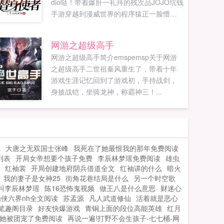
dio哒！带着爆肝一礼拜的残次品JOJO坑钱
手游穿越到漫威世界的程序猿正一脸懵逼
的审视着自己的新身份迪奥布兰度，一个
英华混血的大帅比！不过，等会儿这里是
网游之超级高手
漫威世界？请问离紫薯精到达战场还有多
网游之超级高手简介emspemsp关于网游
长时间？对了，老子还有金手指！白金之
之超级高手二世祖秦风重生了，带着十年
星，世界，疯狂钻石，轰炸空间，黄金体
游戏生涯记忆回到了游戏初，手持战剑，
验，绯红之王统统给我出！叮，新玩家您
身披战铠，坐骑龙神，称霸神三！...
好，您的第一位替身已抽取，祝您游戏愉
快。看着眼前正...
宠
大唐之无双国士张峰
我死在了她最恨我的那年免费阅读
列表
开局女帝想要个孩子免费
李辰林梦瑶免费阅读
雄虫
红袖裳
开局创建地府阴兵借道全文
红袖讲的什么
暗火
我的妻子是女神25
街角花巷结局是什么
另一个时空歌
叫李辰林梦瑶
陈16恐怖鬼视频
做王八是什么意思
财迷心
仙侠六界nh全文阅读
苏孟源
凡人武道修仙
活着就是恶心
笔趣阁目录
好友快爆游戏
青铜上面的段位高能英雄
红月
她被团宠了免费阅读
再说一遍!打野不会生孩子-七七桶-网