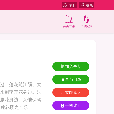
注册
登录
会员书架
阅读记录
加入书架
章节目录
逝，莲花随江陨。大
来到李莲花身边。只
立即阅读
剧花身边。为他保驾
手机访问
护航，解毒救命，报仇雪恨。父子俩相互依偎，小小的身躯大大能量。誓... 莲花楼之长乐