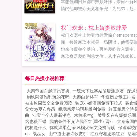
本想低调回归都市照顾妹妹，奈何不解
情的他却被众美竞相争宠！为兄弟，赴
蹈火为美人，不惜血溅五步为家庭，铁
捍卫是如果您喜欢美女总裁的铁血狂兵
权门欢宠：枕上娇妻放肆爱
别忘记分享给朋友...
权门欢宠枕上娇妻放肆爱简介emspems
闻一接近寒玖本就是一场阴谋，他需要
她来倾覆整个菱昀，再将菱昀收入囊中
寒玖身居菱昀副总之位，从小在浅家长
大，深得浅家人的信任。她无论如何都
不到自己身边养了半年的忠犬男友会是
只披着忠厚外衣的...
每日热搜小说推荐
大秦帝国白起演员替换
一统天下压寨姑爷唐渊原著
深渊
崩铁阿基维利玩的花吗
大秦白起将军
华夏历史帝王排名
被虫族囚禁全文免费阅读
独宠小娇漫画免费下拉式
致命
父女by夏布多昂
哦我亲爱的阿基维利免费
红豆相思全诗
曲
江宝全个人最新消息
木筏求生gl
饕餮又在火爆娱乐圈
窍也很不错
我的条件不允许我不红(重生) 晋江
大秦帝国
的梗是什么
你就温柔点 春风榴火全文免费阅读
保送军校
es
战巫女
山中道士居诗歌赏析
红豆寄相思喻红豆
活着