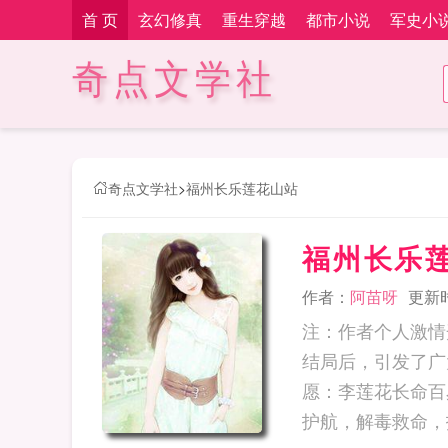
首 页
玄幻修真
重生穿越
都市小说
军史小
奇点文学社
奇点文学社
>
福州长乐莲花山站
福州长乐
作者：
阿苗呀
更新时间
注：作者个人激情
结局后，引发了广
愿：李莲花长命百