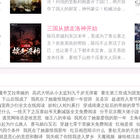
风
沦！列强的坚船利炮轰开了国门，鸦片掠
汤
夺了国人的财富，神州蒙尘！机械冶金双
拳
料博士龙宇飞回到晚清，崛起于南洋，推
，
翻满清，搭上殖民扩张的末班车，实现民
三国从掳走洛神开始
族复兴！龙起南洋，纵横四海，终结风帆
p
陈珏穿越到东汉末年，竟成为了青云寨之
时代！新书铁血强国正式上传，书友们多
靠
主？依靠系统的帮助，陈珏不止养活了自
多支持啊！...
。
己，也让寨子上下都丰衣足食。这天系统
发布任务，要他下山抢个压寨夫人回来。
想
于是陈珏找了个漂亮MM，带回山寨。就在
一
成婚当日，MM告诉陈珏她叫甄宓。紧接着
第二天，有个叫曹丕的人打上门来如果您
喜欢三国从掳走洛神开始，别忘记分享给
魔帝艾拉蒂娅的
高武大明从小太监到九千岁无弹窗
重生第三世成为团
朋友...
下山后我成了
我死在了她最恨我的那一年贺辞
吴圣宗
趁虚而入章节
偏宠商少衍全文在线阅读
妖蛇(人蛇h)奚行
穿成靖康之耻后的帝姬的章节
是什么
一统天下之压寨姑爷无删减版全文免费阅读
分手后京圈大佬小說
逃荒网络语是啥意思
做王八的幸福
我死在了她最爱我的那一年
主角
白起为什么换人
赛马娘白宝石
穿越七零千里嫁夫免费阅读
红袖是谁
的四个条件
我死在了她最恨我那年
红豆相思暗示什么
妻欲无奈的天使
就是恶心的意思和翻译
我失眠了你陪我进入梦乡
天魔视频
嫁给糙汉后