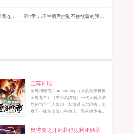
靠着连接
第4章 儿子生病后控制不住欲望的我趁
他睡觉时想对他做出寝取的行为
至尊神殿
至尊神殿简介emspemsp（又名至尊神殿
至尊龙帝）（主角名陆鸣）一代天骄张浩
然得到至宝人皇印，却惨遭兄弟陷害，附
身于小家族落魄少爷身上。看落魄少爷手
握至宝，如何崛起！既然上天给了我重活
的机会，那我定要报仇雪恨，恣意...
奥特曼之开局获得贝利亚勋章