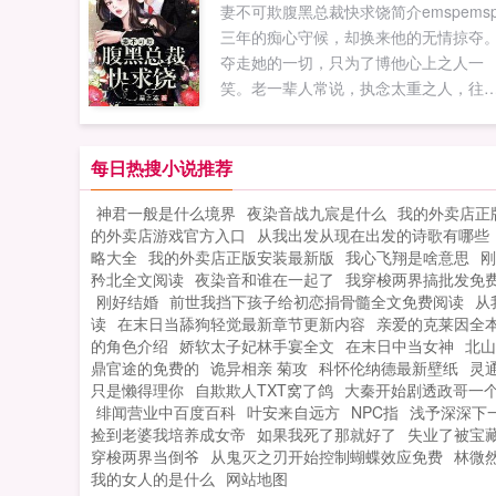
妻不可欺腹黑总裁快求饶简介emspems
三年的痴心守候，却换来他的无情掠夺
夺走她的一切，只为了博他心上之人一
笑。老一辈人常说，执念太重之人，往
连死了都不得安宁。舒灵一开始不信，
当她投湖自尽却化身成地缚灵束缚在那
身边之后，她终于...
每日热搜小说推荐
神君一般是什么境界
夜染音战九宸是什么
我的外卖店正
的外卖店游戏官方入口
从我出发从现在出发的诗歌有哪些
略大全
我的外卖店正版安装最新版
我心飞翔是啥意思
刚
矜北全文阅读
夜染音和谁在一起了
我穿梭两界搞批发免
刚好结婚
前世我挡下孩子给初恋捐骨髓全文免费阅读
从
读
在末日当舔狗轻觉最新章节更新内容
亲爱的克莱因全
的角色介绍
娇软太子妃林手宴全文
在末日中当女神
北山
鼎官途的免费的
诡异相亲 菊攻
科怀伦纳德最新壁纸
灵
只是懒得理你
自欺欺人TXT窝了鸽
大秦开始剧透政哥一
绯闻营业中百度百科
叶安来自远方
NPC指
浅予深深下
捡到老婆我培养成女帝
如果我死了那就好了
失业了被宝
穿梭两界当倒爷
从鬼灭之刃开始控制蝴蝶效应免费
林微
我的女人的是什么
网站地图