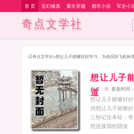
首 页
玄幻修真
重生穿越
都市小说
军史小
奇点文学社
奇点文学社
>
想让儿子能够好好学习，为他买的飞机杯
想让儿子
作者：
lll
更新时间：202
道
想让儿子能够好好
供想让儿子能够好
三秒记住本站：奇点文学社 网址：w
然连接我的阴道