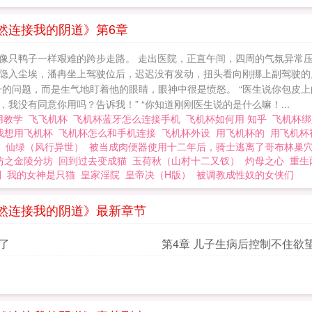
然连接我的阴道》第6章
像只鸭子一样艰难的跨步走路。 走出医院，正直午间，四周的气氛异常
隐入尘埃，潘冉坐上驾驶位后，迟迟没有发动，扭头看向刚挪上副驾驶的儿
儿子的问题，而是生气地盯着他的眼睛，眼神中很是愤怒。 “医生说你包
没有同意你用吗？告诉我！” “你知道刚刚医生说的是什么嘛！...
用教学
飞飞机杯
飞机杯蓝牙怎么连接手机
飞机杯如何用 知乎
飞机杯
我想用飞机杯
飞机杯怎么和手机连接
飞机杯外设
用飞机杯的
用飞机杯
杯
仙绿（风行异世）
被当成肉便器使用十二年后，骑士逃离了哥布林巢
坊之金陵分坊
回到过去变成猫
玉荷秋（山村十二又钗）
灼母之心
重生
则
我的女神是只猫
皇家淫院
皇帝决（H版）
被调教成性奴的女侠们
然连接我的阴道》最新章节
萎了
第4章 儿子生病后控制不住欲
他睡觉时想对他做出寝取的行