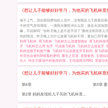
《想让儿子能够好好学习，为他买的飞机杯竟
喘不上气，混在医院攒动的人流中，没有顾及儿子跟着后面
中的空气变得潮湿，一滴雨水骤然冲出云层，落在水泥地里
嘛，不回家吗” “你昨天晚上是不是手淫了”潘冉没有回答
伤的情况，昨天晚上为什么放着飞机杯不用，要自己用手撸，我
利用飞机杯
用飞机杯
飞机杯怎么连接智能ai
用飞机杯使
牙
飞机杯怎么用 知乎
可连接飞机杯
飞机杯怎么连蓝牙
机杯连接手机能干嘛
飞机杯可以连接蓝牙耳机吗
靠飞机
长官也会做抖M母畜的梦吗
重生之官道
皇陵春色
玉德仙
女人
转生为黄油中的炮灰的我，主动选择当RBQ
贵族法
《想让儿子能够好好学习，为他买的飞机杯竟
第6章
第5章 
第2章 妈妈发现给儿子买的飞机杯竟然
连通她的阴道