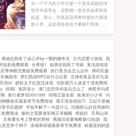
当一个平凡的大学生被一个莫名其妙的泽
塔升华器带走，还附赠一套怪兽勋章制造
机器。那么，到底是该用奥特曼的力量拯
救人类，还是用怪兽的力量殴打怪兽，楚
末看着自己手里的泽塔升华器和一大把怪
兽勋章，陷入了沉思中PS本书无女主，无
女主，无女主，重要的事情说三遍！群号
1135436319如果您喜欢奥特曼之开局获得
离婚后我有了读心术by一颗奶糖夸克
古代恋爱小游戏
我
贝利亚勋章，别忘记分享给朋友...
府短剧免费观看
分界线1
如果你就死了书籍
复仇游戏攻
鸣至尊神殿完整版免费观看
执行委员会怎么运作
傅司臣盛
局车辆推荐
梦幻西游NPC在什么位置
左神兽夜染音封九宸
演txt
娇软太子妃宠沈沐瑶
综影视万人迷是个渣免费阅
y
绯闻I
诡异道士
满门忠烈夺你皇位怎么了
神君求勾搭
军阀
夜行者梦语00019外
绯闻正版全新
捡来的小少爷
问
制蝴蝶效应最新章节免费阅读
通天塔游戏技巧
王妃不茶她
家穿书后霸榜
半知半解下一句是什么
结婚那么好还用催吗
王免费阅读
秦时之我要做军阀王爷戴帽
师姐好
开局山洞
主角重生考上警察的警校
离婚后前妻悔断肠12短剧
我
么意思举个例子
洛烟慕容砚最新章节免费读
标题是妈妈是