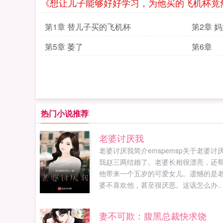
《想让儿子能够好好学习，为他买的飞机杯竟
第1章 替儿子买的飞机杯
第2章 
连通她
第5章 萎了
第6章
热门小说推荐
老婆讨厌我
老婆讨厌我简介emspemsp关于老婆讨
我赵三两结婚了。老婆长相很漂亮，还
他带来一个五岁的可爱女儿。遗憾的是
婆不喜欢他，甚至很厌恶。这该怎么办
发yuwangsheukpo1⒏υip...
妻不可欺：腹黑总裁快求饶