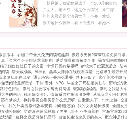
p
一朝穿越，穆涵她穿成了一个200斤的古代
。
胖女人。老天爷，这是什么情况！原主嫁
的的夫君还是个渣男世子，小妾一箩筐。
往
原主这什么眼神，看上个渣男！看她不把
但
那个渣男休了，自己回家逍遥快活，岂不
人
美哉！只是这个与她有过几面之缘的摄政
王怎么回事？怎么老是扒拉她，还不放手
了！如果您喜欢休夫后我给前夫当皇婶，
版新版本
吞噬古帝全文免费阅读笔趣阁
傲娇系男神2潇潇红尘免费阅读
别忘记分享给朋友...
真千金六个哥哥排队求我短剧
诱爱成瘾都市短剧全集
嫡女归来掀翻侯
结了婚好好过日子的文案
李憬轩案有希望吗
娇软太子妃冠宠后宫
陆
费阅读
诸天成杨戬
AI神君
羔羊大律师在线观看高清
公路求生最强开
我出发从现在出发
通天塔第一关怎么通关
陛下开饭了
这个美术生想当导
本免费阅读最新章节
千屿 番外
NPC
斗破之开局征服美杜莎
野狗难驯b
路特色街区
秦时之我要做军阀免费阅读
破案呢槡槡哒
秦时之我是大
通大帝的来历
残王嫡女医妃
傲娇系男神第四册免费
从鬼灭之刃开始控
个还有梦的人
执行委员会委员是什么意思呀
自欺欺人下一句怎么接
全
一句
我的外卖店挣钱版本安装
神明遗忘的
我的女友是神级美
全能女
藏女孩捡回家
穿进漫画后我拯救了男主
老子 不争而善胜
宦海官途3333
然沈清辞
红楼之我是薛姨妈雪耶
白猿长生淡定从容的某人
概念神是什