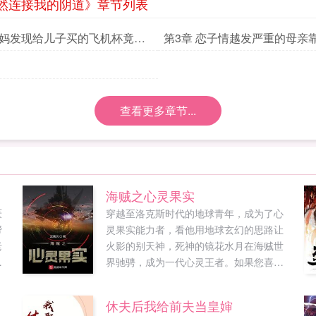
然连接我的阴道》章节列表
妈妈发现给儿子买的飞机杯竟然
第3章 恋子情越发严重的母亲
的阴道
阴道的飞机杯手淫自慰
查看更多章节...
海贼之心灵果实
厌
穿越至洛克斯时代的地球青年，成为了心
帮
灵果实能力者，看他用地球玄幻的思路让
老
火影的别天神，死神的镜花水月在海贼世
首
界驰骋，成为一代心灵王者。如果您喜欢
海贼之心灵果实，别忘记分享给朋友...
休夫后我给前夫当皇婶