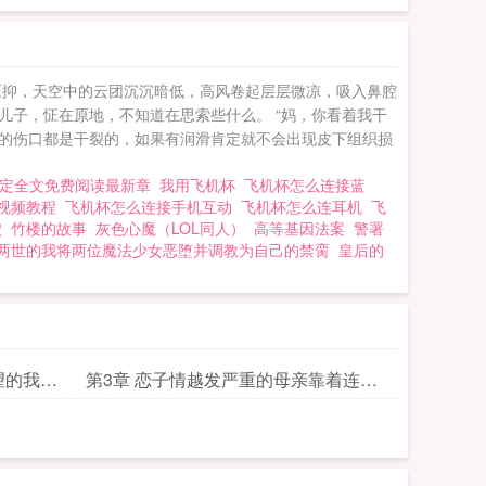
压抑，天空中的云团沉沉暗低，高风卷起层层微凉，吸入鼻腔
子，怔在原地，不知道在思索些什么。 “妈，你看着我干
皮上的伤口都是干裂的，如果有润滑肯定就不会出现皮下组织损
绑定全文免费阅读最新章
我用飞机杯
飞机杯怎么连接蓝
视频教程
飞机杯怎么连接手机互动
飞机杯怎么连耳机
飞
穴
竹楼的故事
灰色心魔（LOL同人）
高等基因法案
警署
两世的我将两位魔法少女恶堕并调教为自己的禁脔
皇后的
望的我趁
第3章 恋子情越发严重的母亲靠着连接
为
阴道的飞机杯手淫自慰