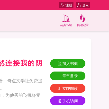
注册
登录
会员书架
阅读记录
然连接我的阴
加入书架
章节目录
所著，奇点文学社免费提
。
立即阅读
手机访问