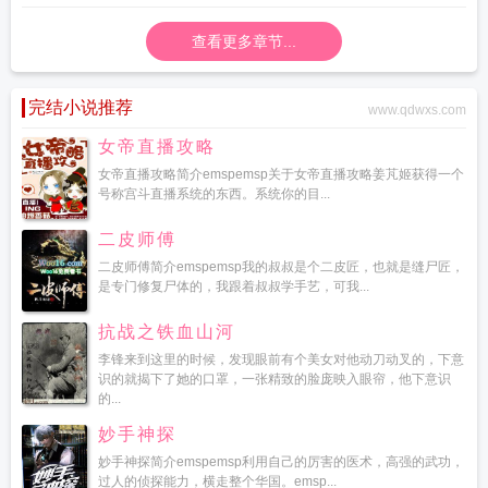
枪训练
查看更多章节...
完结小说推荐
www.qdwxs.com
女帝直播攻略
女帝直播攻略简介emspemsp关于女帝直播攻略姜芃姬获得一个
号称宫斗直播系统的东西。系统你的目...
二皮师傅
二皮师傅简介emspemsp我的叔叔是个二皮匠，也就是缝尸匠，
是专门修复尸体的，我跟着叔叔学手艺，可我...
抗战之铁血山河
李锋来到这里的时候，发现眼前有个美女对他动刀动叉的，下意
识的就揭下了她的口罩，一张精致的脸庞映入眼帘，他下意识
的...
妙手神探
妙手神探简介emspemsp利用自己的厉害的医术，高强的武功，
过人的侦探能力，横走整个华国。emsp...