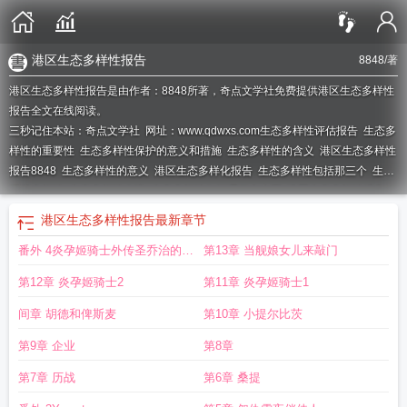
港区生态多样性报告
8848
/著
港区生态多样性报告是由作者：8848所著，奇点文学社免费提供港区生态多样性
报告全文在线阅读。
三秒记住本站：奇点文学社 网址：www.qdwxs.com
生态多样性评估报告
生态多
样性的重要性
生态多样性保护的意义和措施
生态多样性的含义
港区生态多样性
报告8848
生态多样性的意义
港区生态多样化报告
生态多样性包括那三个
生态
环境多样性
生态多样性会议
生态多样性包括哪三个方面
港区生态多样性报告
05
港区多样性报告
生态多样性包括哪些
生态多样性是指
港区生态多样性报告
港区生态多样性报告
最新章节
4
生态多样性指什么
生态多样性含义
生态多样性是什么意思
港区生态多样性报
番外 4炎孕姬骑士外传圣乔治的提
第13章 当舰娘女儿来敲门
告战舰少女
生态多样性大会
国际生态多样性
港区生态多样化
生态多样性一般
包括
生态多样性概念
生态多样化
港区生态多样性报告寂寞书屋
港区生态多样
枪训练
第12章 炎孕姬骑士2
第11章 炎孕姬骑士1
性报告5
生态多样性主题
生态多样性内容
港区生态多样性调查报告
生态多样性
是什么学科类别
间章 胡德和俾斯麦
第10章 小提尔比茨
第9章 企业
第8章
第7章 历战
第6章 桑提