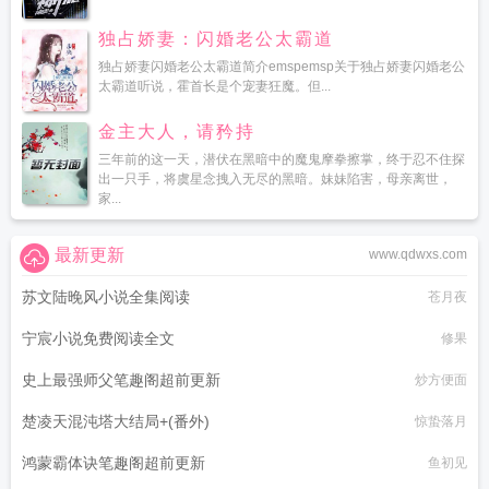
独占娇妻：闪婚老公太霸道
独占娇妻闪婚老公太霸道简介emspemsp关于独占娇妻闪婚老公
太霸道听说，霍首长是个宠妻狂魔。但...
金主大人，请矜持
三年前的这一天，潜伏在黑暗中的魔鬼摩拳擦掌，终于忍不住探
出一只手，将虞星念拽入无尽的黑暗。妹妹陷害，母亲离世，
家...
最新更新
www.qdwxs.com
苏文陆晚风小说全集阅读
苍月夜
宁宸小说免费阅读全文
修果
史上最强师父笔趣阁超前更新
炒方便面
楚凌天混沌塔大结局+(番外)
惊蛰落月
鸿蒙霸体诀笔趣阁超前更新
鱼初见