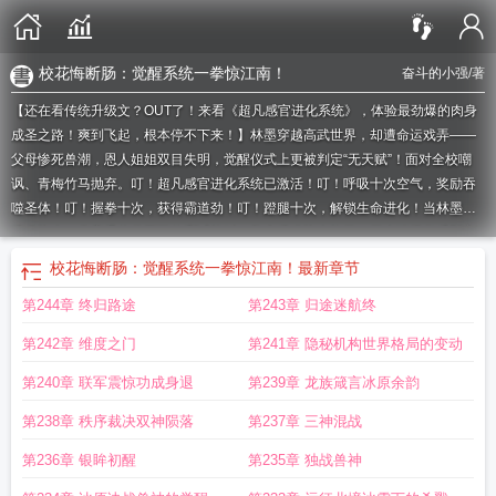
校花悔断肠：觉醒系统一拳惊江南！
奋斗的小强
/著
【还在看传统升级文？OUT了！来看《超凡感官进化系统》，体验最劲爆的肉身
成圣之路！爽到飞起，根本停不下来！】林墨穿越高武世界，却遭命运戏弄——
父母惨死兽潮，恩人姐姐双目失明，觉醒仪式上更被判定“无天赋”！面对全校嘲
讽、青梅竹马抛弃。叮！超凡感官进化系统已激活！叮！呼吸十次空气，奖励吞
噬圣体！叮！握拳十次，获得霸道劲！叮！蹬腿十次，解锁生命进化！当林墨在
武道协会一拳轰爆价值百万的测试机时，整个武道协会炸了！三大顶级俱乐部主
管争相招揽，妖娆主管当众贴耳低语：
校花觉醒天赋后立马与我分手都市武道爽
校花悔断肠：觉醒系统一拳惊江南！
最新章节
文合集
校花觉醒sss凶兽短剧免费观看
校花觉醒读心术
校花觉醒比较系统而我
第244章 终归路途
第243章 归途迷航终
可以看见的进化路线
校花系统文
校花拒绝觉醒系统
校花决赛
校花失忆
校花斩
的意外by
校花觉醒撤回一个拒绝
校花觉醒返现系统秦枫阅读
校花觉醒系统合
第242章 维度之门
第241章 隐秘机构世界格局的变动
集
校花觉醒时间回档
校花选择系统
校花系数
校花系统
第240章 联军震惊功成身退
第239章 龙族箴言冰原余韵
第238章 秩序裁决双神陨落
第237章 三神混战
第236章 银眸初醒
第235章 独战兽神