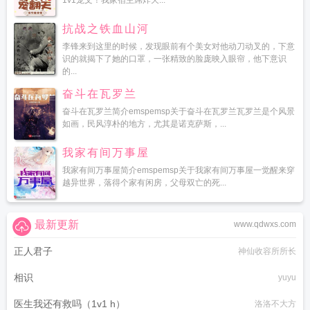
1v1宠文！我家宿主屌炸天...
抗战之铁血山河
李锋来到这里的时候，发现眼前有个美女对他动刀动叉的，下意
识的就揭下了她的口罩，一张精致的脸庞映入眼帘，他下意识
的...
奋斗在瓦罗兰
奋斗在瓦罗兰简介emspemsp关于奋斗在瓦罗兰瓦罗兰是个风景
如画，民风淳朴的地方，尤其是诺克萨斯，...
我家有间万事屋
我家有间万事屋简介emspemsp关于我家有间万事屋一觉醒来穿
越异世界，落得个家有闲房，父母双亡的死...
最新更新
www.qdwxs.com
正人君子
神仙收容所所长
相识
yuyu
医生我还有救吗（1v1 h）
洛洛不大方