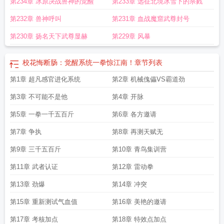
第234章 冰原决战兽神的觉醒
第233章 远征北境冰雪下的杀戮
第232章 兽神呼叫
第231章 血战魔窟武尊封号
第230章 扬名天下武尊显赫
第229章 风暴
校花悔断肠：觉醒系统一拳惊江南！
章节列表
第1章 超凡感官进化系统
第2章 机械傀儡VS霸道劲
第3章 不可能不是他
第4章 开脉
第5章 一拳一千五百斤
第6章 各方邀请
第7章 争执
第8章 再测天赋无
第9章 三千五百斤
第10章 青鸟集训营
第11章 武者认证
第12章 雷动拳
第13章 劲爆
第14章 冲突
第15章 重新测试气血值
第16章 美艳的邀请
第17章 考核加点
第18章 特效点加点