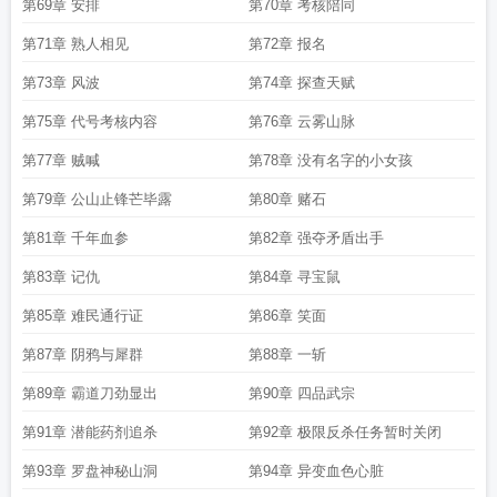
第69章 安排
第70章 考核陪同
第71章 熟人相见
第72章 报名
第73章 风波
第74章 探查天赋
第75章 代号考核内容
第76章 云雾山脉
第77章 贼喊
第78章 没有名字的小女孩
第79章 公山止锋芒毕露
第80章 赌石
第81章 千年血参
第82章 强夺矛盾出手
第83章 记仇
第84章 寻宝鼠
第85章 难民通行证
第86章 笑面
第87章 阴鸦与犀群
第88章 一斩
第89章 霸道刀劲显出
第90章 四品武宗
第91章 潜能药剂追杀
第92章 极限反杀任务暂时关闭
第93章 罗盘神秘山洞
第94章 异变血色心脏