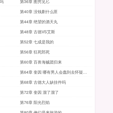
吗
第36章 图穷见匕
第40章 没钱剿什么匪
第44章 绝望的酒天丸
第48章 古德VS艾斯
第52章 七成是我的
第56章 狂死郎死
第60章 百兽海贼团归来
第64章 奎因 哪有男人会蠢到去怀疑心
爱的女人
第68章 古德大人缺挂件吗
第72章 奎因 溜了溜了
第76章 阳光烈焰
第80章 俺们是来旅游的