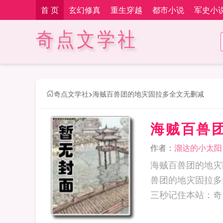
首 页
玄幻修真
重生穿越
都市小说
军史小
奇点文学社
奇点文学社
>
海贼百兽团的地灾固拉多全文无删减
海贼百兽
作者：
溜达的小太阳
海贼百兽团的地灾
兽团的地灾固拉多