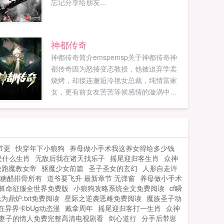
忘记分享给朋友...
神都传奇
神都传奇简介emspemsp关于神都传奇神
都传奇因为怒揍变态教授，他被迫弃学卖
烧烤，却接连邂逅冷艳女总裁，纯情富家
女，更有前女友苦苦等候感情的漩涡中，
他该何去何从？追更
juseshuwuccwoo18vip...
节更
快穿年下小狼狗
养母做小手术我这养女得给多少钱
是什么生肖
无敌后我在诸天找乐子
摇尾迎归客生肖
众神
快跑魔教女帝
驱魔少女前篇
圣子圣女的玄幻
人形自走许
糖醋排骨所有
道爷要飞升 最新章节 无弹窗
养母做小手术
算命征服全世界免费版
小狼狗攻略系统全文免费阅读
cf瞬
为鼎炉.txt免费阅读
星际之逆袭恶雌免费阅读
魔族圣子动
在异界卡bUg动态漫
戴拿周年
摇尾迎归客打一生肖
众神
妻子的情人免费完整高清电视剧看
剑心道行
分手后带崽