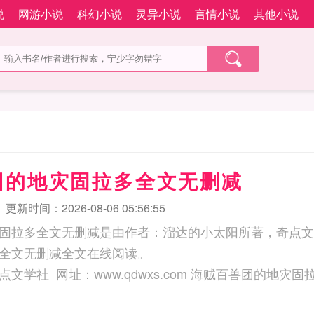
说
网游小说
科幻小说
灵异小说
言情小说
其他小说
团的地灾固拉多全文无删减
更新时间：2026-08-06 05:56:55
固拉多全文无删减是由作者：溜达的小太阳所著，奇点文
全文无删减全文在线阅读。
三秒记住本站：奇点文学社 网址：www.qdwxs.co