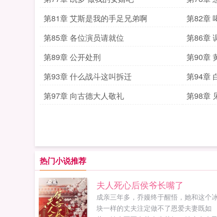
第81章 艾斯是我的手足兄弟啊
第82章
第85章 各位演员请就位
第86章
第89章 公开处刑
第90章
第93章 什么战斗这叫拆迁
第94章
第97章 向古德大人敬礼
第98章
热门小说推荐
夫人死心后侯爷长嘴了
成亲三年多，乔嫚终于醒悟，她和这个
块一样的丈夫注定做不了恩爱夫妻既如