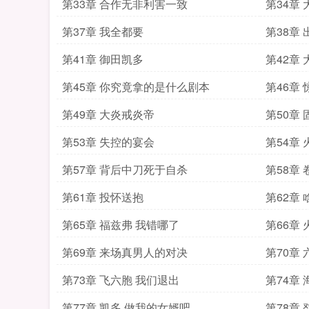
第33章 合作无非利害一致
第34章
第37章 我全都要
第38章
第41章 御田凯多
第42章
第45章 你究竟拿的是什么剧本
第46章
第49章 大炎戒炎帝
第50章
第53章 失控的宴会
第54章 
第57章 背后中刀死于自杀
第58章
第61章 投怀送抱
第62章
第65章 福兹弗 我错哪了
第66章
第69章 来场真男人的对决
第70章
第73章 飞六胞 我们退出
第74章
第77章 凯多 做我的女婿吧
第78章