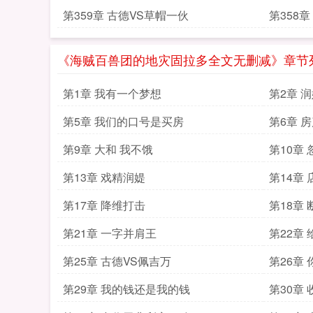
第359章 古德VS草帽一伙
第358
《海贼百兽团的地灾固拉多全文无删减》章节
第1章 我有一个梦想
第2章 
第5章 我们的口号是买房
第6章 
第9章 大和 我不饿
第10章
第13章 戏精润媞
第14章
第17章 降维打击
第18章
第21章 一字并肩王
第22章
第25章 古德VS佩吉万
第26章
第29章 我的钱还是我的钱
第30章