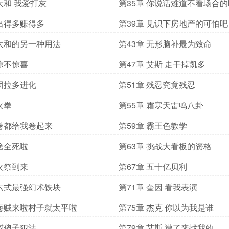
 大和 我爱打灰
第35章 你说话难道不看场合的
 出得多赚得多
第39章 见识下房地产的可怕吧
 大和的另一种用法
第43章 无形脑补最为致命
 惊不惊喜
第47章 艾斯 走干掉凯多
 固拉多进化
第51章 残忍究竟残忍
火拳
第55章 霜寒天雷鸣八卦
 卷都给我卷起来
第59章 霸王色教学
 啥全死啦
第63章 挑战大看板的资格
 火祭到来
第67章 五十亿贝利
 六式最强幻术铁块
第71章 奎因 看我表演
 海贼来啦村子就太平啦
第75章 杰克 你以为我是谁
 怼傻子犯法
第79章 艾斯 遭了来找我的