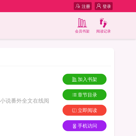
注册
登录
会员书架
阅读记录
加入书架
章节目录
小说番外全文在线阅
立即阅读
手机访问