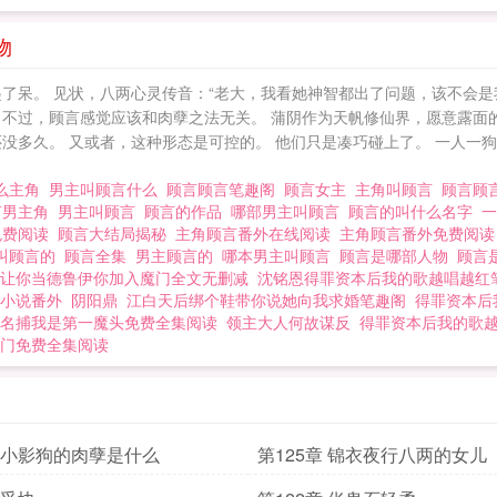
物
了呆。 见状，八两心灵传音：“老大，我看她神智都出了问题，该不会是
。 不过，顾言感觉应该和肉孽之法无关。 蒲阴作为天帆修仙界，愿意露
没多久。 又或者，这种形态是可控的。 他们只是凑巧碰上了。 一人一
么主角
男主叫顾言什么
顾言顾言笔趣阁
顾言女主
主角叫顾言
顾言顾
言男主角
男主叫顾言
顾言的作品
哪部男主叫顾言
顾言的叫什么名字
免费阅读
顾言大结局揭秘
主角顾言番外在线阅读
主角顾言番外免费阅
叫顾言的
顾言全集
男主顾言的
哪本男主叫顾言
顾言是哪部人物
顾言
让你当德鲁伊你加入魔门全文无删减
沈铭恩得罪资本后我的歌越唱越红
小说番外
阴阳鼎
江白天后绑个鞋带你说她向我求婚笔趣阁
得罪资本后
名捕我是第一魔头免费全集阅读
领主大人何故谋反
得罪资本后我的歌
门免费全集阅读
章 小影狗的肉孽是什么
第125章 锦衣夜行八两的女儿