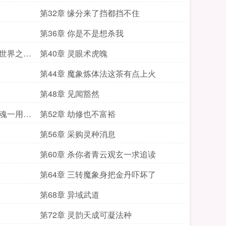
了
第32章 缘分来了挡都挡不住
第36章 你是不是想杀我
赋世界之主
第40章 灵眼术虎魄
第44章 魔象炼体法这茶有点上火
第48章 见闻豁然
神魂一用共
第52章 劫修也不富裕
第56章 采购灵种消息
第60章 杀你者青云观玄一求追读
第64章 三转魔象身把金丹吓坏了
第68章 异域武道
第72章 灵韵天成可凝法种