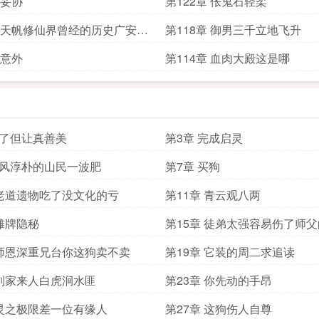
 妥协
第122章 伥鬼石轻柔
章 天帆修仙界曾经的历史广安府
第118章 御男三千立地飞升
 意外
第114章 血肉大殿这是哪
开了但让真善美
第3章 完成启灵
民风淳朴的山民一波肥
第7章 买狗
 老道遗物吃了没文化的亏
第11章 青云观八两
 摊牌隐秘
第15章 徒弟太强容易伤了师
感谢夜之輝煌书友的盟主
 师恩深重兄台你这狗卖不卖
第19章 它装的周二求追读
 刘家来人白虎涧水匪
第23章 你先动的手昂
 灵之极限差一位有缘人
第27章 这狗伤人自尊