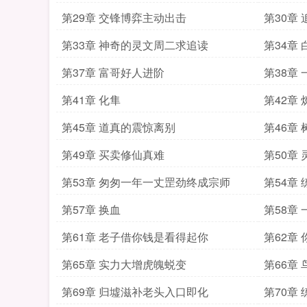
第29章 交锋博弈主动出击
第30章 
第33章 神奇的灵文周二求追读
第34章
第37章 富哥好人进阶
第38章
第41章 化隼
第42章
挚爱亲
第45章 道真的震惊离别
第46章
第49章 买卖修仙真难
第50章
第53章 匆匆一年一丈罡劲终成宗师
第54章
第57章 换血
第58章
第61章 老子借你钱是看得起你
第62章
第65章 实力大增虎魄蜕变
第66章
第69章 归墟滋补老头入口即化
第70章