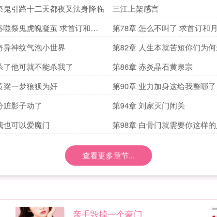
 祭鬼引路十二天都夜叉法身降临
三江上架感言
 吞噬祭鬼虎魄凝茧 求首订和月
第78章 怎么不叫了 求首订和
 奇异神纹气泡小世界
第82章 人生本就苦短你们为
径
 杀了他可就不能杀我了
第86章 赤炎晶石黄泉宗
 黄粱一梦狼狈为奸
第90章 业力加身这给我整哪了
 分赃影子动了
第94章 刘家灭门闭关
 我也可以爱魔门
第98章 白骨门就需要你这样
查看更多章节...
亲手毁掉一个豪门