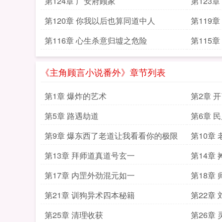
第124章 广安府顾家
第123章
第120章 你我以后也算同道中人
第119
顾家
第116章 心生杀意归墟之危险
第115章
《主角顾言小说番外》章节列表
第1章 爆炸的艺术
第2章 
第5章 路遇劫道
第6章 
第9章 爆东西了老道让我看看你的极限
第10章
第13章 拜师道真道号玄一
第14章
第17章 内罡外劲混元如一
第18章
第21章 训狗异术四本秘籍
第22章
第25章 清理收获
第26章