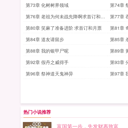
第73章 化树树界领域
第74章
第76章 老祖为何未战先降啊求首订和月
第77章
票
票
第80章 笑麻了准备进阶 求首订和月票
第81章
第84章 道友请留步
第85章
第88章 我的银甲尸呢
第89章
第92章 假丹之威得手
第93章
第96章 祭神道天鬼神异
第97章
热门小说推荐
富国第一步，先发财再致富