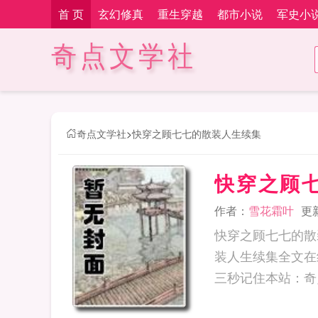
首 页
玄幻修真
重生穿越
都市小说
军史小
奇点文学社
奇点文学社
>
快穿之顾七七的散装人生续集
快穿之顾
作者：
雪花霜叶
更新
快穿之顾七七的散
装人生续集全文在