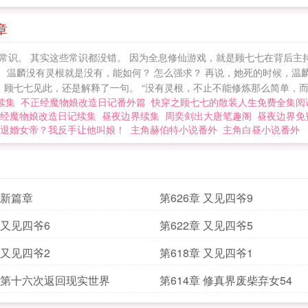
章
识。 其实这些常识都没错。 因为全息修仙游戏，就是顾七七在背后主持
。 温麟没有灵根就是没有，能如何？ 怎么强求？ 再说，她死的时候，温
 顾七七见此，还是解释了一句。 “没有灵根，不止不能修炼那么简单，而
续集
不正经魔物娘改造日记番外篇
快穿之顾七七的散装人生免费全集阅
经魔物娘改造日记续集
昼夜边界续集
周奕剑出大唐笔趣阁
昼夜边界免
退婚女帝？我反手让他叫娘！
主角赫伯特小说番外
主角白昼小说番外
 新篇章
第626章 又见四爷9
 又见四爷6
第622章 又见四爷5
 又见四爷2
第618章 又见四爷1
章 第十六次返回现实世界
第614章 修真界废柴弃女54