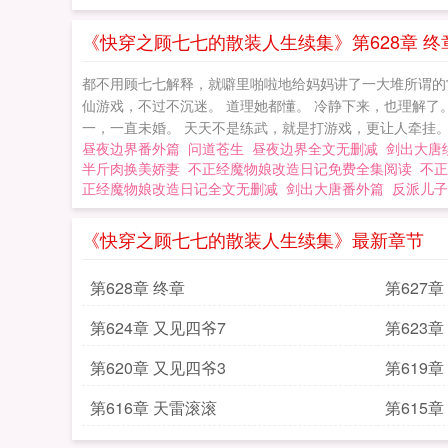
《快穿之顾七七的散装人生续集》第628章 终
都不用顾七七解释，就噼里啪啦地给妈妈讲了一大堆所谓的常
仙游戏，不过不沉迷。 道理她都懂。 冷静下来，也理解了
一，一直未婚。 天天不是练武，就是打游戏，更让人牵挂。
昼夜边界番外篇
问道苍生
昼夜边界全文无删减
剑出大唐
半斤肉换美娇妻
不正经魔物娘改造日记免费全集阅读
不正
正经魔物娘改造日记全文无删减
剑出大唐番外篇
反派儿子
《快穿之顾七七的散装人生续集》最新章节
第628章 终章
第627章
第624章 又见四爷7
第623章
第620章 又见四爷3
第619章
第616章 天雷滚滚
第615