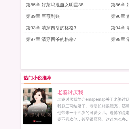
第85章 好莱坞混血女明星38
第86章
第89章 巨额到账
第90章
第93章 清穿四爷的格格3
第94章
第97章 清穿四爷的格格7
第98章
热门小说推荐
老婆讨厌我
老婆讨厌我简介emspemsp关于老婆讨
我赵三两结婚了。老婆长相很漂亮，还
他带来一个五岁的可爱女儿。遗憾的是
婆不喜欢他，甚至很厌恶。这该怎么办
发yuwangsheukpo1⒏υip...