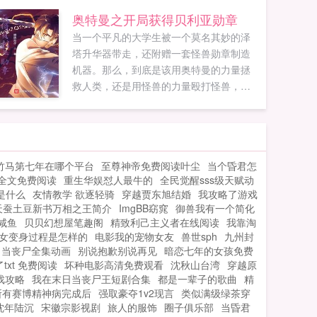
的机会，那我定要报仇雪恨，恣意...
奥特曼之开局获得贝利亚勋章
当一个平凡的大学生被一个莫名其妙的泽
塔升华器带走，还附赠一套怪兽勋章制造
机器。那么，到底是该用奥特曼的力量拯
救人类，还是用怪兽的力量殴打怪兽，楚
末看着自己手里的泽塔升华器和一大把怪
兽勋章，陷入了沉思中PS本书无女主，无
女主，无女主，重要的事情说三遍！群号
1135436319如果您喜欢奥特曼之开局获得
竹马第七年在哪个平台
至尊神帝免费阅读叶尘
当个昏君怎
贝利亚勋章，别忘记分享给朋友...
全文免费阅读
重生华娱怼人最牛的
全民觉醒sss级天赋动
是什么
友情教学 欲逐轻骑
穿越贾东旭结婚
我攻略了游戏
天蚕土豆新书万相之王简介
ImgBB窈窕
御兽我有一个简化
咸鱼
贝贝幻想屋笔趣阁
精致利己主义者在线阅读
我靠淘
女变身过程是怎样的
电影我的宠物女友
兽世sph
九州封
日当丧尸全集动画
别说抱歉别说再见
暗恋七年的女孩免费
xt 免费阅读
坏种电影高清免费观看
沈秋山台湾
穿越原
戏攻略
我在末日当丧尸王短剧合集
都是一辈子的歌曲
精
所有赛博精神病完成后
强取豪夺1v2现言
类似满级绿茶穿
沈年陆沉
宋徽宗影视剧
旅人的服饰
圈子俱乐部
当昏君