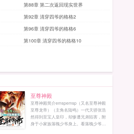
第88章 第二次返回现实世界
第92章 清穿四爷的格格2
第96章 清穿四爷的格格6
第100章 清穿四爷的格格10
至尊神殿
至尊神殿简介emspemsp（又名至尊神殿
至尊龙帝）（主角名陆鸣）一代天骄张浩
然得到至宝人皇印，却惨遭兄弟陷害，附
身于小家族落魄少爷身上。看落魄少爷手
握至宝，如何崛起！既然上天给了我重活