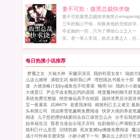
妻不可欺：腹黑总裁快求饶
妻不可欺腹黑总裁快求饶简介emspems
三年的痴心守候，却换来他的无情掠夺
夺走她的一切，只为了博他心上之人一
笑。老一辈人常说，执念太重之人，往
连死了都不得安宁。舒灵一开始不信，
当她投湖自尽却化身成地缚灵束缚在那
身边之后，她终于...
每日热搜小说推荐
梦魇之女
大袖大神
宋徽宗演员
我的邻居女友1
陆皓方
么这么难呀
满朝文武 偷听我心声
理想国丛书最火十部
漫
大佬攻略计划by咸鱼也不吃香菜
晚明 txt
我的小小新
大佬晋江
尹志平改名甄志丙的原因
维度魔神的聊天群无
系统免费完整版
绝世修仙高手在校园
踹掉渣男后冷面首
宝一夜暴富
武神679
老婆我来啦
精致利己主义者文 最
头有限公司
强迫降雪笔趣阁免费阅读
快穿大佬的养老笔
阅读
儿子想把攒的钱要回去自己保管怎么办
分手后我把
始幸福生活
昏君当道会出现天灾吗
短剧偷听心声满朝文
致利己什么意思
旧情扰婚
死灰复燃by拂微免费阅读
魔
成小可怜林非鹿宋惊
小娇小娇下一句
飘在云上的日子作文