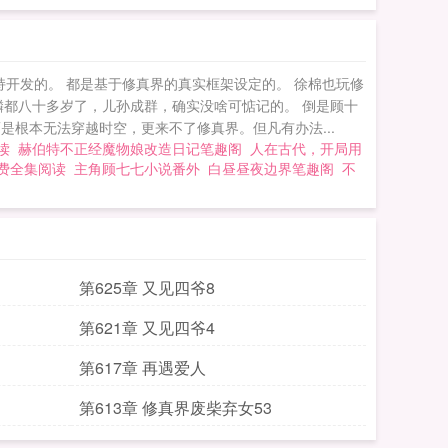
开发的。 都是基于修真界的真实框架设定的。 徐棉也玩修
麟都八十多岁了，儿孙成群，确实没啥可惦记的。 倒是顾十
是根本无法穿越时空，更来不了修真界。但凡有办法...
读
赫伯特不正经魔物娘改造日记笔趣阁
人在古代，开局用
费全集阅读
主角顾七七小说番外
白昼昼夜边界笔趣阁
不
第625章 又见四爷8
第621章 又见四爷4
第617章 再遇爱人
第613章 修真界废柴弃女53