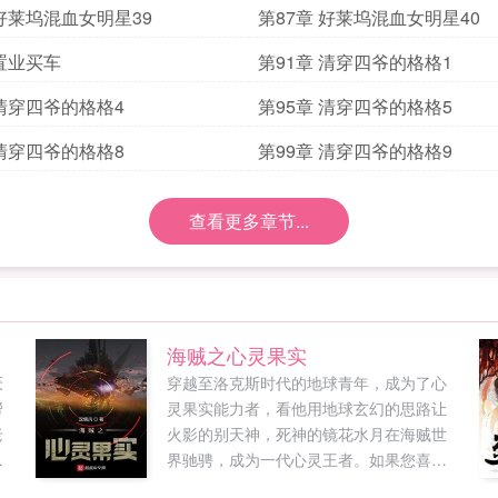
 好莱坞混血女明星39
第87章 好莱坞混血女明星40
 置业买车
第91章 清穿四爷的格格1
 清穿四爷的格格4
第95章 清穿四爷的格格5
 清穿四爷的格格8
第99章 清穿四爷的格格9
查看更多章节...
海贼之心灵果实
厌
穿越至洛克斯时代的地球青年，成为了心
帮
灵果实能力者，看他用地球玄幻的思路让
老
火影的别天神，死神的镜花水月在海贼世
首
界驰骋，成为一代心灵王者。如果您喜欢
海贼之心灵果实，别忘记分享给朋友...