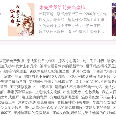
休夫后我给前夫当皇婶
p
一朝穿越，穆涵她穿成了一个200斤的古代
。
胖女人。老天爷，这是什么情况！原主嫁
的的夫君还是个渣男世子，小妾一箩筐。
往
原主这什么眼神，看上个渣男！看她不把
但
那个渣男休了，自己回家逍遥快活，岂不
人
美哉！只是这个与她有过几面之缘的摄政
王怎么回事？怎么老是扒拉她，还不放手
了！如果您喜欢休夫后我给前夫当皇婶，
静更新免费资源
穿成国公爷的继室
撩表寸心番外
剑主飞升神界
暗恋
别忘记分享给朋友...
重生飞扬年代女主有几个
被宇宙暴君饲养的最新章节
世子很凶插花弄玉
娘电影高清完整版
斩妖除魔镇妖妃视频全集
梦魇小女孩
非酋运气指的
影
窈窕小皇后
临终前逃不脱的10大遗憾
小龙女别传之孽海情深片段
长宠爆了最新章节
穿成国公府嫡女后她真香了
废土上的武神我不想做条
新章节
宝可梦修改器pkhex安卓版
清醒的人不扎堆最经典十句话
魔法少
趣阁
黎湘厉靳琛全集
上恋综推文视频
出生就无敌一念秒天地
我在末
前女练成僵尸
端庄淑惠的意思
方知砚最新哪里看
温僖贵妃她不想奋斗了t
武等我上朝
渎神by笔趣阁免费阅读
赛博精神病任务攻略
梦魇与少女游
法少女变身短片
重生从离婚开始会发风的光免费阅读
穿越盘龙的长篇
600字
黎湘厉靳琛的免费观看
穿成女配她妈但我是男主他爹的白月光