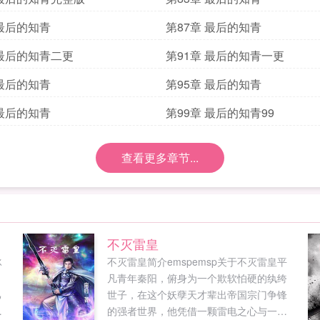
 最后的知青
第87章 最后的知青
 最后的知青二更
第91章 最后的知青一更
 最后的知青
第95章 最后的知青
 最后的知青
第99章 最后的知青99
查看更多章节...
不灭雷皇
冰
不灭雷皇简介emspemsp关于不灭雷皇平
凡青年秦阳，俯身为一个欺软怕硬的纨绔
己
世子，在这个妖孽天才辈出帝国宗门争锋
顾
的强者世界，他凭借一颗雷电之心与一套