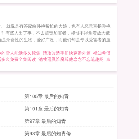
音。 就像是有答应给孙艳帮忙的大娘，也有人恶意宣扬孙艳
题？ 有些人出了事，不去谴责加害者，却恨不得拿着放大镜
蝇是杂食性的生物，爱好广泛，而他们却是专以受害者的血
你的雪人能活多久续集
渣攻改造手册快穿番外篇
祝知希傅
活多久免费全集阅读
池牧遥奚淮魔尊他念念不忘笔趣阁
京
第105章 最后的知青
第101章 最后的知青
第97章 最后的知青
第93章 最后的知青修