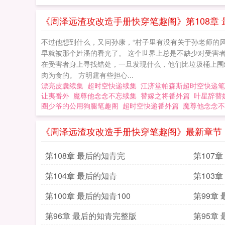
《周泽远渣攻改造手册快穿笔趣阁》第108章
不过他想到什么，又问孙康，“村子里有没有关于孙老师的风
早就被那个姓潘的看光了。 这个世界上总是不缺少对受害者
在受害者身上寻找错处，一旦发现什么，他们比垃圾桶上围
肉为食的。 方明霆有些担心...
漂亮皮囊续集
超时空快递续集
江济堂帕森斯超时空快递笔
让夷番外
魔尊他念念不忘续集
替嫁之将番外篇
叶星辞替
圈少爷的公用狗腿笔趣阁
超时空快递番外篇
魔尊他念念不
《周泽远渣攻改造手册快穿笔趣阁》最新章节
第108章 最后的知青完
第107
第104章 最后的知青
第103章
第100章 最后的知青100
第99章
第96章 最后的知青完整版
第95章