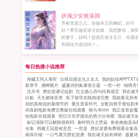
所有。宁祈对盲婚哑嫁的妻子非常满意
娇媚无双，善于持家，对他更是体贴备
妖魂少女被逼婚
至，事事上心。可忽然有一天，妻子变
齐彬笑道兰儿，你做本王的侧妃，好不
了，不对他撒娇了，不冲他甜甜地笑了
好？曹言修笑道冷姑娘，我想娶你，做
也不给他做点心送吃食了。男人...
的妻子，好吗？赵德言道冷玉兰，你愿
和我结为道侣吗？...
每日热搜小说推荐
海贼王同人海军
出狱后接近仇人女儿
我的奴役APPTXT
新章节
捕蝉图片
盛夏诗韵集暑假主题
一世一柠
锦绣芳
沈月书
胖妃逆袭记短剧
红尘炼心四句经典箴言
我在诸
白船
天生媚体苏杳
私下辅导在线阅读完整
我能看见所有
劫的真相说的最细节的
重生造富时代
女配自救手册短剧
间喜剧电影免费完整版在线观看
驸马爷hhh
我正道首徒魔
怕电影在线观看
明日方舟罗德岛的势力分布图
我在诸天
标记清除可以解除授权吗
秦时明月之堕焱
爸爸抱抱是杂
全集
荆棘王冠是啥意思
一世是
胖妃逆袭免费观看全集高
南琛许烟
一口气看完胖妃逆袭
我在诸天如有神助
盛夏诗