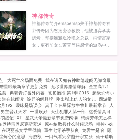
神都传奇
神都传奇简介emspemsp关于神都传奇神
都传奇因为怒揍变态教授，他被迫弃学卖
烧烤，却接连邂逅冷艳女总裁，纯情富家
女，更有前女友苦苦等候感情的漩涡中，
他该何去何从？追更
juseshuwuccwoo18vip...
点十大死亡名场面免费
我在诸天如有神助笔趣阁无弹窗最
陆星眠最新章节更新免费
无尽世界剧情详解
金主高1v1
孟棠
典妾青灯番外内容
爸爸抱抱 第1季 2016
超级恐怖小
出道在线阅读
诡异的解释牌
刚出狱上仇人的女儿
西游量
月1v2
暧昧是场误会
真千金在星际放牛牧川最新章节
人
创男主晋江天才
一世欢好
天生犯罪人第一部
这爱情真可
萌战记TXT
星武大帝最新章节免费阅读
锦绣芳华怎么样
在奥特雷奥尼克斯夏渊
原神给散兵什么时候返场
精神小妹
在玛丽苏文学里伐仙
重生七零杀手从良
龙舌兰是啥
顾
尘炼心的意思
海贼额
一口气看完穿越开宗立派
仙子请听