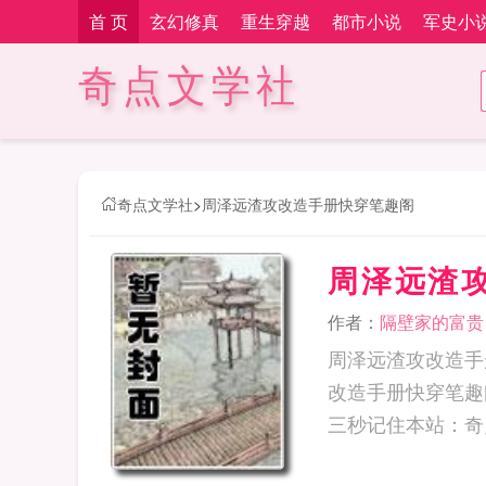
首 页
玄幻修真
重生穿越
都市小说
军史小
奇点文学社
奇点文学社
>
周泽远渣攻改造手册快穿笔趣阁
周泽远渣
作者：
隔壁家的富贵
周泽远渣攻改造手
改造手册快穿笔趣