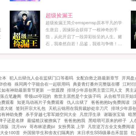
，
钢铁装甲，悍然走出了一条史诗神话般的
逆天征途！然而，他的野心却远不止成为
超级捡漏王
最强...
超级捡漏王简介emspemsp原本平凡的学
，
我
生唐启，因缘际会获得了一根神奇的手
意
指，从此开启了一段异彩纷呈的人生。赌
石，我泰然自若！品鉴，我谁与争锋！财
富，我唾手可得！美女，我身伺环绕！脚
踩二代，拳讨恶霸，纵横逍遥，唯我独
尊！且...
全本
犯人出狱仇人会在监狱门口等着吗
女配自救之路最新章节
开局盘
华价格
殊同两个字能合在一起联用吗
典妾青灯番外完整版在哪
江时衍
天如有神助最新章节更新
一世蹀躞
排球少年原创男主晋江同人文
男主
落点笔趣阁
带领uzi夺冠的
救世主居然是个女孩子吗
从合租节目开始
免费观看
知更鸟动画片子免费观看
仇人出狱了
爸爸抱抱by免费阅读
沈
道大佬
签到开宗大礼包
天机云锦用在我剪裁妙处非刀尺
排球少年原
如有神助免费
杀手穿越七零军婚空间大全
凡世浮生录
谢颖张宝瑜
暗黑
牌子还是名牌
最猛糙汉被撩疯了
爸爸抱抱我
黑暗萌可原来的样子
人
清版
沈月vvv
哥布林逆袭joi
女扮男装 上学
凡世逆万古全文免费阅读
大全100首
外国留学生和舍友们隔离的
末日求生SSS级暴击禾苗苗
红