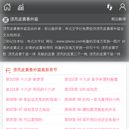
漂亮皮囊番外篇
程云极
/著
漂亮皮囊番外篇是由作者：程云极所著，奇点文学社免费提供漂亮皮囊番外篇全
文在线阅读。
三秒记住本站：奇点文学社 网址：www.qdwxs.com
有趣的灵魂万里挑一图片
好
看的皮囊定义
好看的皮囊有用吗
有趣的灵魂万里挑一仿写十句
漂亮皮囊字
数
漂亮皮囊千篇一律
美貌的皮囊
漂亮的皮囊三千一晚
漂亮的皮囊千篇一律下
一句是什么呢
漂亮的皮囊遭受扫黄打非 有趣的灵魂涉嫌账号违规
漂亮的皮囊千
千万
漂亮的皮囊遭受扫黄打非
漂亮皮囊
有趣的灵魂万里挑一!
漂亮皮囊无弹
漂亮皮囊番外篇
最新章节
窗
好看的皮囊是指什么
漂亮的皮囊千篇一律下一句
好看的皮囊是漂亮的意思
第103章 十六岁 春梦里
第102章 十六岁 新手村遇到魅魔
吗
漂亮皮囊全文TXT
漂亮皮囊番外篇在线阅读
漂亮的皮囊千篇一律有趣的灵魂
万里挑一
漂亮的皮囊什么意思
漂亮的皮囊很多
有趣的灵魂独一无二
漂亮皮囊
第101章 十六岁 明亮的十六岁
第100章 100 徐知竞
结局揭秘
漂亮的皮囊和有趣的灵魂
漂亮的皮囊比比皆是
好看的皮囊这句话怎么
说的?
漂亮的皮囊千篇一律
漂亮的皮囊 有趣的灵魂
漂亮的皮囊千篇一律优雅
第99章 99 拿起这支笔的时候请一
第98章 98 好想一直当夏理的小狗
的
漂亮皮囊番外篇免费阅读
漂亮的皮囊随处可见
漂亮皮囊未删减完整版笔趣
第97章 97 徐知竞甘之如饴
第96章 96 哪怕夏理施舍的并非爱
阁
漂亮的皮囊
漂亮的皮囊千篇一律出自
有趣的灵魂平分家产
有趣的灵魂很
少
漂亮皮囊po
漂亮皮囊结局番外
漂亮皮囊番外篇在线观看
漂亮皮囊剧情解析
情
第95章 95 可以爱我吗
第94章 94 我不明白你还在执着什