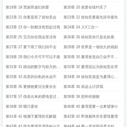
第19章 19 荒诞而虚幻的爱
第20章 20 老婆在纽约丢了
第21章 21 你要是死了徐知竞会
第22章 22 徐知竞要最先掠夺最先
第23章 23 你一刻都没有想起过我
第24章 24 入V三合一
第25章 25 宝贝你在我这里没有
第26章 26 徐知竞你只是在执着
第27章 27 要下雨了我们回不去
第28章 28 世界是一场恒久的戏剧
第29章 29 我们今天可不可以不接
第30章 30 夏理发觉自己似乎不会
爱
第31章 31 跳动的数字与前方的符
第32章 32 夏理还以为徐知竞在哭
号
第33章 33 高贵的自私的永远不
第34章 34 徐知竞就是为夏理心动
不
第35章 35 要拥抱要沉沦要永生
第36章 36 就这么讨厌我
第37章 37 伪造出来的爱情是过分
第38章 38 想和你接吻
甜
第39章 39 嗯只爱你
第40章 40 夏理需要一点希望渺小
第41章 41 独属于夏理的无解题
第42章 42 即便最终并非爱情夏理
第43章 43 因为夏理是漂亮的小王
第44章 44 要一直对我温柔才好