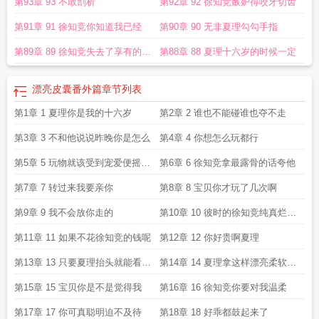
第93章 93 不敢剖析
第92章 92 徐知竞嫉妒得咬牙切齿
第91章 91 徐知竞你知道我已经
第90章 90 无非夏理勾勾手指
第89章 89 徐知竞失去了享有的资
第88章 88 夏理十六岁的时候一定
格
漂亮皮囊番外篇
章节列表
第1章 1 夏理你是我的十六岁
第2章 2 谁也不能碰谁也夺不走
第3章 3 不和他说说昨晚你是怎么
第4章 4 你想怎么玩都行
第5章 5 玩物就该受到宠爱便摇尾
第6章 6 徐知竞拿最露骨的话夸他
巴
第7章 7 转过来我要亲你
第8章 8 宝贝你才玩了几次啊
第9章 9 我不会放你走的
第10章 10 彼时的徐知竞纯真烂漫
地
第11章 11 如果不花徐知竞的钱呢
第12章 12 你好贵啊夏理
第13章 13 只要夏理抬头就能看清
第14章 14 夏理拿这样漂亮柔软的
自
嘴
第15章 15 宝贝你是不是觉得我
第16章 16 徐知竞你要对我温柔
第17章 17 你可真聪明迫不及待
第18章 18 好乖都鼓起来了