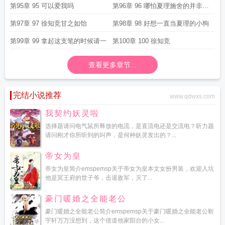
第95章 95 可以爱我吗
第96章 96 哪怕夏理施舍的并非爱
情
第97章 97 徐知竞甘之如饴
第98章 98 好想一直当夏理的小狗
第99章 99 拿起这支笔的时候请一
第100章 100 徐知竞
查看更多章节...
完结小说推荐
www.qdwxs.com
我契约妖灵啦
选择题请问电气鼠所释放的电流，是直流电还是交流电？听力题
请问刚才你所听到的叫声，是何种妖灵发出的？...
帝女为皇
帝女为皇简介emspemsp关于帝女为皇本文女扮男装，欢迎入坑
他是冥王府的世子爷，击退敌军，灭了...
豪门暖婚之全能老公
豪门暖婚之全能老公简介emspemsp关于豪门暖婚之全能老公靳
宇轩万万没想到，这个借道他家阳台的小女...