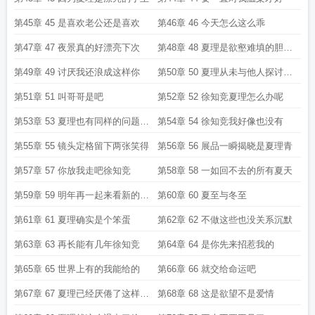
第45章 45 是喜欢老公还是喜欢
第46章 46 今天怎么这么乖
第47章 47 夜景真的好漂亮下次
第48章 48 夏理是欲壑难填的胆小
鬼
第49章 49 讨厌我还浪成这样你
第50章 50 夏理从未与他人探讨过
爱
第51章 51 叫哥哥是吧
第52章 52 徐知竞夏理怎么办呢
第53章 53 夏理也有同样的问题想
第54章 54 徐知竞我好像也没有
问
第55章 55 镜头定格留下两张笑得
第56章 56 展品一瞬揭晓是夏理青
第57章 57 你放我走吧徐知竞
第58章 58 一如回不去的所有夏天
第59章 59 明年再一起来看新的圣
第60章 60 夏至与冬至
诞
第61章 61 夏理确实是个笨蛋
第62章 62 不做这些也没关系沉默
第63章 63 再长能有几年徐知竞
第64章 64 是你先来招惹我的
第65章 65 世界上有的我能给的
第66章 66 就交给命运吧
第67章 67 夏理已经厌倦了这样的
第68章 68 这是欲望不是爱情