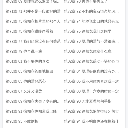
游
第69章 69 夏理就这么退出了徐知
第70章 70 再也不要再见了
竞
第71章 71 那并不是一段很好的爱
第72章 72 不朽的宝石恒久地闪烁
在
第73章 73 徐知竞相片里的那个人
第74章 74 能够说出口的就只有无
第75章 75 徐知竞眼睁睁看着
第76章 76 徐知竞我们之间早
第77章 77 我们已经没有任何关系
第78章 78 夏理的爱与不爱都表现
得
第79章 79 你再说一遍
第80章 80 徐知竞你发什么疯
第81章 81 我不要你的喜欢
第82章 82 徐知竞躁动不堪的心与
第83章 83 徐知竞苍白地挽回
第84章 84 夏理好像真的没有办法
再
第85章 85 你的爱好恶心
第86章 86 我不用你再喜欢我一次
第87章 87 又冷又温柔
第88章 88 夏理十六岁的时候一定
第89章 89 徐知竞失去了享有的资
第90章 90 无非夏理勾勾手指
格
第91章 91 徐知竞你知道我已经
第92章 92 徐知竞嫉妒得咬牙切齿
第93章 93 不敢剖析
第94章 94 我不明白你还在执着什