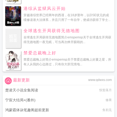
港综从监狱风云开始
穿越港综世界已经两年的西谨，在18岁那年，以DSE状元的成
绩修读港大法律系，并且只用了一年自学，便成功获得了学士...
全球逃生开局获得无德地图
全球逃生开局获得无德地图简介emspemsp关于全球逃生开局获
得无德地图一夜无眠，可当再次睁开眼睛的...
禁爱总裁晚上好
禁爱总裁晚上好简介emspemsp关于禁爱总裁晚上好夏之星，所
有人从我的心边路过，只有你大胆无情地...
最新更新
www.qdwxs.com
楚凌天小说全集阅读
惊蛰落月
宁宸大结局+(番外)
修果
鸿蒙霸体诀笔趣阁超前更新
鱼初见