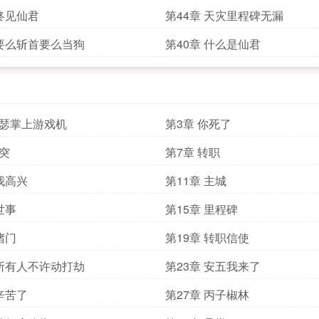
 终见仙君
第44章 天灾里程碑无漏
 要么斩首要么当狗
第40章 什么是仙君
奈瑟掌上游戏机
第3章 你死了
冲突
第7章 转职
 我高兴
第11章 主城
世事
第15章 里程碑
堵门
第19章 转职信使
 所有人不许动打劫
第23章 安五我来了
 辛苦了
第27章 丙子椒林