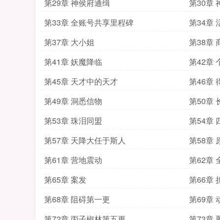
第29章 神侯府通缉
第30章
第33章 全账号共享里程碑
第34章
第37章 大小姐
第38章
第41章 妖魔降临
第42章
第45章 天才中的天才
第46章
第49章 洞悉信物
第50章
第53章 珠泪同盟
第54章
第57章 天降大任于斯人
第58章
第61章 营地震动
第62章
第65章 案发
第66章 
第68章 阻碍第一更
第69章
第72章 丙子椒林第五更
第73章