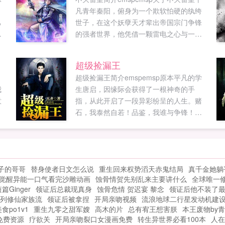
凡青年秦阳，俯身为一个欺软怕硬的纨绔
己
世子，在这个妖孽天才辈出帝国宗门争锋
顾
的强者世界，他凭借一颗雷电之心与一套
，
钢铁装甲，悍然走出了一条史诗神话般的
逆天征途！然而，他的野心却远不止成为
超级捡漏王
最强...
超级捡漏王简介emspemsp原本平凡的学
，
我
生唐启，因缘际会获得了一根神奇的手
意
指，从此开启了一段异彩纷呈的人生。赌
石，我泰然自若！品鉴，我谁与争锋！财
富，我唾手可得！美女，我身伺环绕！脚
踩二代，拳讨恶霸，纵横逍遥，唯我独
尊！且...
子的哥哥
替身使者日文怎么说
重生回来权势滔天赤鬼结局
真千金她躺
觉醒异能一口气看完沙雕动画
蚀骨情贺先别乱来主要讲什么
全球唯一
篇Ginger
领证后总裁现真身
蚀骨危情 贺迟宴 黎念
领证后他不装了
列修仙家族流
领证后被拿捏
开局亲吻视频
流浪地球二行星发动机建
po1v1
重生九零之甜军嫂
高木的片
总有宥王想害朕
本王废物by青
免费资源
疗欲关
开局亲吻裂口女漫画免费
转生异世界必看100本
人在