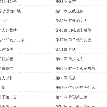
 神侯府公告
第31章 悬赏
 活动漫宿林地
第35章 支线任务
 商心泪
第39章 有趣的女人
 个人分数榜
第43章 刀锋战士雕像
 得罪加更求月票
第47章 第二晚的宴会
 长远浅薄
第51章 奇遇
 四转妖魔
第55章 天灾之力
 原来是你
第59章 唯一奇观英杰画
 全力以赴
第63章 风起
担保
第67章 你们还在等什么
 动手第二更
第70章 暴烈第三更
 覆天第六更
第74章 无人敢应第七更