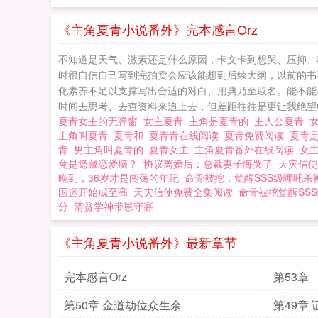
《主角夏青小说番外》完本感言Orz
不知道是天气、激素还是什么原因，卡文卡到想哭、压抑、
时很自信自己写到完拍卖会应该能想到后续大纲，以前的书
化素养不足以支撑写出合适的对白、用典乃至取名。能不能
时间去思考、去查资料来追上去，但差距往往是更让我绝望Or
夏青女主的无弹窗
女主夏青
主角是夏青的
主人公夏青
主角叫夏青
夏青和
夏青青在线阅读
夏青免费阅读
夏青
青
男主角叫夏青的
夏青女主
主角夏青番外在线阅读
女
竟是隐藏恋爱脑？
协议离婚后：总裁妻子悔哭了
天灾信使
晚到，36岁才是闯荡的年纪
命骨被挖，觉醒SSS级哪吒杀
国运开始成至高
天灾信使免费全集阅读
命骨被挖觉醒SS
分
清贫学神带崽守寡
《主角夏青小说番外》最新章节
完本感言Orz
第53章
第50章 金道劫位众生余
第49章