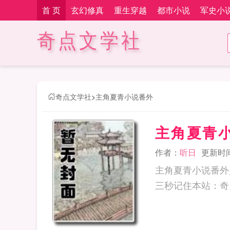
首 页
玄幻修真
重生穿越
都市小说
军史小
奇点文学社
奇点文学社
>
主角夏青小说番外
主角夏青
作者：
听日
更新时间：
主角夏青小说番外