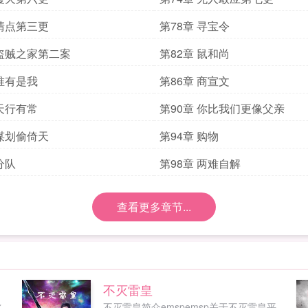
 清点第三更
第78章 寻宝令
 盗贼之家第二案
第82章 鼠和尚
 唯有是我
第86章 商宣文
 天行有常
第90章 你比我们更像父亲
 谋划偷倚天
第94章 购物
分队
第98章 两难自解
查看更多章节...
不灭雷皇
冰
不灭雷皇简介emspemsp关于不灭雷皇平