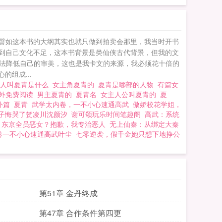
 譬如这本书的大纲其实也就只做到拍卖会那里，我当时开书
受到自己文化不足，这本书背景是类仙侠古代背景，但我的文
法降低自己的审美，这也是我卡文的来源，我必须花十倍的
的组成...
主人叫夏青是什么
女主角夏青的
夏青是哪部的人物
有篇女
番外免费阅读
男主夏青的
夏青名
女主人公叫夏青的
夏
外篇
夏青
武学太内卷，一不小心速通高武
傲娇校花学姐，
子悔哭了贺凌川沈颜汐
谢可颂玩乐时间笔趣阁
高武：系统
东京全员恶女？抱歉，我专治恶人
无上仙秦：从绑定大秦
卷一不小心速通高武叶尘
七零逆袭，假千金她只想下地挣公
第51章 金丹终成
第47章 合作条件第四更