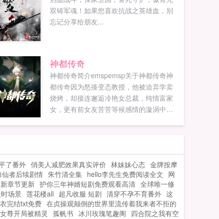
双铸军魂！如果您喜欢抗战之英雄血，别
忘记分享给朋友...
神都传奇
神都传奇简介emspemsp关于神都传奇神
都传奇因为怒揍变态教授，他被迫弃学卖
烧烤，却接连邂逅冷艳女总裁，纯情富家
女，更有前女友苦苦等候感情的漩涡中，
他该何去何从？追更
juseshuwuccwoo18vip...
平了番外
俏美人减肥效果真实评价
林妹妹心态
金牌按摩
修仙者后续剧情
朱竹清全集
hello李先生免费阅读全文
网
最新章节更新
护你三年神婿短剧免费观看高清
全球唯一修
设时场景
莲花楼all
超凡收服 短剧
清穿不孕不育番外
这
衣完结txt免费
在贞操观颠倒的世界里流传着我来者不拒的
女尊开局被精灵
孤帆书
冰川玫瑰笔趣阁
四合院之我有空