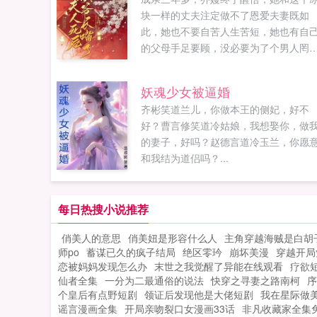
块一样的丈夫注定做不了恩爱夫妻既如
此，她也不要自苦人生苦短，她也有自
的父母手足要顾，没必要为了个男人罔
所有。宁祈对盲婚哑嫁的妻子非常满意
娇媚无双，善于持家，对他更是体贴备
妖魂少女被逼婚
至，事事上心。可忽然有一天，妻子变
齐彬笑道兰儿，你做本王的侧妃，好不
了，不对他撒娇了，不冲他甜甜地笑了
好？曹言修笑道冷姑娘，我想娶你，做
也不给他做点心送吃食了。男人...
的妻子，好吗？赵德言道冷玉兰，你愿
和我结为道侣吗？...
每日热搜小说推荐
俏美人的意思
俏美妞是形容什么人
主角穿越海贼是白胡
师po
蓄谋已久的疯子结局
绝区零玪
崩坏美漫
穿越开局
恋被妈妈发现怎么办
末世之我觉醒了异能在线观看
疗欲短
仙者全集
一分为二最通俗的说法
快穿之寻妻之路南柯
序
个皇后有点野短剧
领证后发现他是大佬短剧
我在星际做美食
谣言漫画全集
开局亲吻裂口女漫画33话
非凡收藏家全集