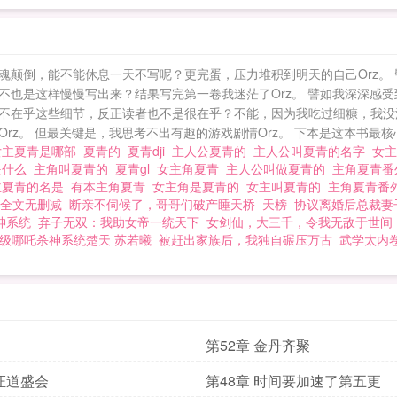
魂颠倒，能不能休息一天不写呢？更完蛋，压力堆积到明天的自己Orz。
不也是这样慢慢写出来？结果写完第一卷我迷茫了Orz。 譬如我深深感
不在乎这些细节，反正读者也不是很在乎？不能，因为我吃过细糠，我没
z。 但最关键是，我思考不出有趣的游戏剧情Orz。 下本是这本书最核心
女主夏青是哪部
夏青的
夏青dji
主人公夏青的
主人公叫夏青的名字
女
是什么
主角叫夏青的
夏青gl
女主角夏青
主人公叫做夏青的
主角夏青
主夏青的名是
有本主角夏青
女主角是夏青的
女主叫夏青的
主角夏青番
全文无删减
断亲不伺候了，哥哥们破产睡天桥
天榜
协议离婚后总裁妻
神系统
弃子无双：我助女帝一统天下
女剑仙，大三千，令我无敌于世间
S级哪吒杀神系统楚天 苏若曦
被赶出家族后，我独自碾压万古
武学太内
第52章 金丹齐聚
 证道盛会
第48章 时间要加速了第五更