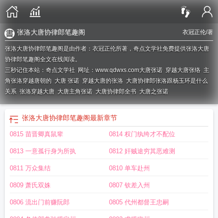
张洛大唐协律郎笔趣阁
衣冠正伦
/著
张洛大唐协律郎笔趣阁是由作者：衣冠正伦所著，奇点文学社免费提供张洛大唐
协律郎笔趣阁全文在线阅读。
三秒记住本站：奇点文学社 网址：www.qdwxs.com
大唐张诺
穿越大唐张络
主
角张洛穿越唐朝的
大唐 张诺
穿越大唐的张洛
大唐协律郎张洛跟杨玉环是什么
关系
张洛穿越大唐
大唐主角张诺
大唐协律郎全书
大唐之张诺
张洛大唐协律郎笔趣阁
最新章节
0815 苗晋卿真鼠辈
0814 权门纨绔才不配位
0813 一意孤行身为所执
0812 奸贼途穷其恶难测
0811 万众集结
0810 单车赴州
0809 萧氏双姝
0807 钦差入州
0806 流出门前赚阮郎
0805 代州都督王忠嗣