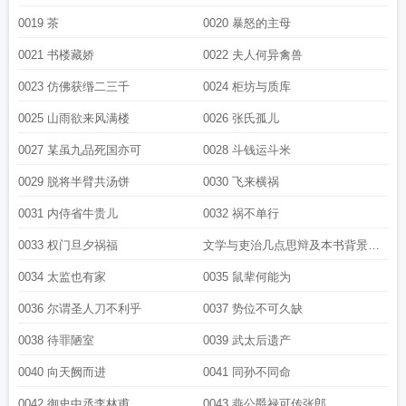
0019 茶
0020 暴怒的主母
0021 书楼藏娇
0022 夫人何异禽兽
0023 仿佛获缗二三千
0024 柜坊与质库
0025 山雨欲来风满楼
0026 张氏孤儿
0027 某虽九品死国亦可
0028 斗钱运斗米
0029 脱将半臂共汤饼
0030 飞来横祸
0031 内侍省牛贵儿
0032 祸不单行
0033 权门旦夕祸福
文学与吏治几点思辩及本书背景的
说明
0034 太监也有家
0035 鼠辈何能为
0036 尔谓圣人刀不利乎
0037 势位不可久缺
0038 待罪陋室
0039 武太后遗产
0040 向天阙而进
0041 同孙不同命
0042 御史中丞李林甫
0043 燕公爵禄可传张郎