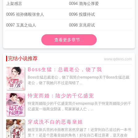
上架感言
0094 渤海公厚爱
0095 祖孙痛殴张舍人
0096 投牒待试
0097 玉真之仙人
0098 京兆府试
查看更多章节...
完结小说推荐
www.qdwxs.com
Boss生猛：总裁老公，饶了我
Boss生猛总裁老公，饶了我简介emspemsp关于Boss生猛总裁
老公，饶了我她只不过是闯错了...
恃宠而婚：陆少的千亿盛宠
恃宠而婚陆少的千亿盛宠简介emspemsp关于恃宠而婚陆少的千
亿盛宠一场商业阴谋，荀家家破人亡，...
穿成洗不白的恶毒皇姐
她堂堂新兵营的冷面教官居然穿越了！还穿到自己追过的一本书
里？！还是个恶毒皇姐的角色！好在自己看过原著，逆天改命