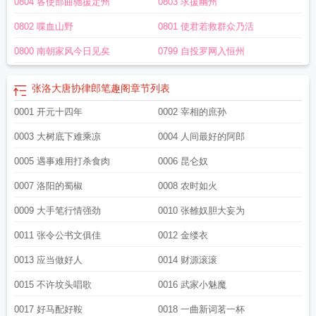
0804 各使部曲驰援定州
0803 求援幽州
0802 喋血山野
0801 使君若救群众乃活
0800 南朝家风今日见矣
0799 自投罗网入恒州
张洛大唐协律郎笔趣阁
章节列表
0001 开元十四年
0002 宰相的庶孙
0003 大树底下难乘凉
0004 人间最好的阿郎
0005 遇事难用打杀食肉
0006 昆仑奴
0007 洛阳的蜀椒
0008 农时如火
0009 大手笔行情强劲
0010 张雒奴胆大妄为
0011 张令公书文俱佳
0012 金缕衣
0013 应当做好人
0014 财源滚滚
0015 不许坟头唱歌
0016 武家小魅魔
0017 好马配好鞍
0018 一曲新词茗一杯