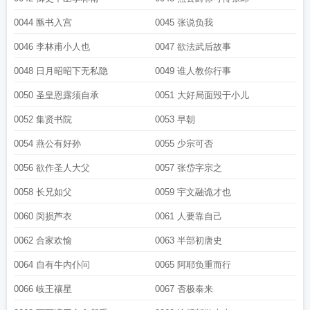
0044 匦书入宫
0045 张说负我
0046 李林甫小人也
0047 欲法武后故事
0048 日月昭昭下无私隐
0049 谁人教你行事
0050 圣皇恩露须自承
0051 大好局面毁于小儿
0052 集贤书院
0053 早朝
0054 燕公有好孙
0055 少宗可否
0056 欲作圣人大父
0057 张岱字宗之
0058 长兄如父
0059 宇文融诡才也
0060 闵损芦衣
0061 人要靠自己
0062 合家欢愉
0063 半部初唐史
0064 自有牛内仆问
0065 阿耶负重而行
0066 岐王禳星
0067 否极泰来