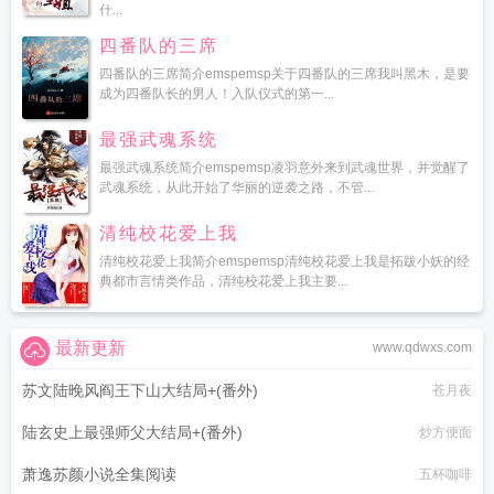
什...
四番队的三席
四番队的三席简介emspemsp关于四番队的三席我叫黑木，是要
成为四番队长的男人！入队仪式的第一...
最强武魂系统
最强武魂系统简介emspemsp凌羽意外来到武魂世界，并觉醒了
武魂系统，从此开始了华丽的逆袭之路，不管...
清纯校花爱上我
清纯校花爱上我简介emspemsp清纯校花爱上我是拓跋小妖的经
典都市言情类作品，清纯校花爱上我主要...
最新更新
www.qdwxs.com
苏文陆晚风阎王下山大结局+(番外)
苍月夜
陆玄史上最强师父大结局+(番外)
炒方便面
萧逸苏颜小说全集阅读
五杯咖啡