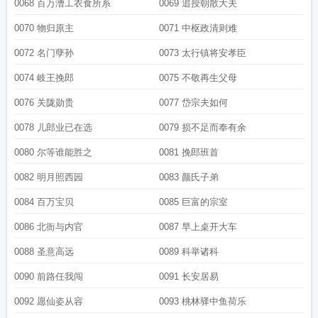
0068 百万漕工衣食所系
0069 追授朝散大夫
0070 物归原主
0071 中枢政清则难
0072 名门孽孙
0073 太行镇将安孝臣
0074 岐王挽郎
0075 不敬再生父母
0076 关陇勋贵
0077 岱宗夫如何
0078 儿郎业已在选
0079 损不足而奉有余
0080 尔等谁能胜之
0081 挽郎班首
0082 明月照西园
0083 颜氏子弟
0084 百万宝贝
0085 巨富的宗室
0086 北衙与内官
0087 早上桌开大车
0088 圣意高远
0089 科举诸科
0090 前路任我闯
0091 长安居易
0092 愿仙姿从容
0093 桃林驿中鱼荷乐