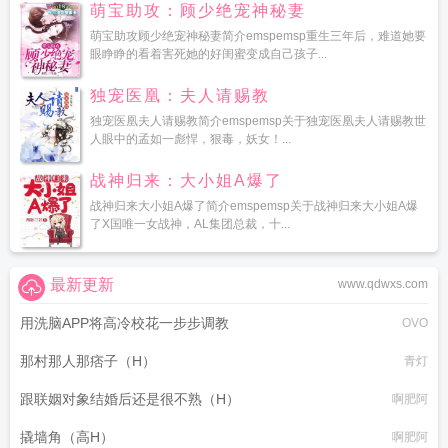
萌宝助攻：顾少绝宠神秘妻
萌宝助攻顾少绝宠神秘妻简介emspemsp重生三年后，难道她要
眼睁睁的看着害死她的好闺蜜变成自己孩子...
独宠医凰：夫人请赐教
独宠医凰夫人请赐教简介emspemsp关于独宠医凰夫人请赐教世
人眼中的孟如一彪悍，狠毒，妖女！...
战神归来：大小姐A爆了
战神归来大小姐A爆了简介emspemsp关于战神归来大小姐A爆
了X国唯一女战神，AL集团总裁，十...
最新更新
www.qdwxs.com
用洗脑APP将高冷校花一步步调教
OVO
那村那人那痞子（H）
青灯
跟联姻对象结婚后还是很不熟（H）
啊肥阿
撬墙角（高H）
啊肥阿