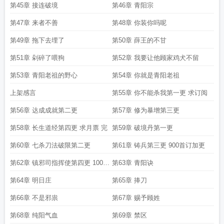
第45章 接连破境
第46章 青阳宗
第47章 来者不善
第48章 你装你吗呢
第49章 拖下去埋了
第50章 薛王的不甘
第51章 剁碎了喂狗
第52章 我要让他顾家鸡犬不留
第53章 青阳老祖的野心
第54章 你就是青阳老祖
上架感言
第55章 你不能杀我第一更 求订阅
第56章 达成成就第二更
第57章 修为暴增第三更
第58章 长生道经第四更 求月票 完
第59章 破境丹第一更
第60章 七杀刀法破限第二更
第61章 铸兵第三更 900首订加更
第62章 镇邪司指挥使第四更 1000
第63章 青阳诀
首订 完
第64章 明日庄
第65章 捧刀
第66章 不是邪祟
第67章 赐予顾姓
第68章 纯阳气血
第69章 禁区