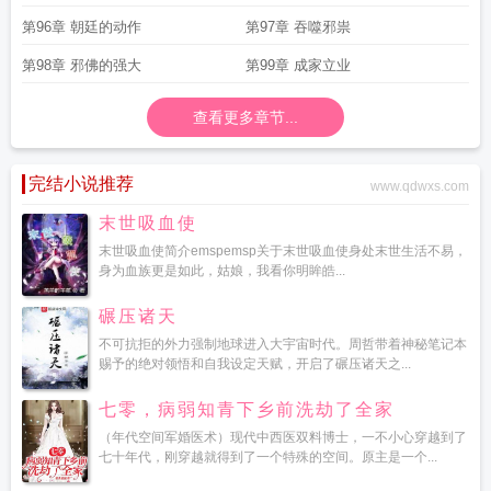
第96章 朝廷的动作
第97章 吞噬邪祟
第98章 邪佛的强大
第99章 成家立业
查看更多章节...
完结小说推荐
www.qdwxs.com
末世吸血使
末世吸血使简介emspemsp关于末世吸血使身处末世生活不易，
身为血族更是如此，姑娘，我看你明眸皓...
碾压诸天
不可抗拒的外力强制地球进入大宇宙时代。周哲带着神秘笔记本
赐予的绝对领悟和自我设定天赋，开启了碾压诸天之...
七零，病弱知青下乡前洗劫了全家
（年代空间军婚医术）现代中西医双料博士，一不小心穿越到了
七十年代，刚穿越就得到了一个特殊的空间。原主是一个...