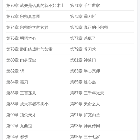
第70章 武夫是否真的就不如术士
第71章 千年世家
第72章 宗师真意图
第73章 霸刀斩
第74章 宗师绝学的玄妙
第75章 真正的小宗师
第76章 明悟本心
第77章 杀疯了
第78章 肺脏练成吐气如雷
第79章 养刀术
第80章 肉身无缺
第81章 神煞门
第82章 斩
第83章 半步宗师
第84章 霸刀
第85章 炼心蛊
第86章 三百孤儿
第87章 三千年光景
第88章 成大事者不拘小
第89章 天命之人
第90章 顶尖天才
第91章 扩充内堂
第92章 九曲道
第93章 神灵传闻
第94章 邪佛
第95章 三十七岁