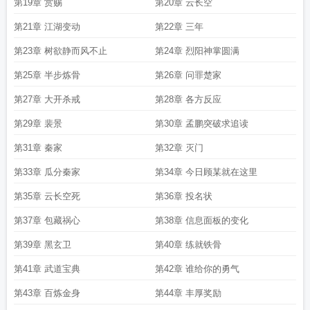
第19章 赏赐
第20章 云长空
第21章 江湖变动
第22章 三年
第23章 树欲静而风不止
第24章 烈阳神掌圆满
第25章 半步炼骨
第26章 问罪楚家
第27章 大开杀戒
第28章 各方反应
第29章 裴景
第30章 孟鹏突破求追读
第31章 秦家
第32章 灭门
第33章 瓜分秦家
第34章 今日顾某就在这里
第35章 云长空死
第36章 投名状
第37章 包藏祸心
第38章 信息面板的变化
第39章 黑玄卫
第40章 练就铁骨
第41章 武道宝典
第42章 谁给你的勇气
第43章 百炼金身
第44章 丰厚奖励