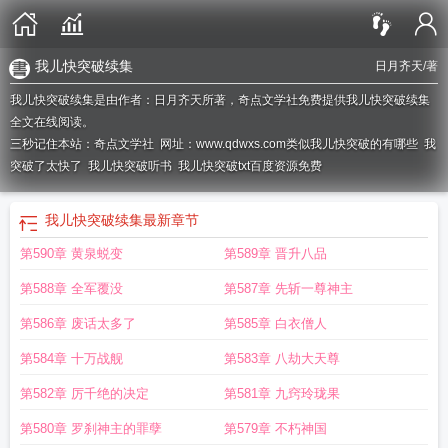
我儿快突破续集
日月齐天
/著
我儿快突破续集是由作者：日月齐天所著，奇点文学社免费提供我儿快突破续集
全文在线阅读。
三秒记住本站：奇点文学社 网址：www.qdwxs.com
类似我儿快突破的有哪些
我
突破了太快了
我儿快突破听书
我儿快突破txt百度资源免费
我儿快突破续集
最新章节
第590章 黄泉蜕变
第589章 晋升八品
第588章 全军覆没
第587章 先斩一尊神主
第586章 废话太多了
第585章 白衣僧人
第584章 十万战舰
第583章 八劫大天尊
第582章 厉千绝的决定
第581章 九窍玲珑果
第580章 罗刹神主的罪孽
第579章 不朽神国