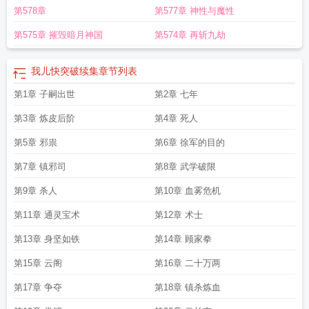
第578章
第577章 神性与魔性
第575章 摧毁暗月神国
第574章 再斩九劫
我儿快突破续集
章节列表
第1章 子嗣出世
第2章 七年
第3章 炼皮后阶
第4章 死人
第5章 邪祟
第6章 徐军的目的
第7章 镇邪司
第8章 武学破限
第9章 杀人
第10章 血雾危机
第11章 通灵宝术
第12章 术士
第13章 身坚如铁
第14章 顾家拳
第15章 云阁
第16章 二十万两
第17章 争夺
第18章 镇杀炼血