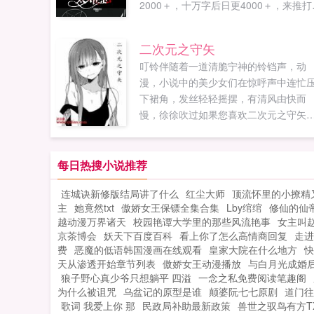
2000＋，十万字后日更4000＋，来推打
加更如果您喜欢快穿之病娇太难惹，别
记分享给朋友...
二次元之守矢
叮铃伴随着一道清脆宁神的铃铛声，动
漫，小说中的美少女们在惊呼声中连忙
下裙角，发丝轻轻摇摆，有清风由快而
慢，徐徐吹过如果您喜欢二次元之守矢
别忘记分享给朋友...
每日热搜小说推荐
连城诀新修版结局讲了什么
红尘大师
顶流怀里的小撩精
主
她竟然txt
傲娇女王保镖全集合集
Lby绾绾
修仙的仙
越动漫万界诸天
校园艳谭大学里的那些风流艳事
女主叫
京茶博会
妖天下百度百科
看上你了怎么高情商回复
走进
费
恶魔的低语韩国漫画在线观看
皇家大院在什么地方
快
天从渗透开始章节列表
傲娇女王动漫播放
与白月光成婚后
狼子野心真少爷只想躺平 四溢
一念之私免费阅读笔趣阁
为什么被诅咒
乌盆记的原型是谁
颠婆阮七七原剧
道门往
歌词 我爱上你 那
民政局补助最新政策
兽世之驭鸟有方T