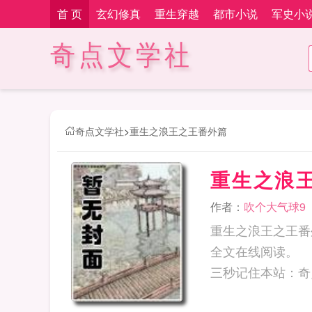
首 页
玄幻修真
重生穿越
都市小说
军史小
奇点文学社
奇点文学社
>
重生之浪王之王番外篇
重生之浪
作者：
吹个大气球9
重生之浪王之王番
全文在线阅读。