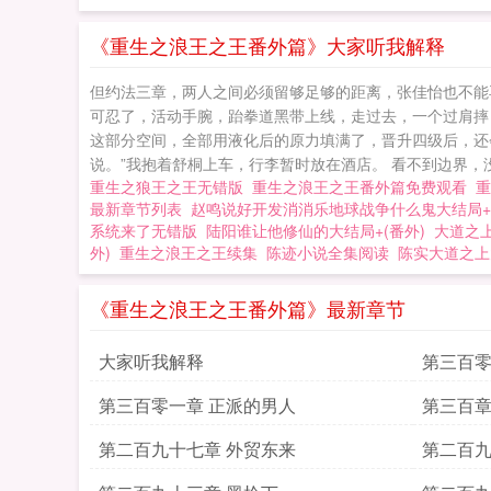
《重生之浪王之王番外篇》大家听我解释
但约法三章，两人之间必须留够足够的距离，张佳怡也不能
可忍了，活动手腕，跆拳道黑带上线，走过去，一个过肩摔
这部分空间，全部用液化后的原力填满了，晋升四级后，还会
说。”我抱着舒桐上车，行李暂时放在酒店。 看不到边界，没
重生之狼王之王无错版
重生之浪王之王番外篇免费观看
最新章节列表
赵鸣说好开发消消乐地球战争什么鬼大结局+(
系统来了无错版
陆阳谁让他修仙的大结局+(番外)
大道之
外)
重生之浪王之王续集
陈迹小说全集阅读
陈实大道之上
《重生之浪王之王番外篇》最新章节
大家听我解释
第三百零
第三百零一章 正派的男人
第三百章
第二百九十七章 外贸东来
第二百九