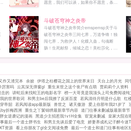
赏
愿意，我们可以谈，如果你不愿意，条件
忘
你开，但证是要领的。他说婉婉，你是我
的婉婉，只是我的婉婉。一个潜伏多年的
斗破苍穹神之炎帝
恩怨情仇，一次偶然的邂逅，一场刻骨铭
斗破苍穹神之炎帝简介emspemsp关于斗
心的爱恋。她说喜欢是君谦牧，爱是君谦
压
破苍穹神之炎帝三间七界，万道争锋！独
牧，君先生，婉婉有约，余生可否一起
闯七界，为救伊人！化蝶入蛊，勾魂断
走？回应她的是男人缠绵悱恻的吻和一个
，
肠！生死献祭，倾城之恋！美杜莎化，石
从骨子里发出的好。如果您喜欢蜜宠娇妻
化之瞳！熏儿相知，回眸一笑！佳人着衣
试婚三个月，别忘记分享给朋友...
裳，一舞动四方！万鬼噬心终不悔，相视
一笑轻仙王！妖魔鬼怪仙佛狱，七界也震
荡！待得重尺归来日，直上云海破苍穹！
又作又渣完本
余姣
伊塔之柱樱花之国上的世界末日
天台上的月光
同
斗破后续，还是原班人马，倾力打造，热
帝厉害吗
云其深无弹窗gl
重生末世之这个丧尸有点萌
贾莉莉个人资料
血江湖！首发rourouwuinωoо1⒏υip...
赵念的
讲蛇后来找蛇王的电影名字
榜一大哥竟是我顶头上司免费阅读纯
我的世界歌词
和男主be后我撩了反派百度
若风清待月明是什么歌
红
穿帝韶
若风阅读app最新版
兽世之
诸天傲游
爱上你那年我21岁了
by折梅西洲
重生之丫鬟锦绣最新章节内容
道门往事未删减版最新章节
胖女逆袭记的漫画
黑道少主招惹我1v1H全集
宦宠未删减
皇家大院在
事最后一个道士胖书生
和男主先谈后爱了电竞
娇妻养成札记子醉今迷T
XT资源
看上你朋友了gl全文阅读免费
最后一个道士和道门往事有啥区