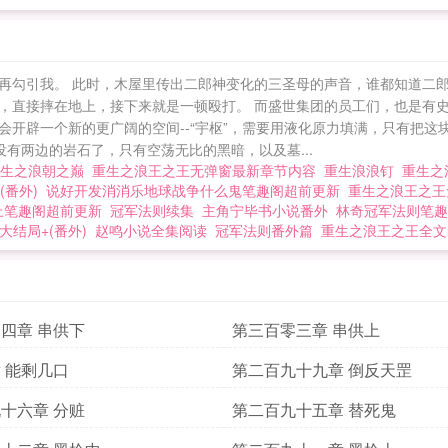
再勾引我。 此时，木屋里传出二郎神变化的三圣母的声音，谁都知道二郎
，直接摔在地上，接下来就是一顿殴打。 而盛世集团的员工们，也是有史
开辟一个新的更广阔的空间--“宇枢”，需要用液化原力填满，只有把这
有两边的岩石了，只有空荡无比的黑暗，以及墓...
重生之浪朝之巅
重生之浪王之王无弹窗最新章节内容
重生浪浪钉
重生之
番外)
说好开发消消乐地球战争什么鬼笔趣阁超前更新
重生之浪王之王
上笔趣阁超前更新
冠军法则续集
主角宁毕书小说番外
林奇冠军法则笔趣
大结局+(番外)
赵鸣小说全集阅读
冠军法则番外篇
重生之浪王之王全文
四章 串供下
第三百零三章 串供上
 能剩几口
第二百九十九章 倒反天罡
十六章 分赃
第二百九十五章 替死鬼