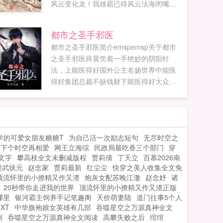
风云变化龙！我雄霸已得风云法海闭嘴！
大威天龙！观音西天取经重任就由你去法
海妖言惑众，我早就看出你不是人，大威
都市之圣手邪医
天龙，世尊地藏！孙悟空师父，你上五指
都市之圣手邪医简介emspemsp关于都市
山上揭去法海妖孽闭嘴！大威天龙，大罗
之圣手邪医薛晨凭着一手绝妙的阴阳针
法咒！如来法海，你杀性太重。法海大
法，上能医得好国外公主名扬世界中能医
胆，大威天龙！如来如果您喜欢诸天最豪
得好集团总裁不缺钱财下能医得好大众百
横法海，别忘记分享给朋友...
姓，流芳百世！且看薛晨如何凭借一手高
超的医术纵横天下如何在各类美人之间周
璇，又如何带领中医再次走向辉煌...
学的可爱女朋友糖糖T
为自己活一次励志短句
无尽时空之
下个时空再相爱
网王立海综
民政局最吃香三个部门
穿
文字
攀高枝全文未删减版程
贾莉倩
丁天立
百慕2026南
楼武状元
赵念家
贾莉最新
红尘尘
快穿之美人收集全文免
顶流怀里的小撩精又作又渣
炮灰女配苏晚江澈
赵念妤
诸
20秒带你走进我的世界
顶流怀里的小撩精又作又渣正版
哪里
银河霸主饲养手记笔趣阁
天价萌妻陆
道门往事5个人
XT
中华旗袍娘女英雄有几部
吞噬星空之万源真神全文
别
吞噬星空之万源真神全文阅读
高攀失败之后
绾绾