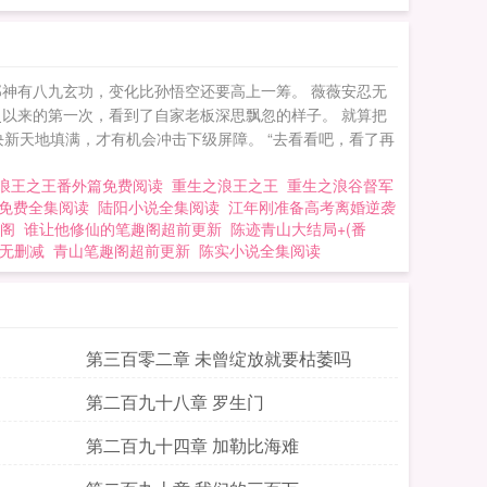
神有八九玄功，变化比孙悟空还要高上一筹。 薇薇安忍无
以来的第一次，看到了自家老板深思飘忽的样子。 就算把
块新天地填满，才有机会冲击下级屏障。 “去看看吧，看了再
浪王之王番外篇免费阅读
重生之浪王之王
重生之浪谷督军
免费全集阅读
陆阳小说全集阅读
江年刚准备高考离婚逆袭
阁
谁让他修仙的笔趣阁超前更新
陈迹青山大结局+(番
无删减
青山笔趣阁超前更新
陈实小说全集阅读
第三百零二章 未曾绽放就要枯萎吗
第二百九十八章 罗生门
第二百九十四章 加勒比海难