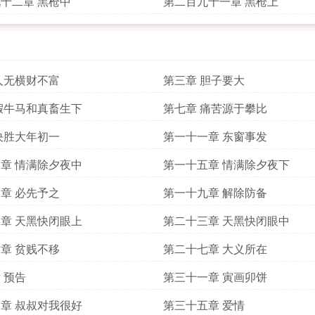
十二章 黑枪中
第二百九十一章 黑枪上
人无横财不富
第三章 胆子要大
假牛马和真畜生下
第七章 痛苦源于攀比
决胜大年初一
第一十一章 东窗事发
章 情满除夕夜中
第一十五章 情满除夕夜下
章 必先予之
第一十九章 解除防备
章 天黑快闭眼上
第二十三章 天黑快闭眼中
章 贫贱不移
第二十七章 大义所在
 预告
第三十一章 寅画卯饼
章 叔叔对我很好
第三十五章 爱情