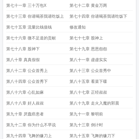
第七十一章 三十万包X
第七十二章 黄金万两
第七十三章 你请喝茶我请吃饭上
第七十四章 你请喝茶我请吃饭下
第七十五章 流量比钱值钱
修改通知
第七十六章 微不足道的贡献
第七十七章 股神上
第七十八章 股神下
第七十九章 恩恩怨怨
第八十章 真真假假
第八十一章 虚虚实实
第八十二章 公众首秀上
第八十三章 公众首秀中
第八十四章 公众首秀下
第八十五章 看菜下碟
第八十六章 心乱如麻
第八十七章 正经叔叔
第八十八章 好人叔叔
第八十九章 走火入魔的郭晨
第九十章 厌蠢癌患者
第九十一章 黎明前
第九十二章 你为什么不早说
第九十三章 倒计时
第九十四章 飞舞的镰刀上
第九十五章 飞舞的镰刀下