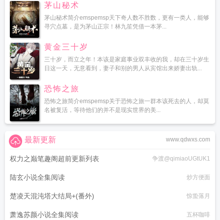
茅山秘术
茅山秘术简介emspemsp天下奇人数不胜数，更有一类人，能够
寻穴点墓，是为茅山正宗！林九笙凭借一本茅...
黄金三十岁
三十岁，而立之年！本该是家庭事业双丰收的我，却在三十岁生
日这一天，无意看到，妻子和别的男人从宾馆出来娇妻出轨...
恐怖之旅
恐怖之旅简介emspemsp关于恐怖之旅一群本该死去的人，却莫
名被复活，等待他们的并不是现实世界的美...
最新更新
www.qdwxs.com
权力之巅笔趣阁超前更新列表
争渡@qimiaoUGtUK1
陆玄小说全集阅读
炒方便面
楚凌天混沌塔大结局+(番外)
惊蛰落月
萧逸苏颜小说全集阅读
五杯咖啡