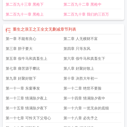
第二百九十三章 黑枪下
第二百九十二章 黑枪中
第二百九十一章 黑枪上
第二百九十章 我们的三百万
重生之浪王之王全文无删减
章节列表
第一章 不能有良心
第二章 人无横财不富
第三章 胆子要大
第四章 只等东风
第五章 假牛马和真畜生上
第六章 假牛马和真畜生下
第七章 痛苦源于攀比
第八章 好聚好散上
第九章 好聚好散下
第十章 决胜大年初一
第一十一章 东窗事发
第一十二章 绝世不要脸
第一十三章 情满除夕夜上
第一十四章 情满除夕夜中
第一十五章 情满除夕夜下
第一十六章 一览无余的底细
第一十七章 可怜天下父母心
第一十八章 必先予之