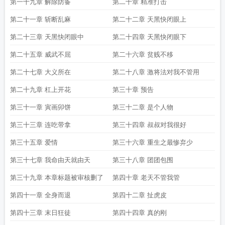
第一十九章 解除防备
第二十章 精准打击
第二十一章 斩断乱麻
第二十二章 天黑快闭眼上
第二十三章 天黑快闭眼中
第二十四章 天黑快闭眼下
第二十五章 威武不屈
第二十六章 贫贱不移
第二十七章 大义所在
第二十八章 激将法对我不管用
第二十九章 杠上开花
第三十章 预告
第三十一章 寅画卯饼
第三十二章 是个人物
第三十三章 连吃带拿
第三十四章 叔叔对我很好
第三十五章 爱情
第三十六章 重生之最惨弃少
第三十七章 我命由天就由天
第三十八章 团团包围
第三十九章 本章标题被审核删了
第四十章 老天不管我管
第四十一章 全身而退
第四十二章 扯虎皮
第四十三章 末日狂徒
第四十四章 真的刚