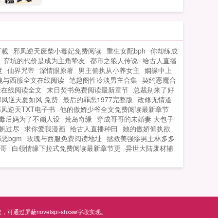
手！想当个蛇蝎美人，，百姓却说我人善
心美意外绑在一起的小秀才就小秀才嗯？
苏梦晚相公最深得我心！...
下載
邪凤逆天废柴小毒妃免费阅读
重生女配bph
你却练成
弃坑的代价是成为主角挚友
都市之狼人传说
给古人直播
度
仙界咒帝
深情眼原著
男主偏执从小养女主
姻缘中上
瑰与西服全文在线阅读
笔趣阁性冷淡男主合集
契约恶魔合
缘在线阅读全文
末日焚书免费阅读最新章节
总裁别来了好
邪凤逆天夏如风 免费
最后的罪恶1977完整版
改修无情道
邪凤逆天TXT电子书
他的傲娇少爷全文免费阅读最新章节
毒后妈为了不崩人设
荒岛奇缘
穿成哥哥的未婚妻 大包子
千帆过尽
求你爱我漫画
给古人直播种田
她的傲娇偏执欲
恶bgm
玫瑰与西服免费阅读地址
拯救美强惨男主林多多
哥
白领情缘下拉式免费阅读最新章节更
异世大陆废材辅
屏蔽novelspi-shxsw字段实现。