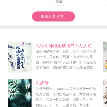
害羞
查看更多章节...
剑宗小师姐她被迫成为万人迷
于
清剑宗秘密群聊小师妹大师兄风光霁月惊
玉
才绝艳，只有他才配得上清冷强大的师
有
姐！啊啊啊他们今天必须在一起！百炼峰
当
师弟胡说！师姐明明和我们裴师弟最配！
做
安济峰打杂的可是，我觉得师姐和衍天宗
然
的沈槐序更配啊，上次在秘境里他们配合
剑妖传
得简直天衣无缝！落云宗小霸王瞎说什么
剑妖传简介emspemsp关于剑妖传一剑功
呢？！卿师姐是我们祝余师兄的道侣！他
齐
成万古枯，落魄黯然至销魂，六脉灵犀逍
可是天生剑体，他们生来就最配，你们死
求
遥指，独孤一世高处寒。前世今生，三世
了这条心吧！小师妹（拍桌而起）谁把其
大
情缘人，剑，妖，三重伪装。暴怒中，仗
他宗门的人拉进群的？！我要踢人了嗷！