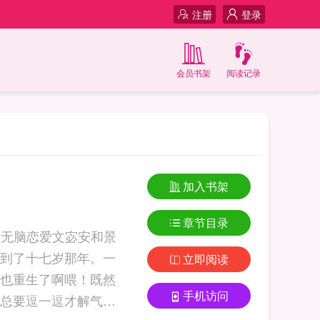
注册
登录
会员书架
阅读记录
加入书架
章节目录
个无脑恋爱文宓安和景
到了十七岁那年。一
立即阅读
也重生了啊喂！既然
手机访问
总要逗一逗才解气。