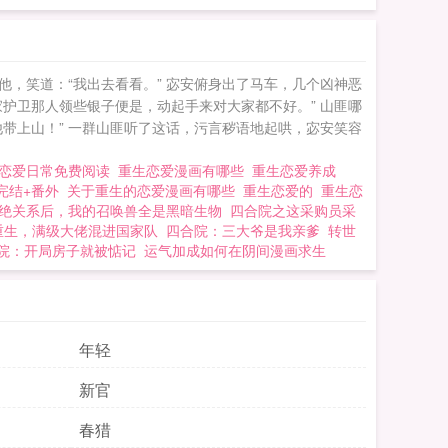
难言。上辈子千辛万苦
？什么狗屁皇帝，不
国师：他俩又想干什
他，笑道：“我出去看看。” 宓安俯身出了马车，几个凶神恶
到最后一章，纯纯流
护卫那人领些银子便是，动起手来对大家都不好。” 山匪哪
一方控党，小情侣1v1
带上山！” 一群山匪听了这话，污言秽语地起哄，宓安笑容
我胡编乱造的，谢绝考
恋爱日常免费阅读
重生恋爱漫画有哪些
重生恋爱养成
 完结+番外
关于重生的恋爱漫画有哪些
重生恋爱的
重生恋
绝关系后，我的召唤兽全是黑暗生物
四合院之这采购员采
重生，满级大佬混进国家队
四合院：三大爷是我亲爹
转世
院：开局房子就被惦记
运气加成如何在阴间漫画求生
年轻
新官
春猎