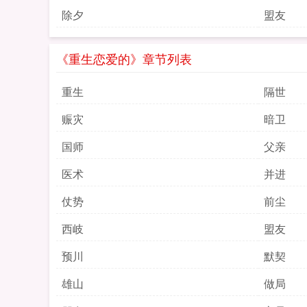
除夕
盟友
《重生恋爱的》章节列表
重生
隔世
赈灾
暗卫
国师
父亲
医术
并进
仗势
前尘
西岐
盟友
预川
默契
雄山
做局