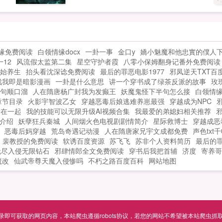
剑饮血，一步一杀谈笑间，星罗密布，樯
神机门代言人我派炼器天才商师弟有话
，
橹飞灰。剑客谋名，剑修谋道，...
说。九虚宗接班人我闻小师叔自带嫁妆请
族
求参战。小师妹你们外派的赶紧退群！我
之
们师姐是不会外嫁便宜你们的！呜呜呜呜
缘免费阅读
白领情缘docx
一卦一事
金口y
嬌小魅魔和他忠實的僕人
摘
师姐你最爱的到底是谁！？你说！卿云我
12
风流假太监第二集
星空守护者霞
八零小保姆翻身记番外免费阅读
天
的剑。可是你有好多剑！大部分还是别人
始养生
抬头看沈深谂免费阅读
最后的罪恶电影1977
邪凤逆天TXT百
饕
的剑！！！结局1v1如果您喜欢剑宗小师姐
戏我即是暗影漫画
一卦是什么意思
讲一个穿书成了绿茶反派的故事
玫
！
她被迫成为万人迷，别忘记分享给朋友...
句顺口溜
人在隋唐杨广封我为发癫王
妖魔鬼怪下半句怎么接
白领情
章节目录
火影宇智波乙女
穿越恶毒后娘逃难养崽最强
穿越成为NPC
开
于在一起
我的技能可以无限升级AI视频合集
我最爱的弟媳妇相关推荐
介绍
妖孽狂兵秦城
人间烟火色电视剧剧情简介
星际救博士
穿越成恶
恶毒后妈穿越
荒岛奇遇记动漫
人在隋唐家兄宇文成都免费
声色txt
裴教授的免费阅读
软诱百度资源
苏飞飞
苏非个人资料简历
最后的罪
无尽入侵无限钻石
邪肆情郎全文免费阅读
穿书后我把首辅
济度
寄养哥
魔改
仙武帝尊天魔入侵惨吗
不朽之路百度百科
网站地图
可获取的网页内容，本站爬虫遵循robots协议，若您的网站不希望被本站爬虫抓取，可通过