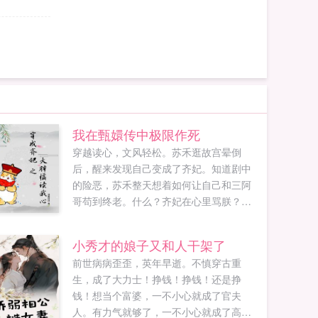
我在甄嬛传中极限作死
穿越读心，文风轻松。苏禾逛故宫晕倒
后，醒来发现自己变成了齐妃。知道剧中
的险恶，苏禾整天想着如何让自己和三阿
哥苟到终老。什么？齐妃在心里骂朕？骂
吧，别人在心里都不敢骂朕！听习惯就好
了！齐妃都是为朕好，都是为大清好！齐
小秀才的娘子又和人干架了
妃说什么？都听齐妃的！对于这种犯贱的
前世病病歪歪，英年早逝。不慎穿古重
行为，大胖橘也摊开爪爪，表示无可奈
生，成了大力士！挣钱！挣钱！还是挣
何。在跌跌撞撞的后宫生活中...
钱！想当个富婆，一不小心就成了官夫
人。有力气就够了，一不小心就成了高