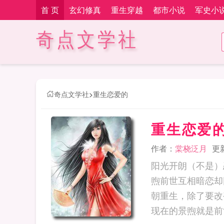
首 页
玄幻修真
重生穿越
都市小说
军史小
奇点文学社
奇点文学社
>
重生恋爱的
重生恋爱
作者：
棠桡泛月
更新
阳光开朗（不是）
煦前世互相暗恋却
朝重生，除了要改
现在的景煦就是前