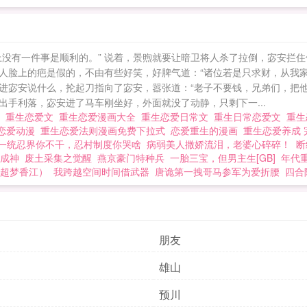
重生之后胸无大志的。好像还更黏人了。-景煦真的有苦
小就喜欢的人却因为他的身份开始疏远他，这找谁说理去
因为摸鱼撞钟导致帝王星陨落不得不耗费修为开挂重来的
没有一件事是顺利的。” 说着，景煦就要让暗卫将人杀了拉倒，宓安拦住
我的国祚呢！？注：非朝堂权谋，这恋爱直接从第一章谈
人脸上的疤是假的，不由有些好笑，好脾气道：“诸位若是只求财，从我家
明：1、攻受双初恋，一切逻辑为谈恋爱让步。2、不适合
进宓安说什么，抡起刀指向了宓安，嚣张道：“老子不要钱，兄弟们，把他
出手利落，宓安进了马车刚坐好，外面就没了动静，只剩下一...
作者文盲，文中出现的官职民俗衣食住行医药蛊毒全都是
爱
重生恋爱文
重生恋爱漫画大全
重生恋爱日常文
重生日常恋爱文
重生
，不要当真～ 重生恋爱日常
恋爱动漫
重生恋爱法则漫画免费下拉式
恋爱重生的漫画
重生恋爱养成
一统忍界你不干，忍村制度你哭啥
病弱美人撒娇流泪，老婆心碎碎！
断
成神
废土采集之觉醒
燕京豪门特种兵
一胎三宝，但男主生[GB]
年代
超梦香江）
我跨越空间时间借武器
唐诡第一拽哥马参军为爱折腰
四合
朋友
雄山
预川