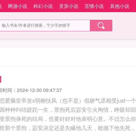
说
网游小说
科幻小说
灵异小说
言情小说
其他小说
的
时间：2024-12-30 09:47:37
恋爱脑皇帝攻x弱柳扶风（也不是）假娇气丞相受just一
因种种纠结蹉跎一生，景煦死后宓安引火殉情，睁眼却回
变景煦身死的结局，也要好好对他表明心意。不过怎么你
世那个景煦，宓安决定还是先瞒他几天，敢抛下他先死，