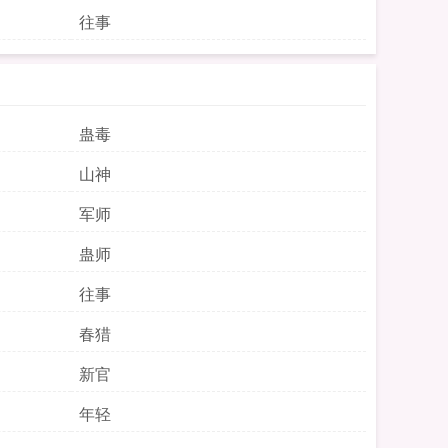
往事
蛊毒
山神
军师
蛊师
往事
春猎
新官
年轻