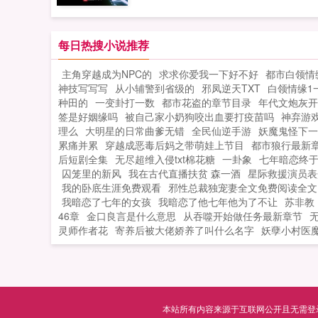
汉那颗最耀眼的将星并肩作战，抵御匈
奴，霍去病豪言无他无大汉。深幽地穴
他推开棺木，与从中苏醒的那位绝美血
每日热搜小说推荐
女子，演绎跨越种族的倾世爱恋。群山
主角穿越成为NPC的
求求你爱我一下好不好
都市白领情
巅，他凭一己之力独战众仙，手握日月
神技写写写
从小辅警到省级的
邪凤逆天TXT
白领情缘1一
星辰！宇宙深处，他和化外天魔展开惊
种田的
一变卦打一数
都市花盗的章节目录
年代文炮灰开
一战，世人皆言，大道尽头他为峰！以
签是好姻缘吗
被自己家小奶狗咬出血要打疫苗吗
神弃游
餮之力，吞噬天地万物，踏上万界之巅
理么
大明星的日常曲爹无错
全民仙逆手游
妖魔鬼怪下一
第三章开始穿越。第一个世界携手霍去
累痛并累
穿越成恶毒后妈之带萌娃上节目
都市狼行最新
病，共灭匈奴！如果您喜欢无限从饕餮
后短剧全集
无尽超维入侵txt棉花糖
一卦象
七年暗恋终
囚笼里的新风
我在古代直播扶贫 森一酒
始，别忘记分享给朋友...
星际救援演员表
我的卧底生涯免费观看
邪性总裁独宠妻全文免费阅读全文
我暗恋了七年的女孩
我暗恋了他七年他为了不让
苏非教
46章
金口良言是什么意思
从吞噬开始做任务最新章节
灵师作者花
寄养后被大佬娇养了叫什么名字
妖孽小村医
本站所有内容来源于互联网公开且无需登录即