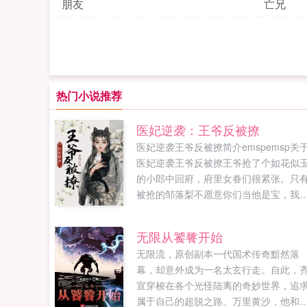
朋友
亡兄
热门小说推荐
医妃逆袭：王爷反被撩
医妃逆袭王爷反被撩简介emspemsp关
医妃逆袭王爷反被撩王爷抢了个如花似
的小郎中回府，府里女眷们很紧张。只
被抢的邹落梨不愿意你们当他是宝，我
他是草。王爷很大度，允她这个小郎中
自己的侧妃，女眷们很生气。邹落梨依
无限从饕餮开始
不愿...
无限流，原创副本一代国术传奇黯然落
幕，却意外成为一名太玄行走。自此，
宣穿梭在各个光怪陆离的奇妙世界，追
属于自己的超脱之路。万里黄沙，他和