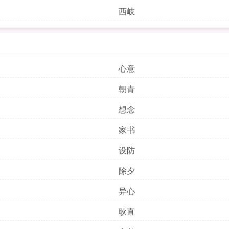
西岐
心意
朝青
想念
家书
设防
除夕
异心
耿直