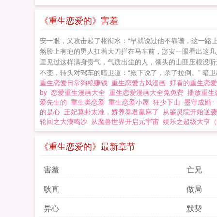
……只是这人怎么
爬上万人之巅，从
《重生恋爱的》害羞
当了。-此时一个
安一眼，又攻击起了枨衔水：“早就说过他不靠谱，这一路上
么！！国祚呢？！
煞脸上有疤的男人扛着大刀拦在马车前，宓安一眼看出这几
水账日常。免责声
里见过这样满身贵气，气质出尘的人，领头的山匪压根没听
不变，转头对驾车的暗卫道：“殿下说了，杀了拉倒。” 暗卫
不拆不逆。3、因
重生恋爱日常狗粮赚钱
重生恋爱古风漫画
好看的重生恋
据
by
恋爱重生漫画大全
重生恋爱漫画大全免免费
播放重生
爱先生的
重生类恋爱
重生恋爱小屋
狂少下山
墨守成婚
的是心
王妃算卦太准，娇养暴君赢麻了
从鉴灵院开始逆袭
轮回之大漠鸣沙
从魔兽世界开启元宇宙
娱乐之超级大亨（
《重生恋爱的》最新章节
害羞
亡兄
耿直
做局
异心
默契