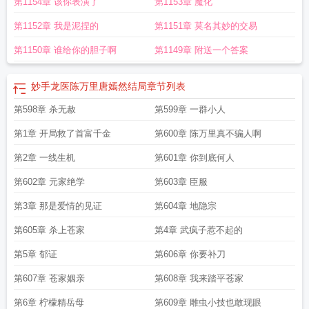
第1154章 该你表演了
第1153章 魔化
万里唐嫣然最新
陈万里唐嫣然妙手大仙医最新
妙手龙医仙陈万里唐嫣然
陈万里
唐嫣然妙手大仙演员表
唐嫣然陈万里妙手大医仙
妙手大神医陈万里唐嫣然
陈万
第1152章 我是泥捏的
第1151章 莫名其妙的交易
里唐嫣然妙手大医仙免费阅读笔趣阁
妙手天医陈万里唐嫣然正版阅读1878
妙手
仙医陈万里唐嫣然数祖忘典
妙手大仙医陈万里唐嫣然全文免费阅读
妙手龙医陈
第1150章 谁给你的胆子啊
第1149章 附送一个答案
万里唐嫣然全集免费读
妙手大医仙陈万里唐嫣然免费阅读
妙手龙医陈万里唐嫣
然在线阅读
妙手龙医陈万里和唐嫣然
妙手龙医陈万里唐嫣然更新
妙手龙医陈万
妙手龙医陈万里唐嫣然结局
章节列表
里唐嫣然结局
陈万里唐嫣然妙手龙医笔趣阁
妙手天医陈万里和唐嫣然免费阅
读
第598章 杀无赦
唐嫣然陈万里妙手大仙医
妙手小仙医陈万里唐嫣然最新更新章
第599章 一群小人
妙手龙医陈万
里唐嫣然金佛剧情介绍
妙手龙医陈万里唐嫣然免费阅读最新
陈万里唐嫣然妙手
第1章 开局救了首富千金
第600章 陈万里真不骗人啊
大医最新
妙手龙医陈万里唐嫣然免费阅读无弹窗大结局
陈万里的唐嫣然妙手龙
医
陈万里唐嫣然妙手龙医在线阅读
妙手龙医陈万里唐嫣全文免费阅读
妙手龙医
第2章 一线生机
第601章 你到底何人
陈万里唐嫣然全本免费
妙手龙医陈万里唐嫣然全文
妙手龙医陈万里唐嫣然完整
第602章 元家绝学
第603章 臣服
版在
陈万里唐嫣然妙手龙医最新章节更新内容
妙手天医陈万里唐嫣然免费阅读
最新
陈万里与唐嫣然妙手龙医
第3章 那是爱情的见证
第604章 地隐宗
第605章 杀上苍家
第4章 武疯子惹不起的
第5章 郁证
第606章 你要补刀
第607章 苍家姻亲
第608章 我来踏平苍家
第6章 柠檬精岳母
第609章 雕虫小技也敢现眼