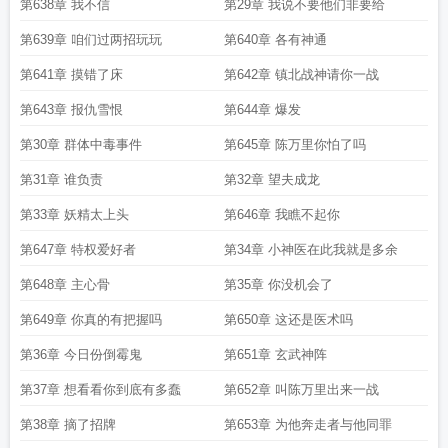
第638章 我不信
第29章 我说不要他们非要给
第639章 咱们过两招玩玩
第640章 各有神通
第641章 摸错了床
第642章 镇北战神请你一战
第643章 报仇雪恨
第644章 爆发
第30章 群体中毒事件
第645章 陈万里你怕了吗
第31章 谁负责
第32章 望夫成龙
第33章 妖精太上头
第646章 我瞧不起你
第647章 特权爱好者
第34章 小神医在此我就是多余
第648章 主心骨
第35章 你没机会了
第649章 你真的有把握吗
第650章 这还是医术吗
第36章 今日份倒霉鬼
第651章 玄武神阵
第37章 想看看你到底有多蠢
第652章 叫陈万里出来一战
第38章 摘了招牌
第653章 为他奔走者与他同罪