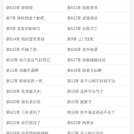
第610章 斩斩斩
第611章 你敢来否
第7章 得给我道个歉吧
第612章 进退维谷
第8章 首富的影响力
第613章 自取灭亡
第614章 我的盖世英雄
第9章 上门找死
第615章 吓破了胆
第616章 意外收获
第10章 你只是运气好而已
第617章 你敢碰她试试
第11章 深藏不露啊
第618章 陈家大妇啊
第12章 那就先死一死
第13章 老子心情不好就不治
第619章 苍龙噬天剑
第14章 这样可出气了
第620章 请长老出世
第15章 败家子
第621章 三长老到了
第16章 吹牛逼这谁还不会了
第622章 你不想活了
第623章 狗男女
第624章 你是我的狐狸精
第17章 马上给个交代