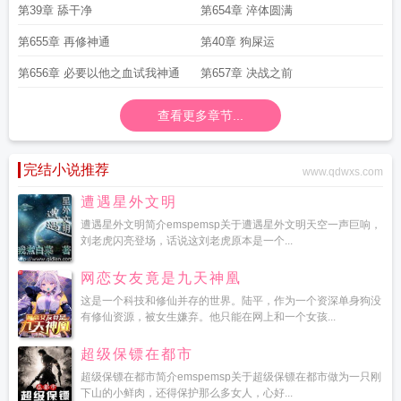
第39章 舔干净
第654章 淬体圆满
第655章 再修神通
第40章 狗屎运
第656章 必要以他之血试我神通
第657章 决战之前
查看更多章节...
完结小说推荐
www.qdwxs.com
遭遇星外文明
遭遇星外文明简介emspemsp关于遭遇星外文明天空一声巨响，
刘老虎闪亮登场，话说这刘老虎原本是一个...
网恋女友竟是九天神凰
这是一个科技和修仙并存的世界。陆平，作为一个资深单身狗没
有修仙资源，被女生嫌弃。他只能在网上和一个女孩...
超级保镖在都市
超级保镖在都市简介emspemsp关于超级保镖在都市做为一只刚
下山的小鲜肉，还得保护那么多女人，心好...