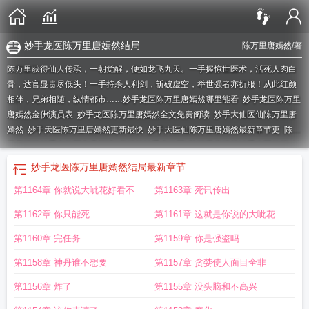
妙手龙医陈万里唐嫣然结局
陈万里唐嫣然
/著
陈万里获得仙人传承，一朝觉醒，便如龙飞九天。一手握惊世医术，活死人肉白
骨，达官显贵尽低头！一手持杀人利剑，斩破虚空，举世强者亦折服！从此红颜
相伴，兄弟相随，纵情都市……
妙手龙医陈万里唐嫣然哪里能看
妙手龙医陈万里
唐嫣然金佛演员表
妙手龙医陈万里唐嫣然全文免费阅读
妙手大仙医仙陈万里唐
嫣然
妙手天医陈万里唐嫣然更新最快
妙手大医仙陈万里唐嫣然最新章节更
陈万
里唐嫣然妙手大仙医免费阅读
唐嫣然妙手大仙医
陈万里唐嫣然妙手大医仙笔
妙
手龙医陈万里唐嫣然更新时间
陈万里与唐嫣然妙手龙
妙手龙医陈万里唐嫣然短
妙手龙医陈万里唐嫣然结局
最新章节
剧
妙手龙医陈万里唐嫣然新章节提醒
妙手仙医陈万里唐嫣然有声都市言情
妙手
第1164章 你就说大呲花好看不
第1163章 死讯传出
大医仙陈万里唐嫣然面费阅读
妙手大医仙陈万里唐嫣然剧情介绍
妙手龙医陈万
里唐嫣然全本免费阅读
陈万里唐嫣然妙手龙医780
妙手龙医陈万里唐嫣然金佛
第1162章 你只能死
第1161章 这就是你说的大呲花
免费观看
陈万里唐嫣然妙手龙医小
妙手仙医陈万里唐嫣然最新章节列表
妙手龙
医陈万里唐嫣然全集免费
妙手大仙医陈万里唐嫣然最新章节_妙
妙手龙医陈万里
第1160章 完任务
第1159章 你是强盗吗
唐嫣然最新章节更新消息
陈万里唐嫣然妙手大医仙最新章节更
陈万里唐嫣然妙
第1158章 神丹谁不想要
第1157章 贪婪使人面目全非
手龙医有声全文阅读
妙手龙医陈万里唐嫣然超前更新提醒
妙手龙医陈万里唐嫣
然最新章
妙手天医陈万里唐嫣然最新更新章节目录
妙手龙医陈万里唐嫣然完整
第1156章 炸了
第1155章 没头脑和不高兴
版免费全
妙手大医仙陈万里唐嫣然短剧
妙手大仙医陈万里和唐嫣然
妙手龙医陈