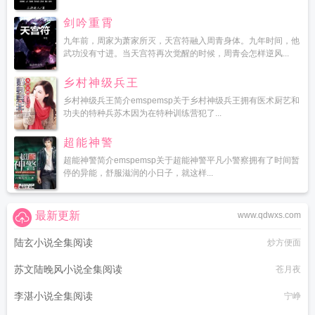
剑吟重霄
九年前，周家为萧家所灭，天宫符融入周青身体。九年时间，他
武功没有寸进。当天宫符再次觉醒的时候，周青会怎样逆风...
乡村神级兵王
乡村神级兵王简介emspemsp关于乡村神级兵王拥有医术厨艺和
功夫的特种兵苏木因为在特种训练营犯了...
超能神警
超能神警简介emspemsp关于超能神警平凡小警察拥有了时间暂
停的异能，舒服滋润的小日子，就这样...
最新更新
www.qdwxs.com
陆玄小说全集阅读
炒方便面
苏文陆晚风小说全集阅读
苍月夜
李湛小说全集阅读
宁峥