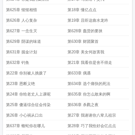
第625章 惺惺相惜
第18章 懂亿点点
第626章 人心复杂
第19章 且听这曲水龙吟
第627章 一念生灭
第628章 蠢货的要挟
第629章 阴谋的味道
第630章 财团聚首
第631章 掘金计划
第20章 美女何故害我
第632章 钓鱼
第21章 我看你是舍不得走
第22章 你别被人挑拨了
第633章 偶遇
第23章 恩断义绝
第634章 选个痛快的死法
第24章 你给老丈人上课呢
第635章 你怎么敢来的啊
第25章 傻逼综合征会传染
第636章 杀戮之夜
第26章 小心祸从口出
第27章 我谢谢你八辈儿祖宗
第637章 蝮蛇你在哪儿
第28章 巧了我恰好会亿点点