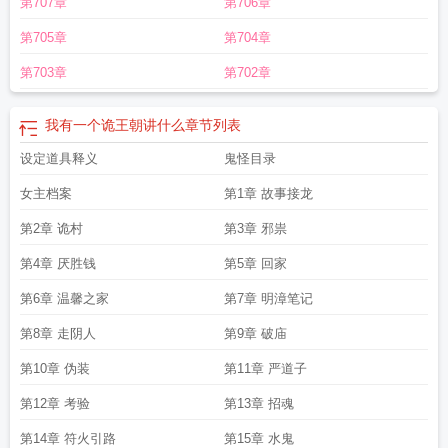
第707章
第706章
王朝TXT
我有一个诡王朝 起点
我有一个诡王朝最新章节
我有一个诡王朝人物介
绍
青蚨散人的所有
我有一个诡王朝最新免费阅读
我有一个诡王朝晋江
青蚨散
第705章
第704章
人
我有一个诡王朝笔趣阁全文
我有一个诡王朝女主和他哥什么时候
我有一个诡
王朝txt
我有一个诡王朝起点中文网
我有一个诡王朝2
我有一个诡王朝在哪看
我
第703章
第702章
有一个诡王朝听书
我有一个诡王朝免费阅读
我有一个诡王朝人物
我有一个诡王
朝好看吗
我有一个诡王朝TXT百度
我有一个诡王朝txt百度
我有一个诡王朝百
我有一个诡王朝讲什么
章节列表
科
我有一个诡王朝 作者 青蚨散人
我有一个诡王朝 华东看书
我有一个诡王朝什
么时候写的
设定道具释义
我有一个诡王朝写的什么
我有一个诡王朝笔趣阁
鬼怪目录
女主档案
第1章 故事接龙
第2章 诡村
第3章 邪祟
第4章 厌胜钱
第5章 回家
第6章 温馨之家
第7章 明漳笔记
第8章 走阴人
第9章 破庙
第10章 伪装
第11章 严道子
第12章 考验
第13章 招魂
第14章 符火引路
第15章 水鬼