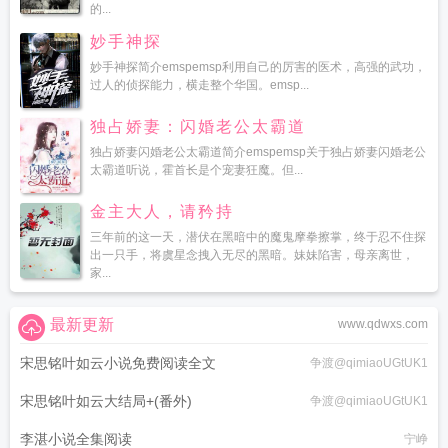
的...
妙手神探
妙手神探简介emspemsp利用自己的厉害的医术，高强的武功，
过人的侦探能力，横走整个华国。emsp...
独占娇妻：闪婚老公太霸道
独占娇妻闪婚老公太霸道简介emspemsp关于独占娇妻闪婚老公
太霸道听说，霍首长是个宠妻狂魔。但...
金主大人，请矜持
三年前的这一天，潜伏在黑暗中的魔鬼摩拳擦掌，终于忍不住探
出一只手，将虞星念拽入无尽的黑暗。妹妹陷害，母亲离世，
家...
最新更新
www.qdwxs.com
宋思铭叶如云小说免费阅读全文
争渡@qimiaoUGtUK1
宋思铭叶如云大结局+(番外)
争渡@qimiaoUGtUK1
李湛小说全集阅读
宁峥