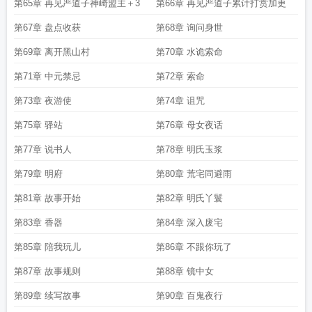
第65章 再见严道子神崎盟主＋3
第66章 再见严道子累计打赏加更
第67章 盘点收获
第68章 询问身世
第69章 离开黑山村
第70章 水诡索命
第71章 中元禁忌
第72章 索命
第73章 夜游使
第74章 诅咒
第75章 驿站
第76章 母女夜话
第77章 说书人
第78章 明氏玉浆
第79章 明府
第80章 荒宅同避雨
第81章 故事开始
第82章 明氏丫鬟
第83章 香器
第84章 深入废宅
第85章 陪我玩儿
第86章 不跟你玩了
第87章 故事规则
第88章 镜中女
第89章 续写故事
第90章 百鬼夜行