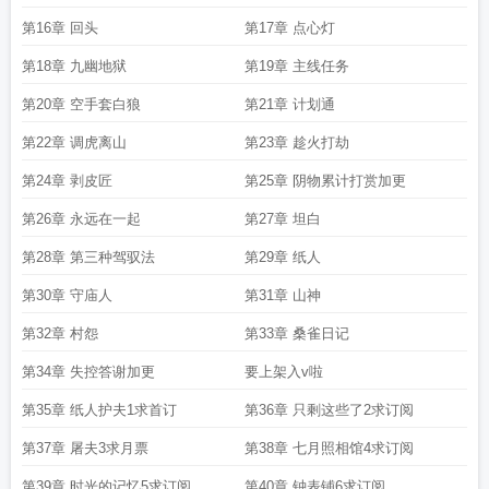
第16章 回头
第17章 点心灯
第18章 九幽地狱
第19章 主线任务
第20章 空手套白狼
第21章 计划通
第22章 调虎离山
第23章 趁火打劫
第24章 剥皮匠
第25章 阴物累计打赏加更
第26章 永远在一起
第27章 坦白
第28章 第三种驾驭法
第29章 纸人
第30章 守庙人
第31章 山神
第32章 村怨
第33章 桑雀日记
第34章 失控答谢加更
要上架入v啦
第35章 纸人护夫1求首订
第36章 只剩这些了2求订阅
第37章 屠夫3求月票
第38章 七月照相馆4求订阅
第39章 时光的记忆5求订阅
第40章 钟表铺6求订阅