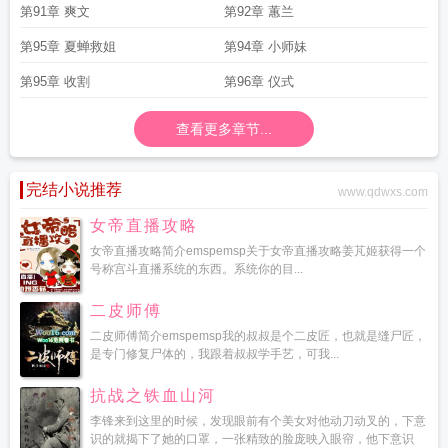
第91章 爽文
第92章 蕙兰
第95章 夏蝉救姐
第94章 小师妹
第95章 收割
第96章 仪式
查看更多章节...
完结小说推荐
www.qdwxs.com
女帝直播攻略
女帝直播攻略简介emspemsp关于女帝直播攻略姜芃姬获得一个
号称宫斗直播系统的东西。系统你的目...
二皮师傅
二皮师傅简介emspemsp我的叔叔是个二皮匠，也就是缝尸匠，
是专门修复尸体的，我跟着叔叔学手艺，可我...
抗战之铁血山河
李锋来到这里的时候，发现眼前有个美女对他动刀动叉的，下意
识的就揭下了她的口罩，一张精致的脸庞映入眼帘，他下意识