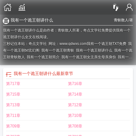
我有一个诡王朝讲什么
青蚨散人
/著
我有一个诡王朝讲什么是由作者：青蚨散人所著，奇点文学社免费提供我有一个
诡王朝讲什么全文在线阅读。
三秒记住本站：奇点文学社 网址：www.qdwxs.com
我有一个诡王朝TXT免费
我
有一个诡王朝txt玄幻阁
我有一个诡王朝青蚨
我有一个诡王朝讲什么
我有一个诡
王朝青蚨散人
我有一个诡王朝简介
我有一个诡王朝女主亲生母亲身份
我有一个
诡王朝桑雀
我有一个诡王朝讲的什么
我有一个诡王朝主要内容
我有一个厉鬼编
辑
我有一个诡王朝 青蚨散人
我有一个诡王朝资源
我有一个诡王朝桑雀哥哥
我
我有一个诡王朝讲什么
最新章节
有一个诡王朝兄妹相认
我有一个诡王朝讲解
我有一个诡王朝女主和他哥什么时
第717章
第716章
候相认
我有一个诡王朝百度
我有一个诡王朝何不凝
我有一个诡王朝全文免
费
我有一个鬼城
我有一个诡王朝是哪个平台的
我有一个诡王朝无防盗
我有个
第715章
第714章
鬼王老婆
我有一个鬼故事
我有一个诡王朝结局解析
我有一个诡王朝百度txt
我
有一个诡王朝在那个平台
我有一个诡王朝百度百科
我有一个诡王朝免费完整
第713章
第712章
版
我有一个诡王朝结局
我有一个诡王朝免费
我有一个诡王朝起点
我有一个诡
第711章
第710章
王朝烂尾
我有一个诡王朝完本网
我有一个诡王朝人物简介
我有一个恐怖屋 最
新章节 无弹窗
我有一个诡王朝全文阅读
我有一个诡王朝有声书
我有一个恐怖
第709章
第708章
屋最新章节
我有一个诡王朝有男主吗
我有一个诡王朝女主父母介绍
我有一个诡