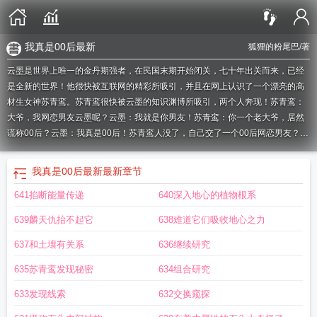
我真是00后最新
狐狸的粉尾巴
/著
云墨是世界上唯一的金丹期强者，在民国末期开始闭关，七十年出关而来，已经
是全新的世界！他很快被互联网的精彩所吸引，并且在网上认识了一个漂亮的高
材生女神苏青鸾。苏青鸾很快被云墨的知识渊博所吸引，两个人奔现！苏青鸾：
大爷，我网恋男友云墨呢？云墨：我就是你男友！苏青鸾：你一个老大爷，居然
谎称00后？云墨：我真是00后！苏青鸾人没了，自己交了一个00后网恋男友？而
且是全世界年纪最大的00后？但后续发现，这个大爷好像没那么简单？/p各位书
友要是觉得《百岁大爷网恋奔现，我真是00后》还不错的话请不要忘记向您QQ群
我真是00后最新
最新章节
和微博里的朋友推荐哦！/p百岁大爷网恋奔现，我真是00后：/p
我真是00后笔趣
641掐断能量传递
640深入地心的植物根系
阁最新
百岁大爷
我真是00后笔趣阁无弹窗
我真是00后免费阅
我真是00后全
文
百岁老大爷
我真是00后在线阅读免费完整版
我真是00后最新
我真是00后精
639麟天仇抬不起它
638难道它们吸收地心之力
校版
我真是00后断更了
我真是00后笔趣阁无弹窗最新章节
我真是00后无弹窗
手机版
网红百岁老人
我真是00后一个类型的的
我真是00后完整版免费
我真是
637和土壤有关系
636继续研究
00后
我真是00后全本完结免费
我真是00后 免费
我真是00后免费全文阅读
635苏青鸾发现秘密
634组合研究
5200
百岁老人相亲
我真是00后免费观看
我真是00后在线无弹窗
我真是00后
笔趣阁无错版
我真是00后无错版
我真是00后TXT免费
我真是00后在线
00后百
633发现线索
632交换窥探
岁老人
百岁老人成网红
百岁大爷网恋奔现我真是00后
我真是00后TXT
100岁