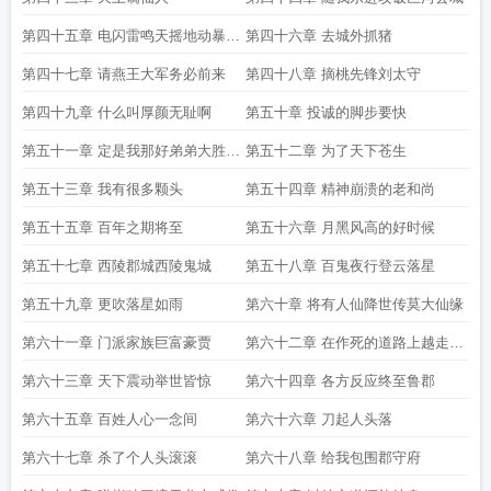
第四十五章 电闪雷鸣天摇地动暴雨
第四十六章 去城外抓猪
横泻天河倾
第四十七章 请燕王大军务必前来
第四十八章 摘桃先锋刘太守
第四十九章 什么叫厚颜无耻啊
第五十章 投诚的脚步要快
第五十一章 定是我那好弟弟大胜归
第五十二章 为了天下苍生
来
第五十三章 我有很多颗头
第五十四章 精神崩溃的老和尚
第五十五章 百年之期将至
第五十六章 月黑风高的好时候
第五十七章 西陵郡城西陵鬼城
第五十八章 百鬼夜行登云落星
第五十九章 更吹落星如雨
第六十章 将有人仙降世传莫大仙缘
第六十一章 门派家族巨富豪贾
第六十二章 在作死的道路上越走越
远
第六十三章 天下震动举世皆惊
第六十四章 各方反应终至鲁郡
第六十五章 百姓人心一念间
第六十六章 刀起人头落
第六十七章 杀了个人头滚滚
第六十八章 给我包围郡守府