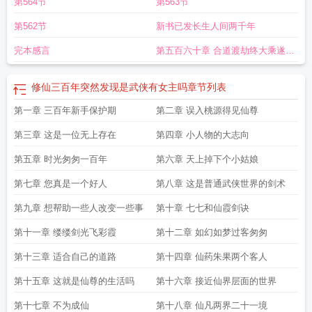
第564节
第563节
第562节
新书已发长生人间两千年
完本感言
第五百六十章 合道渡劫终大乘遂古
之初开仙道全书完
修仙三百年突然发现是武侠有女主吗
章节列表
第一章 三百年新手保护期
第二章 误入桃源得见仙尊
第三章 这是一位无上存在
第四章 小人物的大志向
第五章 时光匆匆一百年
第六章 天上掉下个小姑娘
第七章 您真是一个好人
第八章 这是普通武侠世界的剑术
第九章 想帮助一些人改变一些事
第十章 七七和仙霞剑诀
第十一章 缕缕剑光飞彩霞
第十二章 如幻如梦过客匆匆
第十三章 适合自己的道路
第十四章 仙药朱果两个客人
第十五章 这就是仙尊的生活吗
第十六章 接近仙界层面的世界
第十七章 不为成仙
第十八章 仙凡两界二十一境