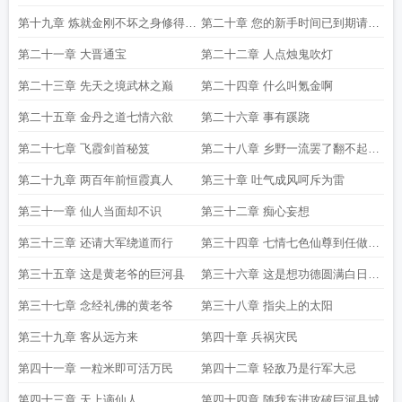
第十九章 炼就金刚不坏之身修得圆
第二十章 您的新手时间已到期请及
满无暇之神
时充值
第二十一章 大晋通宝
第二十二章 人点烛鬼吹灯
第二十三章 先天之境武林之巅
第二十四章 什么叫氪金啊
第二十五章 金丹之道七情六欲
第二十六章 事有蹊跷
第二十七章 飞霞剑首秘笈
第二十八章 乡野一流罢了翻不起什
么风浪
第二十九章 两百年前恒霞真人
第三十章 吐气成风呵斥为雷
第三十一章 仙人当面却不识
第三十二章 痴心妄想
第三十三章 还请大军绕道而行
第三十四章 七情七色仙尊到任做县
尊
第三十五章 这是黄老爷的巨河县
第三十六章 这是想功德圆满白日飞
升啊
第三十七章 念经礼佛的黄老爷
第三十八章 指尖上的太阳
第三十九章 客从远方来
第四十章 兵祸灾民
第四十一章 一粒米即可活万民
第四十二章 轻敌乃是行军大忌
第四十三章 天上谪仙人
第四十四章 随我东进攻破巨河县城