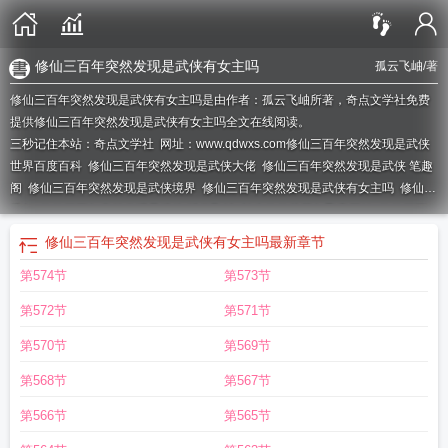
修仙三百年突然发现是武侠有女主吗
孤云飞岫
/著
修仙三百年突然发现是武侠有女主吗是由作者：孤云飞岫所著，奇点文学社免费
提供修仙三百年突然发现是武侠有女主吗全文在线阅读。
三秒记住本站：奇点文学社 网址：www.qdwxs.com
修仙三百年突然发现是武侠
世界百度百科
修仙三百年突然发现是武侠大佬
修仙三百年突然发现是武侠 笔趣
阁
修仙三百年突然发现是武侠境界
修仙三百年突然发现是武侠有女主吗
修仙几
千年
修仙三百年突然发现是武侠 孤云飞岫
长生修仙从暮年娶妻开始
修仙三百
年突然发现是武侠免费阅读
修仙三百年突然发现是武侠笔趣阁
修仙三百年突然
修仙三百年突然发现是武侠有女主吗
最新章节
发现是武侠百度百科女主
修仙三千年白秋然
修仙三千年有两个女儿
我在低武世
第574节
第573节
界得道成仙
修仙三百年突然发现是武侠世界
修仙三百年突然发现是武侠好看
吗
修仙三百年突然发现是武侠百度百科
修仙三百年突然发现是武侠女主
修仙三
第572节
第571节
百年突然发现是武侠境界划分
你们练武我修仙
崔恒修仙三百年突然发现是武
侠
修仙三百年突然发现是武侠TXT
修仙三百年突然发现是武侠动漫
修仙三百年
第570节
第569节
突然发现是武侠女主是谁
修仙三百年突然发现是武侠百科
在武侠世界修仙隐居
第568节
第567节
的
修仙三千年回归都市的
第566节
第565节