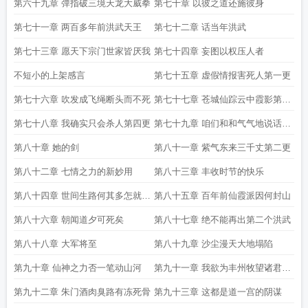
第六十九章 弹指破三境天龙大威拳
第七十章 以彼之道还施彼身
第七十一章 两百多年前洪武天王
第七十二章 话当年洪武
第七十三章 愿天下宗门世家皆厌我
第七十四章 妄图以权压人者
不短小的上架感言
第七十五章 虚假情报害死人第一更
第七十六章 吹发成飞绳断头而不死
第七十七章 苍城仙踪云中霞影第三
更
第七十八章 我确实只会杀人第四更
第七十九章 咱们和和气气地说话第
五更
第八十章 她的剑
第八十一章 紫气东来三千丈第二更
第八十二章 七情之力的新妙用
第八十三章 丰收时节的快乐
第八十四章 世间生路何其多怎就偏
第八十五章 百年前仙霞派因何封山
走这一条
第八十六章 朝闻道夕可死矣
第八十七章 绝不能再出第二个洪武
第八十八章 大军将至
第八十九章 沙尘漫天大地塌陷
第九十章 仙神之力否一笔动山河
第九十一章 我欲为丰州牧望诸君皆
安
第九十二章 朱门酒肉臭路有冻死骨
第九十三章 这都是道一宫的阴谋