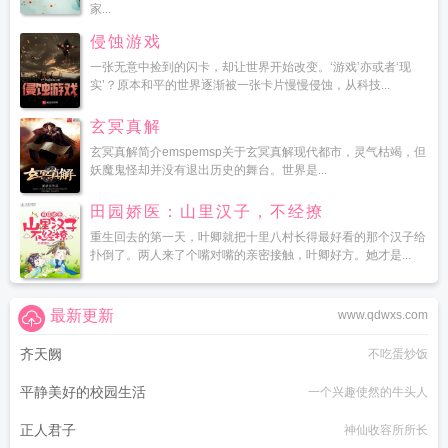
家...
侵蚀游戏
一张无意中捡到的闪卡，却让世界开始改变。‘游戏’亦或者‘现
实’？原本和平的世界逐渐被一张卡片慢慢侵蚀，从科技...
玄冥真解
玄冥真解简介emspemsp关于玄冥真解现代都市，灵气枯竭，但
妖魔鬼怪却并没有退出历史的舞台。世界是...
田园娇医：山里汉子，不经撩
重生回去的第一天，叶卿就把十里八村长得最好看的那个汉子给
扑倒了。两人来了个嘴对嘴的亲密接触，叶卿好方。她才是...
最新更新
www.qdwxs.com
齐天阙
不吃蛋炒饭
平静美好的校园生活
一个兴趣使然的牛头人
正人君子
神仙收容所所长