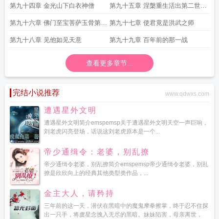
第九十四章 金光山下白衣神僧
第九十五章 涅槃重生活出第二世第
二更
第九十六章 佛门至宝菩萨玉骨第三
第九十七章 使君竟是洪武之师
更
第九十八章 见他如见天意
第九十九章 百年前的那一战
查看更多章节...
完结小说推荐
www.qdwxs.com
遭遇星外文明
遭遇星外文明简介emspemsp关于遭遇星外文明天空一声巨响，
刘老虎闪亮登场，话说这刘老虎原本是一个...
帝少通缉令：老婆，别乱撩
帝少通缉令老婆，别乱撩简介emspemsp帝少通缉令老婆，别乱
撩是欣欣向上的经典其他类型类作品，...
金主大人，请矜持
三年前的这一天，潜伏在黑暗中的魔鬼摩拳擦掌，终于忍不住探
出一只手，将虞星念拽入无尽的黑暗。妹妹陷害，母亲离世，