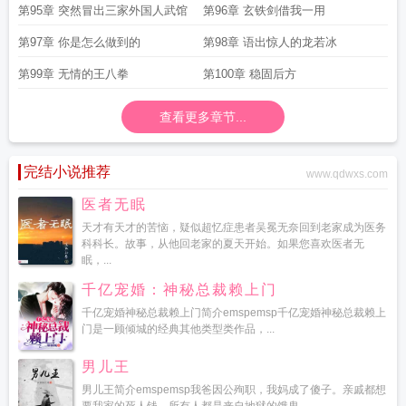
第95章 突然冒出三家外国人武馆
第96章 玄铁剑借我一用
第97章 你是怎么做到的
第98章 语出惊人的龙若冰
第99章 无情的王八拳
第100章 稳固后方
查看更多章节...
完结小说推荐
www.qdwxs.com
医者无眠
天才有天才的苦恼，疑似超忆症患者吴冕无奈回到老家成为医务
科科长。故事，从他回老家的夏天开始。如果您喜欢医者无
眠，...
千亿宠婚：神秘总裁赖上门
千亿宠婚神秘总裁赖上门简介emspemsp千亿宠婚神秘总裁赖上
门是一顾倾城的经典其他类型类作品，...
男儿王
男儿王简介emspemsp我爸因公殉职，我妈成了傻子。亲戚都想