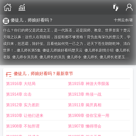
傻徒儿，师娘好看吗？
十州云水
/著
什么？你们的师父是武道之王，是一代医圣，还是国师、教皇、世界首富？楚云
天嗤之以鼻：这些人在我面前，连提鞋都不够资格！背负血海深仇的楚云天，学
成归来，惩恶霸，除奸佞。且看他如何凭一己之力，还天下苍生朗朗乾坤、清白
世界！...
傻儿师长第5集
傻徒儿师娘好看吗楚天云
傻儿师长剧情介绍
傻儿师长
老版
傻儿师令演员表
傻儿师长的演员
傻儿师令
傻儿师长
傻儿师长老婆玉
贞
傻儿师长原型
傻儿师长第五集
傻儿师长图片
师傅的傻徒儿
傻儿师长1一35
集 播放
傻儿师长几个老婆
傻儿师长第4集
傻儿师长全部演员表
傻儿师长02
傻
傻徒儿，师娘好看吗？
最新章节
儿师长第1集
傻儿师长第四集
傻儿师长结婚
傻儿师长高清
傻儿师长第二
傻儿
第1916章 大结局
第1915章 神游大帝陨落
师长女主角
傻儿师长完整版
傻儿师长03
傻徒儿师娘好看吗楚天云TXT
傻儿师
长 老婆
傻儿司令第一部全集
傻儿师令第一部全集
师娘好看吗知乎
傻儿师长4
第1914章 出击
第1913章 终须一战
集
傻儿师长的原型
师娘好看吗
傻儿师长第一个老婆
傻儿师长的故事
傻师傅图
片
傻徒弟什么意思
傻徒儿师娘好看吗
傻儿师长分集剧情
傻儿师第五集
傻徒弟
第1912章 实力差距
第1911章 揭开真相
是什么意思
傻儿师长免费全集
傻儿师长大结局
傻徒儿
傻徒儿是什么意思
第1910章 让他们进来
第1909章 借你宝座一用
第1908章 不知所谓
第1907章 懒得理会