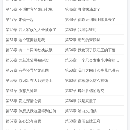
第45章 不适时宜的阴山七鬼
第46章 脚底抹油溜了
第47章 咱俩一起
第48章 你昨天到底上哪儿去了
第49章 四大家族的人全被杀了
第50章 我可以证明
第51章 这个证据就是我
第52章 霸气的宋嫣然
第53章 有一个词叫欲擒故纵
第54章 我发现了汉江王的下落
第55章 龙若冰父母被绑架
第56章 一个只会发生小冲突的男
人
第57章 有些怪异的龙乱国
第58章 我们之间什么事儿也没有
第59章 原因出在大师娘身上
第60章 你家怎么这么有钱
第61章 激怒八师姐
第62章 诡计多端的迈克
第63章 爱之深情之切
第64章 我是真服了
第65章 休想从我这里得到任何消
第66章 浦白文招供
息
第67章 苦心没有白费
第68章 夜闯金陵王府