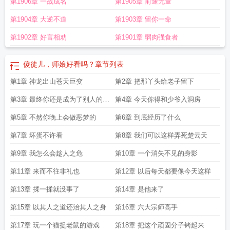
第1906章 一战成名
第1905章 前途无量
第1904章 大逆不道
第1903章 留你一命
第1902章 好言相劝
第1901章 弱肉强食者
傻徒儿，师娘好看吗？
章节列表
第1章 神龙出山苍天巨变
第2章 把那丫头给老子留下
第3章 最终你还是成为了别人的新
第4章 今天你得和少爷入洞房
娘
第5章 不然你晚上会做恶梦的
第6章 到底经历了什么
第7章 坏蛋不许看
第8章 我们可以这样弄死楚云天
第9章 我怎么会趁人之危
第10章 一个消失不见的身影
第11章 来而不往非礼也
第12章 以后每天都要像今天这样
第13章 揉一揉就没事了
第14章 是他来了
第15章 以其人之道还治其人之身
第16章 六大宗师高手
第17章 玩一个猫捉老鼠的游戏
第18章 把这个顽固分子铐起来