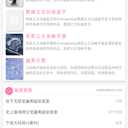
要我家的死人钱。所有人都是来自地狱的饿鬼...
赘婿之古玩操盘手
赘婿之古玩操盘手简介emspemsp赘婿之古玩操盘手是天青色雨
的经典都市言情类作品，赘婿之古玩操盘手...
异星公主攻略手册
异星公主攻略手册简介emspemsp异星公主攻略手册是凋零暮色
的经典其他类型类作品，异星公主攻略手册...
越界示爱
云欲晚不慎弄丢温仰之的信，外国管家却信誓旦旦说那是封情书
她暗恋温仰之多年，得知是情书后，连夜回国。怀揣着他也...
最新更新
www.qdwxs.com
世子无双笔趣阁超前更新
宁峥
史上最强师父笔趣阁超前更新
炒方便面
宁宸大结局+(番外)
修果