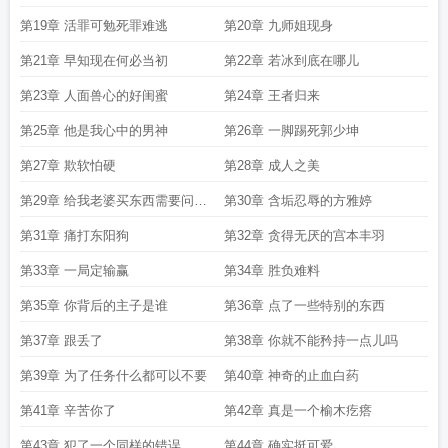
第19章 活罪可勉死罪难逃
第20章 九师姐现身
第21章 早知现在何必当初
第22章 若冰到底在哪儿
第23章 人面兽心的好闺蜜
第24章 王者归来
第25章 他是我心中的男神
第26章 一脚踢死郭少坤
第27章 欺软怕硬
第28章 成人之美
第29章 给我老婆买东西需要问价
第30章 含垢忍辱的方雅婷
格吗
第31章 痛打东阳狗
第32章 贪得无厌的宫本丰羽
第33章 一局定输赢
第34章 胜负难料
第35章 你背后的主子是谁
第36章 点了一些特别的东西
第37章 跟丢了
第38章 你就不能矜持一点儿吗
第39章 为了任务什么都可以不要
第40章 神奇的止血白药
第41章 辛苦你了
第42章 真是一个榆木疙瘩
第43章 犯了一个同样的错误
第44章 确实挺可爱