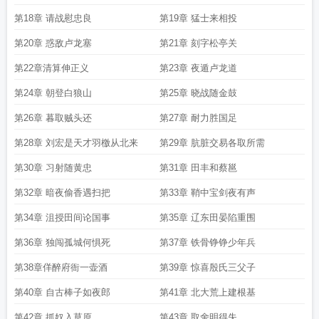
第18章 请战慰忠良
第19章 猛士来相投
第20章 惑敌卢龙塞
第21章 刻字松亭关
第22章清算伸正义
第23章 夜遁卢龙道
第24章 朝登白狼山
第25章 晓战随金鼓
第26章 暮取贼头还
第27章 耐力胜国足
第28章 刘宏是天才羽檄从北来
第29章 肮脏交易各取所需
第30章 习射随黄忠
第31章 田丰和蔡邕
第32章 暗夜偷香遇扫把
第33章 鞘中宝剑夜有声
第34章 沮授田间论国事
第35章 辽东田晏陷重围
第36章 独闯孤城何惧死
第37章 铁骨铮铮少年兵
第38章佯醉府衙一壶酒
第39章 惊喜殷氏三父子
第40章 自古棒子如夜郎
第41章 北大荒上建根基
第42章 抓奴入草原
第43章 取舍明得失