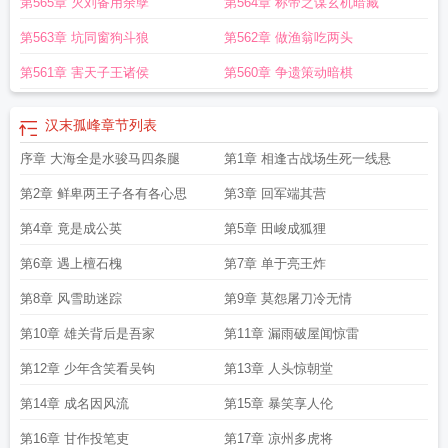
第565章 灭刘备用余孽
第564章 称帝之谋玄机暗藏
第563章 坑同窗狗斗狼
第562章 做渔翁吃两头
第561章 害天子王诸侯
第560章 争遗策动暗棋
汉末孤峰
章节列表
序章 大海全是水骏马四条腿
第1章 相逢古战场生死一线悬
第2章 鲜卑两王子各有各心思
第3章 回军端其营
第4章 竟是成公英
第5章 田峻成狐狸
第6章 遇上檀石槐
第7章 单于亮王炸
第8章 风雪助迷踪
第9章 莫怨屠刀冷无情
第10章 雄关背后是吾家
第11章 漏雨破屋闻惊雷
第12章 少年含笑看吴钩
第13章 人头惊朝堂
第14章 成名因风流
第15章 暴笑享人伦
第16章 甘作投笔吏
第17章 凉州多虎将