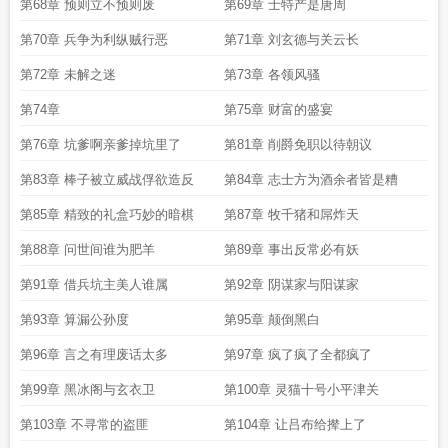
第68章 预则立不预则废
第69章 士特产是唐周
第70章 兵争为利纵贼行恶
第71章 刘玄德与关云长
第72章 未解之迷
第73章 各领风骚
第74章
第75章 财富的盛宴
第76章 坑爹啊亲爹掉坑里了
第81章 削爵免职以待朝议
第83章 棒子被立威战俘欲造反
第84章 志士方为酒余者皆是糟
第85章 精致的礼盒巧妙的暗棋
第87章 牧千猪和屌炸天
第88章 问世间谁为肥羊
第89章 事出反常必有妖
第91章 借兵坑主美人谁属
第92章 阴谋家与阳谋家
第93章 算漏公孙度
第95章 颠倒黑白
第96章 言之有理废话太多
第97章 疯了疯了全都疯了
第99章 黑冰阁与玄衣卫
第100章 灵猫十号小平津关
第103章 不寻常的盗匪
第104章 让吕布给撵上了