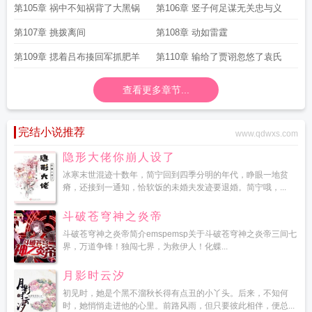
第105章 祸中不知祸背了大黑锅
第106章 竖子何足谋无关忠与义
第107章 挑拨离间
第108章 动如雷霆
第109章 揌着吕布揍回军抓肥羊
第110章 输给了贾诩忽悠了袁氏
查看更多章节...
完结小说推荐
www.qdwxs.com
隐形大佬你崩人设了
冰寒末世混迹十数年，简宁回到四季分明的年代，睁眼一地贫
瘠，还接到一通知，恰软饭的未婚夫发迹要退婚。简宁哦，...
斗破苍穹神之炎帝
斗破苍穹神之炎帝简介emspemsp关于斗破苍穹神之炎帝三间七
界，万道争锋！独闯七界，为救伊人！化蝶...
月影时云汐
初见时，她是个黑不溜秋长得有点丑的小丫头。后来，不知何
时，她悄悄走进他的心里。前路风雨，但只要彼此相伴，便总...