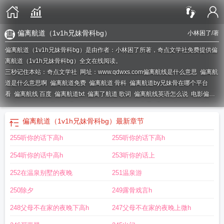
偏离航道（1v1h兄妹骨科bg）
小林困了
/著
偏离航道（1v1h兄妹骨科bg）是由作者：小林困了所著，奇点文学社免费提供偏
离航道（1v1h兄妹骨科bg）全文在线阅读。
三秒记住本站：奇点文学社 网址：www.qdwxs.com
偏离航线是什么意思
偏离航
道是什么意思啊
偏离航道免费
偏离航道 骨科
偏离航道by兄妹骨在哪个平台
看
偏离航线 百度
偏离航道txt
偏离了航道 歌词
偏离航线英语怎么说
电影偏离
航道
偏离航线的英文短语
航道偏离
偏离航道什么意思
番外偏离航道
偏离航线
的英文
偏离航线英文
偏离航向是什么意思
偏离航线的你
偏离航线什么意思
航
偏离航道（1v1h兄妹骨科bg）
最新章节
道偏离番外
偏离航线/航路或应飞航迹
偏离航道在线阅读
偏离航线
偏离航路的
255听你的话下高h
255听你的话下高h
后果
偏离航道骨科完结了吗
偏离航线二战电影在线观看
偏离航道by兄妹骨最
新
偏离航线的句子
偏离航道(1v1h兄妹骨科bg)作者小林困了/著
偏离航道(1v1h
254听你的话中高h
253听你的话上
兄妹骨科bg) 第103章
偏离航线 rmvb
偏离航道(1v1h兄妹骨科bg)小林困了
偏离
航道兄妹最新
偏离航道骨科免费
偏离
偏离航线在线观看
252在温泉别墅的夜晚
251温泉游
250除夕
249露骨戏言h
248父母不在家的夜晚下高h
247父母不在家的夜晚上微h