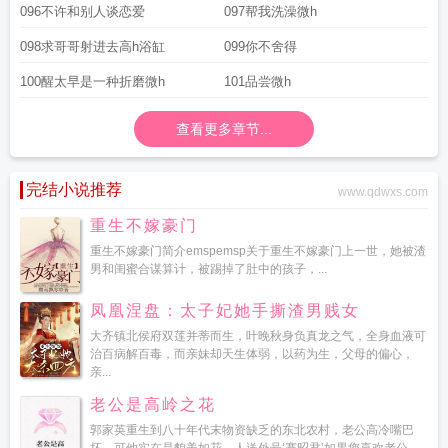
096不许和别人谈恋爱
097帮我洗澡微h
098求哥哥射进去高h浴缸
099你不舍得
100醒太早是一种折磨微h
101品尝微h
查看更多章节...
完结小说推荐
www.qdwxs.com
重生不嫁豪门
重生不嫁豪门简介emspemsp关于重生不嫁豪门上一世，她被渣
男和闺蜜合谋算计，被踢掉了肚中的孩子，...
凤凰涅盘：太子妃她手撕渣男贱女
大齐镇北侯府双莲并蒂而生，叶晚秋身负真龙之气，全身血液可
治百病解百毒，而亲妹却天生体弱，以药为生，父母的偏心，
亲...
老公是高岭之花
郭家英重生到八十年代末物资缺乏的东北农村，老公高冷嘴巴