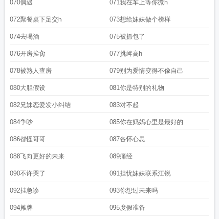
070偶遇
071我在车上等你微h
072聚餐桌下足交h
073想给妹妹做个榜样
074去喝酒
075被抓包了
076开房挨肏
077挑衅高h
078被熟人查房
079别为爱情变得不像自己
080大胆假设
081你是特别的礼物
082兄妹恋爱发小纠结
083对不起
084争吵
085你在妈妈心里是最好的
086都怪哥哥
087各怀心思
088飞向更好的未来
089痛经
090不许哭了
091担忧妹妹联系江锐
092挂急诊
093你想过未来吗
094摊牌
095度假准备