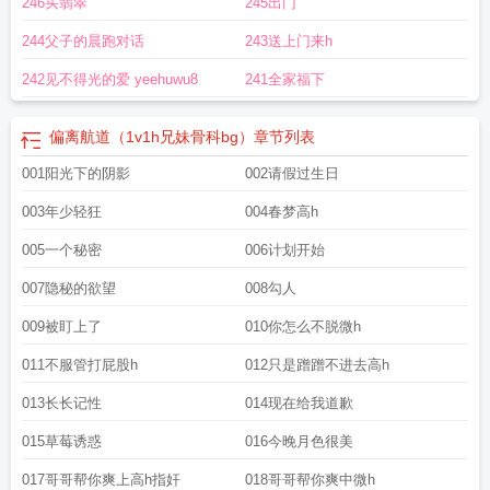
246买翡翠
245出门
244父子的晨跑对话
243送上门来h
242见不得光的爱 yeehuwu8
241全家福下
偏离航道（1v1h兄妹骨科bg）
章节列表
001阳光下的阴影
002请假过生日
003年少轻狂
004春梦高h
005一个秘密
006计划开始
007隐秘的欲望
008勾人
009被盯上了
010你怎么不脱微h
011不服管打屁股h
012只是蹭蹭不进去高h
013长长记性
014现在给我道歉
015草莓诱惑
016今晚月色很美
017哥哥帮你爽上高h指奸
018哥哥帮你爽中微h