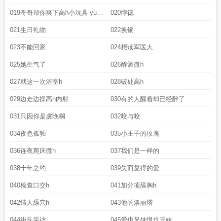
019哥哥帮你爽下高h小玩具 yu
020悖德
wan g
021生日礼物
022换锁
023不能回家
024想读军医大
025她生气了
026醉酒微h
027就这一次浴室h
028破处高h
029边走边操高h内射
030有的人醒着却已经醉了
031只因你是虞晚桐
032咬与咬
034夜色孤独
035小王子的玫瑰
036连夜爬床微h
037我们是一样的
038十年之约
039失而复得的爱
040检查口交h
041加分项舔胸h
042情人舔穴h
043他的洛丽塔
044街头采访
045爱也兄妹恨也兄妹