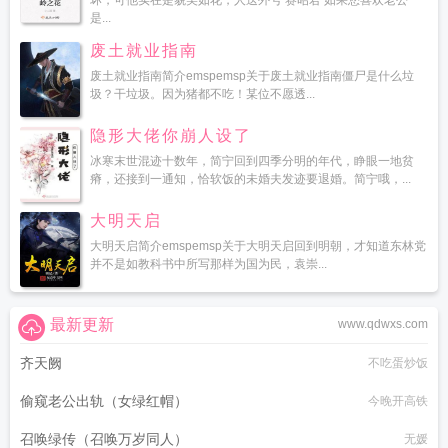
坏，可他实在是貌美如花，人送外号‘赛昭君’如果您喜欢老公
是...
废土就业指南
废土就业指南简介emspemsp关于废土就业指南僵尸是什么垃
圾？干垃圾。因为猪都不吃！某位不愿透...
隐形大佬你崩人设了
冰寒末世混迹十数年，简宁回到四季分明的年代，睁眼一地贫
瘠，还接到一通知，恰软饭的未婚夫发迹要退婚。简宁哦，...
大明天启
大明天启简介emspemsp关于大明天启回到明朝，才知道东林党
并不是如教科书中所写那样为国为民，袁崇...
最新更新
www.qdwxs.com
齐天阙
不吃蛋炒饭
偷窥老公出轨（女绿红帽）
今晚开高铁
召唤绿传（召唤万岁同人）
无媛