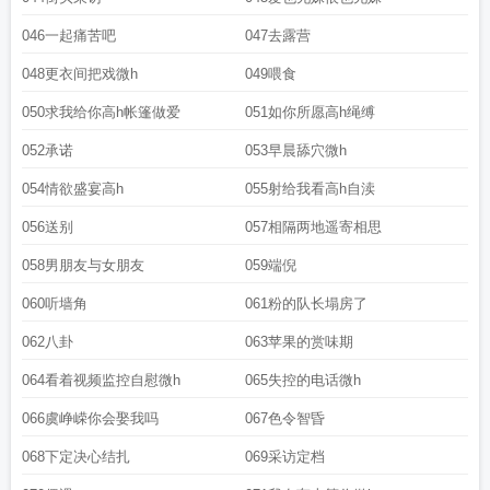
046一起痛苦吧
047去露营
048更衣间把戏微h
049喂食
050求我给你高h帐篷做爱
051如你所愿高h绳缚
052承诺
053早晨舔穴微h
054情欲盛宴高h
055射给我看高h自渎
056送别
057相隔两地遥寄相思
058男朋友与女朋友
059端倪
060听墙角
061粉的队长塌房了
062八卦
063苹果的赏味期
064看着视频监控自慰微h
065失控的电话微h
066虞峥嵘你会娶我吗
067色令智昏
068下定决心结扎
069采访定档