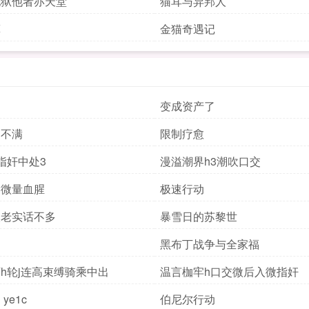
地狱他者亦天堂
猫耳与异邦人
算
金猫奇遇记
变成资产了
的不满
限制疗愈
指奸中处3
漫溢潮界h3潮吹口交
察微量血腥
极速行动
人老实话不多
暴雪日的苏黎世
黑布丁战争与全家福
h轮j连高束缚骑乘中出
温言枷牢h口交微后入微指奸
ye1c
伯尼尔行动