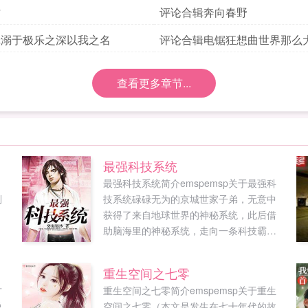
才
评论合辑奔向春野
辑溺于极乐之深以我之名
评论合辑电锯狂想曲世界那么
看
查看更多章节...
最强科技系统
，
最强科技系统简介emspemsp关于最强科
别
技系统碌碌无为的京城世家子弟，无意中
获得了来自地球世界的神秘系统，此后借
助脑海里的神秘系统，走向一条科技霸主
之路。首发po18nlpo1⒏υip...
重生空间之七零
古
重生空间之七零简介emspemsp关于重生
说
空间之七零（本文是发生在七十年代的故