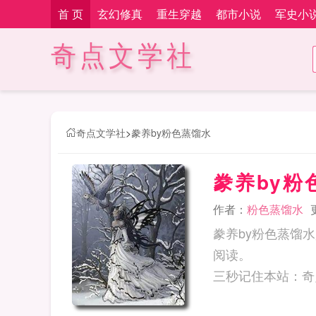
首 页
玄幻修真
重生穿越
都市小说
军史小
奇点文学社
奇点文学社
>
豢养by粉色蒸馏水
豢养by粉
作者：
粉色蒸馏水
豢养by粉色蒸馏
阅读。