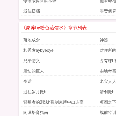
修缮版惊雷默示录
他者即
最佳搭档
罪责倒
《豢养by粉色蒸馏水》章节列表
落地成盒
神迹
和秀发aybyebye
对住所
兄弟情义
占有课h
胆怯的巨人
实地考
夜话
老实人
过往岁月微h
清创微h
背叛者的刑法h强制束缚中出连高
项圈之下
间谍培育指南
战前特训 