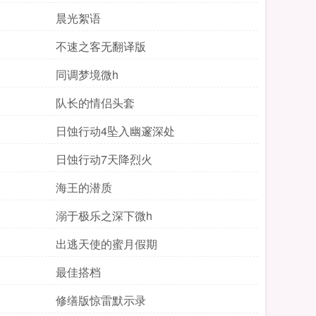
晨光絮语
不速之客无翻译版
同调梦境微h
队长的情侣头套
日蚀行动4坠入幽邃深处
日蚀行动7天降烈火
海王的潜质
溺于极乐之深下微h
出逃天使的蜜月假期
最佳搭档
修缮版惊雷默示录