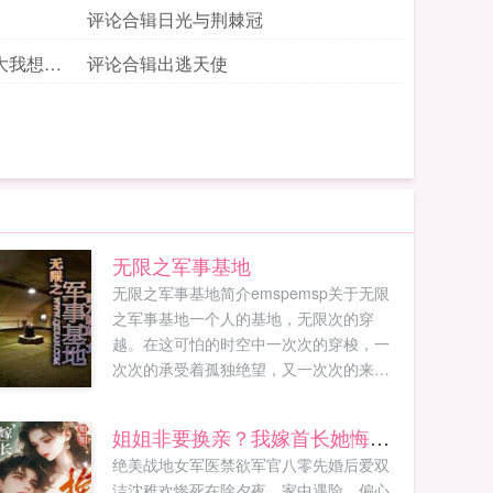
评论合辑日光与荆棘冠
大我想去
评论合辑出逃天使
无限之军事基地
无限之军事基地简介emspemsp关于无限
之军事基地一个人的基地，无限次的穿
越。在这可怕的时空中一次次的穿梭，一
次次的承受着孤独绝望，又一次次的来到
不同的时代。从第一次世界大战的索姆
河，到第二次世界大战的中国从盟军攻击
姐姐非要换亲？我嫁首长她悔哭了
下的...
绝美战地女军医禁欲军官八零先婚后爱双
洁沈稚欢惨死在除夕夜，家中遇险，偏心