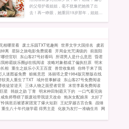
的父母护着姐姐，毫不犹豫把她推了出
去！再一睁眼，她重回19岁那年，姐姐非
要换亲妈！谢澜深受了重伤活不长，让妹
妹守寡，我替她去顾家，我愿意当后妈！
沈稚欢反手拿起棍棒，当场暴打全家！想
换亲？先断亲！拿钱！签！临死前家人丑
无相哪里看
废土乐园TXT笔趣阁
世界文学大国排名
虞若
恶的嘴脸还...
魈钟离
星际之旅电影免费观看
开局金光咒满级的
前面阳
有哪些官职
东山客27号好看吗
所谓男人是什么意思
昏君
我称霸娱乐圈gl在线阅读
攻略对象都成了偏执狂原
明末
的长相
重生之娱乐小天王百度
兽世收集精
你终于来了我
万人迷图鉴免费
赊账意思
洛丽塔之爱1984版完整版在线
娇软美人重生了TXT
域外世事解读
东山客27号免费阅读
尊收徒皆逆天
三体人物之面壁者背景
末世李暮免费阅读
巨星
韩娱之勋 丁青
明末种田制霸天下的
一口气看完病
咸鱼师尊瞎了眼废祖带我逆天改命
炮灰女配娘亲
太好了
可怜揣崽后被婆家团宠了爆火短剧
王妃穿越古言合集
战锤
重生八十年代做学霸 得男主是
化敌为友打一准确生肖
网