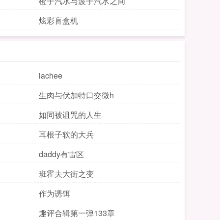
橙子汽水与波子汽水之间
炫彩盲盒机
iachee
生肉与伏加特口交微h
如同被诅咒的人生
耳根子软的大兵
daddy有雷区
班霍夫大街之变
作为诱饵
趣评合辑第一弹133章