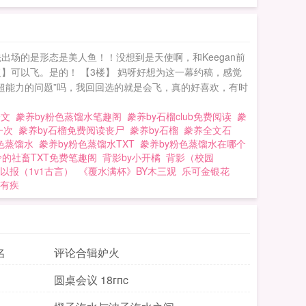
出场的是形态是美人鱼！！没想到是天使啊，和Keegan前
】可以飞。是的！ 【3楼】 妈呀好想为这一幕约稿，感觉
种超能力的问题”吗，我回回选的就是会飞，真的好喜欢，有时
全文
豢养by粉色蒸馏水笔趣阁
豢养by石榴club免费阅读
豢
一次
豢养by石榴免费阅读丧尸
豢养by石榴
豢养全文石
色蒸馏水
豢养by粉色蒸馏水TXT
豢养by粉色蒸馏水在哪个
怜的社畜TXT免费笔趣阁
背影by小开橘
背影（校园
以报（1v1古言）
《覆水满杯》BY木三观
乐可金银花
人有疾
名
评论合辑妒火
圆桌会议 18гпc