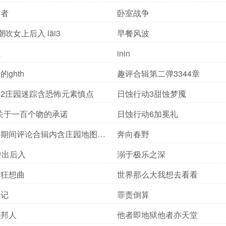
获者
卧室战争
吹女上后入 lāi3
早餐风波
土
inin
ghth
趣评合辑第二弹3344章
2庄园迷踪含恐怖元素慎点
日蚀行动3甜蚀梦魇
外关于一百个吻的承诺
日蚀行动6加冕礼
期间评论合辑内含庄园地图1
奔向春野
中出后入
溺于极乐之深
锯狂想曲
世界那么大我想去看看
遇记
罪责倒算
异邦人
他者即地狱他者亦天堂