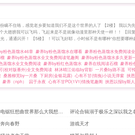
份瞒不住咯，感觉老乡要知道我们不是这个世界的人了 【2楼】 我以为先
个大翅膀我可以飞吗，飞起来是不是就像动漫里那种天使一样！！ 【回复
撒圣光，通通闪开！ 【5楼】 ！可以飞好耶，小时候不是有哪种“你想要哪
by粉色蒸馏水46章
豢养by粉色蒸馏水在哪看
豢养粉色蒸馏水免费阅读
石榴
豢养by粉色蒸馏水全文免费阅读笔趣阁
豢养by粉色蒸馏水多久更新
色蒸馏水全文免费阅读
豢养by粉红色蒸馏水
豢养在线阅读石榴
豢养粉
可(校对版番外)全文免费阅读
林沐晴江佑临by背影
一片桑by路不遥
可
读
桑雅柳芜by一片桑
下厨房(金银花露)
心有不甘(情挽)小说无弹窗
挟恩
）豢养（nph）
囚于永夜
心有不甘PO(1V1)情挽笔趣阁
挟恩以报by斯
辑电锯狂想曲世界那么大我想去
评论合辑溺于极乐之深以我之
辑奔向春野
游戏天才