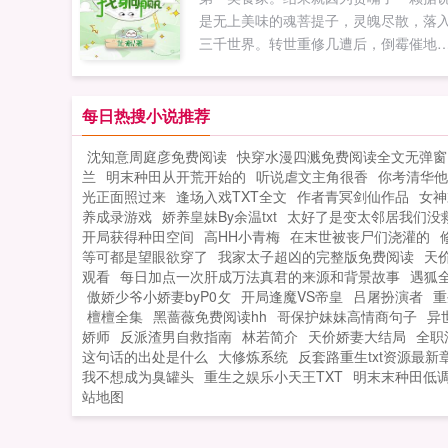
是无上美味的魂菩提子，灵魄尽散，落
三千世界。转世重修几遭后，倒霉催地
入九零年代，成了刚满十一岁的农家小
妞。好在虽然缺食少穿，一大家子人也
和和美美。再看全家都在努力搞钱，躺
每日热搜小说推荐
指日可待！只不过很快的，君小小就发
沈知意周庭彦免费阅读
快穿水漫四溅免费阅读全文无弹窗
这个世界有那么亿点点不对劲。...
兰
明末种田从开荒开始的
听说虐文主角很香
你考清华他
光正面照过来
逢场入戏TXT全文
作者青冥剑仙作品
女神
养成录游戏
娇养皇妹By余温txt
太好了是变太邻居我们没
开局获得种田空间
高HH小青梅
在末世被丧尸们浇灌的
等可都是望眼欲穿了
我家太子超凶的完整版免费阅读
天
观看
每日加点一次肝成万法真君的来源和背景故事
遇狐
傲娇少爷小娇妻byP0攵
开局逢魔VS帝皇
吕屠扮演者
重
檀檀全集
黑蔷薇免费阅读hh
哥保护妹妹高情商句子
异
娇师
反派渣男自救指南
林若简介
天价娇妻大结局
全职
这句话的出处是什么
大修炼系统
反套路重生txt资源最新
我不想成为臭罐头
重生之娱乐小天王TXT
明末末种田低
站地图