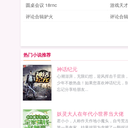
圆桌会议 18гпc
游戏天
评论合辑妒火
评论合
热门小说推荐
神话纪元
心潮澎湃，无限幻想，迎风挥击千层浪
少年不败热血！如果您喜欢神话纪元，
忘记分享给朋友...
妖灵大人在年代小世界当大佬
君小小，人称作天作地小魔头，自号荒
第一美食家。结果就因为贪嘴了一颗据