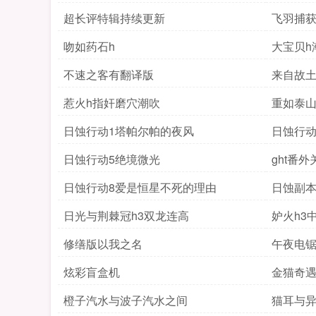
超长评特辑持续更新
飞羽捕
吻如药石h
大宝贝h潮
不速之客有翻译版
来自故
惹火h指奸磨穴潮吹
重如泰山的
日蚀行动1塔帕尔帕的夜风
日蚀行动
日蚀行动5绝境微光
ght番
日蚀行动8爱是恒星不死的理由
日蚀副本
份
日光与荆棘冠h3双龙连高
妒火h3
修缮版以我之名
午夜电
炫彩盲盒机
金猫奇
橙子汽水与波子汽水之间
猫耳与