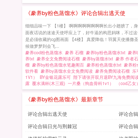
《豢养by粉色蒸馏水》评论合辑出逃天使
细细品味一下 【1楼】 啊啊啊啊啊啊啊啊长出小翅膀了，身
面夜话说的迷途天使呼应上了，好牛逼的构思妈咪，不过这
是必须收藏的cg图画面 【4楼】 真爱降临！羽翼天使播
候做梦梦到会飞...
豢养cod粉色蒸馏水
豢养 石榴
豢养by粉色蒸馏水txt
豢养
养txt
豢养全文免费阅读石榴
豢养by蒸馏水txt
豢养 作者
榴
豢养by粉色蒸馏水笔趣阁百
豢养粉色蒸馏水txt
豢养粉
软件看
豢养by蒸馏水全文免费阅读
豢养免费阅读石榴
乐
1V1）
BY金银花露乐可
陛下请张开双月退BY九海免费阅
露
覆水满杯(木三观)
一片桑（狗血骨科1v1）
（cod乙女
《豢养by粉色蒸馏水》最新章节
评论合辑出逃天使
评论合
看
评论合辑日光与荆棘冠
评论合