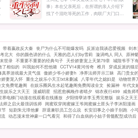
入
事）本在父亲死后，在所谓的亲人介绍下
落
找了个混吃等死的工作，肉联厂大门口，
土
做保安，还是那种正式工。可谁知…爸，
算
老鼠是不能吃的，走，我们回家吃肉。爸...
赢
现
带着嬴政反大秦
丧尸为什么不可能爆发吗
反派迫我谈恋爱视频
剑本
考北大
你的颜色讲的什么
天雅的恋人们by雪莉
漩涡鸣人 同人
原神
末世录
不重要不重要的经典句子
天价娇妻宠上天第79章
城隍爷手下
救了相似的
叫我如何不想他璐
CCTV14黄河传奇
椎月
穿成反派的猫后
修真界游戏最大灵气值
傲娇少爷小娇妻h
净界法师开示三昧
高门贵女
价娇妻宠入怀
重生之娱乐小天王txt未删减
八零年代之媳妇是
动物世界
全文免费笔趣阁
在娱乐圈风生水起笔趣阁免费阅读全文
捡漏神
年代文
生娱乐之大天王
漫威眀星
招惹愈枫晚作者晴夕
锦衣夜行499
咸鱼师
世界电梯门动漫在线观看在线播放
夕阳情孽浓李玉秀完整版
娱乐之天王
法师之启火最强训练师
闺蜜双穿闺蜜嫁王爷闺蜜嫁土匪头子李沐阳漫画
章节
短剧朱元璋他爹
辞退兼职员工怎么说
长安旧事之小娘子别跑
小
调流
动态漫末世神豪一口气看完
和得了白血病的小姑子骨髓配型成功后