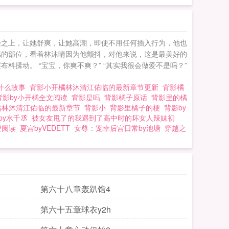
受之上，让她舒爽，让她高潮，即使不用任何插入行为，他也
感的部位，看着林沐晴因为他颤抖，对他来说，这是最美好的
揉动。 “宝宝，你爽不爽？” “其实我很会做爱不是吗？”
的什么故事
背影小开橘林沐清江佑临的最新章节更新
背影橘
背影by小开橘全文阅读
背影是吗
背影橘子原话
背影里的橘
橘林沐清江佑临的最新章节
背影小
背影里橘子的梗
背影by
by水千丞
被女友甩了的我遇到了高中时的坏女人辣妹初
费阅读
夏宫byVEDETT
女尊：宠幸后宫日常by池塘
穿越之
第六十八章轰趴馆4
第六十五章球衣y2h