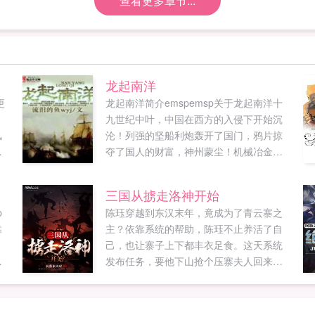
查看更多章节...
龙起南洋
更
龙起南洋简介emspemsp关于龙起南洋十
。
九世纪中叶，中国在西方的入侵下开始沉
风
沦！列强的坚船利炮轰开了国门，鸦片掠
汤
夺了国人的财富，神州蒙尘！机械冶金双
拳
料博士龙宇飞回到晚清，崛起于南洋，推
，
翻满清，搭上殖民扩张的末班车，实现民
三国从掳走洛神开始
族复兴！龙起南洋，纵横四海，终结风帆
p
陈珏穿越到东汉末年，竟成为了青云寨之
时代！新书铁血强国正式上传，书友们多
靠
主？依靠系统的帮助，陈珏不止养活了自
多支持啊！...
。
己，也让寨子上下都丰衣足食。这天系统
发布任务，要他下山抢个压寨夫人回来。
想
于是陈珏找了个漂亮MM，带回山寨。就在
一
成婚当日，MM告诉陈珏她叫甄宓。紧接着
第二天，有个叫曹丕的人打上门来如果您