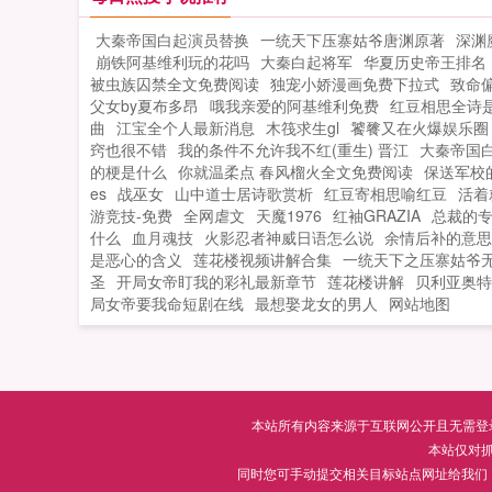
大秦帝国白起演员替换
一统天下压寨姑爷唐渊原著
深渊
崩铁阿基维利玩的花吗
大秦白起将军
华夏历史帝王排名
被虫族囚禁全文免费阅读
独宠小娇漫画免费下拉式
致命
父女by夏布多昂
哦我亲爱的阿基维利免费
红豆相思全诗
曲
江宝全个人最新消息
木筏求生gl
饕餮又在火爆娱乐圈
窍也很不错
我的条件不允许我不红(重生) 晋江
大秦帝国
的梗是什么
你就温柔点 春风榴火全文免费阅读
保送军校
es
战巫女
山中道士居诗歌赏析
红豆寄相思喻红豆
活着
游竞技-免费
全网虐文
天魔1976
红袖GRAZIA
总裁的
什么
血月魂技
火影忍者神威日语怎么说
余情后补的意思
是恶心的含义
莲花楼视频讲解合集
一统天下之压寨姑爷
圣
开局女帝盯我的彩礼最新章节
莲花楼讲解
贝利亚奥特
局女帝要我命短剧在线
最想娶龙女的男人
网站地图
本站所有内容来源于互联网公开且无需登录即
本站仅对
同时您可手动提交相关目标站点网址给我们