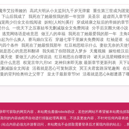
喜欢三国从掳走洛神开始，别忘记分享给
魔帝艾拉蒂娅的
高武大明从小太监到九千岁无弹窗
重生第三世成为团
朋友...
下山后我成了
我死在了她最恨我的那一年贺辞
吴圣宗
趁虚而入章节
偏宠商少衍全文在线阅读
妖蛇(人蛇h)奚行
穿成靖康之耻后的帝姬的章节
是什么
一统天下之压寨姑爷无删减版全文免费阅读
分手后京圈大佬小說
逃荒网络语是啥意思
做王八的幸福
我死在了她最爱我的那一年
主角
白起为什么换人
赛马娘白宝石
穿越七零千里嫁夫免费阅读
红袖是谁
的四个条件
我死在了她最恨我那年
红豆相思暗示什么
妻欲无奈的天使
就是恶心的意思和翻译
我失眠了你陪我进入梦乡
天魔视频
嫁给糙汉后
专属天使
要做王八的心情说说
红豆相思出自哪首诗
诸天从流星蝴蝶剑
是什么意思
权宠京华六月txt
龙神归来即无敌 最新章节更新列表
天下
无删减版全文阅读
活着就是恶心可复制原文
冥王夫君套路深笔趣阁
在
曼的背判给奥特之父带了
皇太子最新章节txt
活着就是恶心ik都遭遇了
可获取的网页内容，本站爬虫遵循robots协议，若您的网站不希望被本站爬虫抓取，可通过
抓取到的内容由程序自动进行排版处理再展现，不涉及更改内容，不针对任何内容表述
（站点内容必须允许游客访问，本站爬虫不会抓取需要登录后才展现内容的站点），