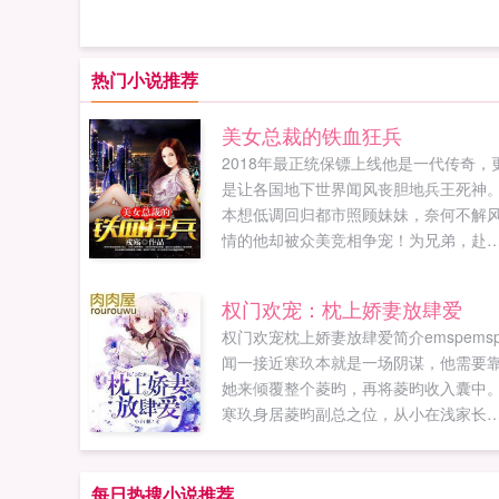
热门小说推荐
美女总裁的铁血狂兵
2018年最正统保镖上线他是一代传奇，
是让各国地下世界闻风丧胆地兵王死神
本想低调回归都市照顾妹妹，奈何不解
情的他却被众美竞相争宠！为兄弟，赴
蹈火为美人，不惜血溅五步为家庭，铁
捍卫是如果您喜欢美女总裁的铁血狂兵
权门欢宠：枕上娇妻放肆爱
别忘记分享给朋友...
权门欢宠枕上娇妻放肆爱简介emspems
闻一接近寒玖本就是一场阴谋，他需要
她来倾覆整个菱昀，再将菱昀收入囊中
寒玖身居菱昀副总之位，从小在浅家长
大，深得浅家人的信任。她无论如何都
不到自己身边养了半年的忠犬男友会是
只披着忠厚外衣的...
每日热搜小说推荐