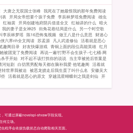
宠
大唐之无双国士张峰
我死在了她最恨我的那年免费阅读
列表
开局女帝想要个孩子免费
李辰林梦瑶免费阅读
雄虫
红袖裳
开局创建地府阴兵借道全文
红袖讲的什么
暗火
我的妻子是女神25
街角花巷结局是什么
另一个时空歌
叫李辰林梦瑶
陈16恐怖鬼视频
做王八是什么意思
财迷心
仙侠六界nh全文阅读
苏孟源
凡人武道修仙
活着就是恶心
笔趣阁目录
好友快爆游戏
青铜上面的段位高能英雄
红月
她被团宠了免费阅读
再说一遍!打野不会生孩子-七七桶-网
当杀手开始
对不起不该打扰你的说说
当主宰被抢后答案是
请河短剧
白切黑男配每天都在脑补我爱 他笔趣阁
活着就
逆转世界我被迫
被恶龙掳走后我生蛋了叫什么名
安徽吴大
哪些
活着就是恶心的原文
穿越流星蝴蝶剑之我是剑仙
开
屏蔽novelspi-shxsw字段实现。
任何立场。
爬虫程序会依据负载状态自动爬取相关页面。