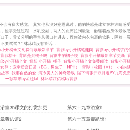
不会有多大感觉。 其实他从没好意思说过，他的快感是建立在林沐晴感
戏，他享受这过程，水乳交融，两人的距离拉到最近，触碰着她身体最敏
口子，骨节分明的手掌从领口伸进去，捏住被内衣包裹的软胸，隔着一层布料
要试试？” 林沐晴没有答话...
by小开橘全文免费阅读最新章节
背影by小开橘笔趣阁
背影by小开橘讲
梗
背影桔子
背影是买橘子吗
背影中的橘子梗
背影小开橘最新章节更新
影by小开橘全文
背影 小开橘
橘子
背影小开橘全文免费阅读
背影小开
女尊：宠幸后宫日常（BG，男生子，NPH）
背影（校园 1V1）
小白杨
的故事
我那自然的爱
清冷美人的神奇游戏
陛下请张开双月退BY九海免
）
一颗苹果by孟还txt
林沐晴江佑临by背影
浴室2h课文的打赏加更
第六十九章浴室h
章轰趴馆2
第六十五章轰趴馆1