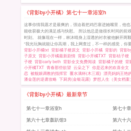
《背影by小开橘》第七十一章浴室h
这事你情我愿才是最爽的，强迫着把鸡巴塞进她嘴里，他也
能收获极大的满足感与快慰。 所以他总是做很长时间的前
时刻。 就像现在一样，林沐晴身上湿透的衬衣被他解开两颗
“我光玩胸就能让你高潮，我上网查过，不一样的感觉，你要不
背影小开橘txt
背影橘子梗原文
背影小开橘
背影的
背影
子原文
背影小开橘最新剧情
背影小开橘TXT
背影桔子
子梗
背影carly beth
背影全文免费阅读
背影橘子的梗
背
小开橘TXT
青春那些欲望
云朵之下
你是迟来的欢喜全文
恋
被舰娘调教的指挥官
覆水满杯(木三观)
漂亮妈妈王艳
潘金莲的逆袭攻略
下厨房(金银花露)
梦想人生（美女档案
《背影by小开橘》最新章节
第七十一章浴室h
第七十章
第六十七章轰趴馆3
第六十六