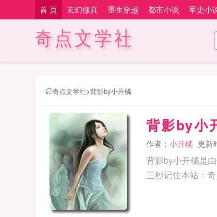
首 页
玄幻修真
重生穿越
都市小说
军史小
奇点文学社
奇点文学社
>
背影by小开橘
背影by小
作者：
小开橘
更新时间
背影by小开橘是