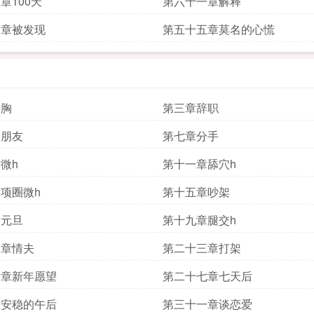
章100天
第六十一章解释
八章被发现
第五十五章莫名的心慌
揉胸
第三章辞职
男朋友
第七章分手
微h
第十一章舔穴h
项圈微h
第十五章吵架
章元旦
第十九章腿交h
二章情夫
第二十三章打架
六章新年愿望
第二十七章七天后
章安稳的午后
第三十一章谈恋爱