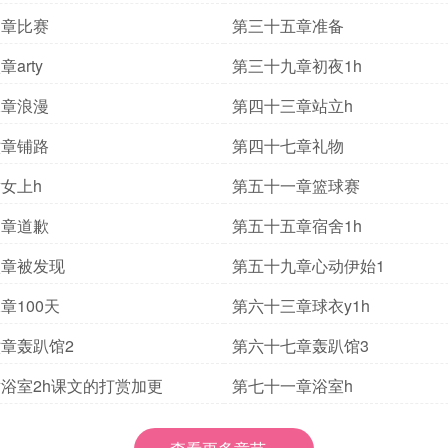
四章比赛
第三十五章准备
arty
第三十九章初夜1h
二章浪漫
第四十三章站立h
六章铺路
第四十七章礼物
女上h
第五十一章篮球赛
四章道歉
第五十五章宿舍1h
八章被发现
第五十九章心动伊始1
章100天
第六十三章球衣y1h
章轰趴馆2
第六十七章轰趴馆3
浴室2h课文的打赏加更
第七十一章浴室h