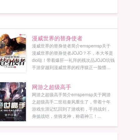
漫威世界的替身使者
漫威世界的替身使者简介emspemsp关于
漫威世界的替身使者JOJO？不，本大爷是
dio哒！带着爆肝一礼拜的残次品JOJO坑钱
手游穿越到漫威世界的程序猿正一脸懵逼
的审视着自己的新身份迪奥布兰度，一个
英华混血的大帅比！不过，等会儿这里是
网游之超级高手
漫威世界？请问离紫薯精到达战场还有多
网游之超级高手简介emspemsp关于网游
长时间？对了，老子还有金手指！白金之
之超级高手二世祖秦风重生了，带着十年
星，世界，疯狂钻石，轰炸空间，黄金体
游戏生涯记忆回到了游戏初，手持战剑，
验，绯红之王统统给我出！叮，新玩家您
身披战铠，坐骑龙神，称霸神三！...
好，您的第一位替身已抽取，祝您游戏愉
快。看着眼前正...