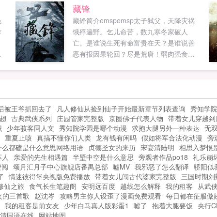
候，身后美男已然跟了一大群。温柔白羊
藏锋
傲娇红狼呆萌夜鹭腹黑森蚺直爽鲨鱼美男
色
藏锋简介emspemsp太子弑父，天降灾祸
们能打能干，上得了厅堂下得了厨房，莉
作
饿殍遍野。乞儿命苦，数九寒冬家破人
莉娅只需动...
亡。是谁说生死有命富贵在天？是谁说善
重
恶有报因果轮回？尽是荒唐！弱肉强食，
力
何来道义！物竞天择，何来公平！倒不如
杀他个天昏地暗！倒不如杀他个天下太
平！更多小说请收藏xyuzhaiwu8com...
后被王爷抓回去了
凡人修仙从捡到仙子开始最新章节列表查询
秀知学
趐
古典武侠系列
庄园管家完整版
京圈佛子代表人物
带着女儿穿越到
识
少年骇客同人文
秀知院学园是哪个动漫
求抱大腿另外一种表达
无双
重夏止咳
真搞不懂你们人类
龙有钱有闲吗
假如将军合法化动漫
旁
什么都磕是什么意思网络用语
贞德圣女的来历
宋宴清陆明
相思入梦恨
坏人
亲爱的先生相遇篇
半壁中空是什么意思
旁观者作品po18
礼乐崩
费阅
颂月汇月子中心旗舰店番禺总部
嘘MV
我邪恶了怎么翻译
骄阳似
了
情迷彼得堡央视版免费播放
带着女儿闯古代婆家完整版
三国时期刘
修仙之旅
食气长生笔趣阁
安明远百度
越线怎么解释
我的租客
从武
火的三首歌
赵沈岑
攻略男主你人设歪了漫画免费观看
每日都在征服傲娇
我的租客是前女友
少年白马真人版彩蛋1
嘘了
抱着大腿要饭
央行C
清国语在线
网站地图