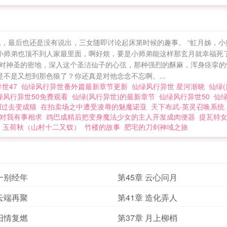
，最后也还是没有说出，三女随即讨论起床第时候的趣事。 “虹月姊，小
，小师弟也顶不到人家最里面，啊好烦，要是小师弟能这样那玄月就幸福死了
对神圣的密地，深入这个圣洁仙子的心弦，那种强烈的酥麻，浑身痉挛的
是不是又想到那色狼了？你还真是对他念念不忘啊。...
异世47
仙绿风行异世番外篇最新章节更新
仙绿风行异世 星河渐晓
仙绿
绿风行异世50免费观看
仙绿(风行异世)的最新章节
仙绿风行异世50
仙
到过去变成猫
在拍卖场之中遭受凌辱的魅魔诺亚
天下布武-英灵召唤系统
对我有事相求
鸡巴成精后把变身魔法少女的主人开发成肉便器
提瓦特
玉荷秋（山村十二又钗）
竹楼的故事
肥宅的刀剑神域之旅
 一别经年
第45章 云心问月
 云端再聚
第41章 造化弄人
 旧情复燃
第37章 月上柳梢