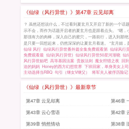
《仙绿（风行异世）》第47章 云见却离
？ 虽然还想说什么，不过看到夏玄月又开启了新的一个话题
示不会，而作为话题开启者的夏玄月也是跟着点头。 “嗯
那强有力的肉棒，深入自己的蜜穴，一路前行，进入到那绝
是只要一回想起来，仍然深深的让夏玄月着迷。 “玄月姐，
仙绿 风行
仙绿风行异世番外篇全集免费观看第
仙绿风行
免费观看最
仙绿(风行异世)
仙绿风行异世50星河渐晓
仙
风行异世贴吧
高等基因法案
贵族法则
魔女狩猎之夜
回
迫的妈妈
Honey的西方幻想世界
下班回家，单身美女上司
主动选择当RBQ
勾引（继女V继父）
将军夫人被俘历险记
《仙绿（风行异世）》最新章节
第47章 云见却离
第46章
第43章 云心雪语
第42章
第39章 悄然情动
第38章