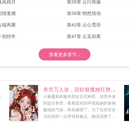
 筱风残月
第35章 云行雨施
 旧情复燃
第39章 悄然情动
 云端再聚
第43章 云心雪语
 一别经年
第47章 云见却离
查看更多章节...
兽世万人迷，甜欲魅魔她狂撩雄性
么
小魅魔莉莉娅本想去古代种田，却意外来
到远古兽世。看着恶劣的环境短缺的食物
极端的气候，莉莉娅懵了。为了住得安全
点吃得好一点穿得舒服点，她浅浅撩了几
位美男提高生活质量。等回过神来的时