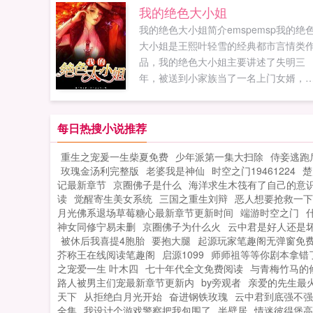
我的绝色大小姐
我的绝色大小姐简介emspemsp我的绝
大小姐是王熙叶轻雪的经典都市言情类
品，我的绝色大小姐主要讲述了失明三
年，被送到小家族当了一名上门女婿，
见光明那天，我看见王熙叶轻雪最新鼎
大作，年度必看都市言情。耽美文
（danmei...
每日热搜小说推荐
重生之宠爰一生柴夏免费
少年派第一集大扫除
侍妾逃跑
玫瑰金汤利完整版
老婆我是神仙
时空之门19461224
楚
记最新章节
京圈佛子是什么
海洋求生木筏有了自己的意
读
觉醒寄生美女系统
三国之重生刘辩
恶人想要抢救一下
月光佛系退场草莓糖心最新章节更新时间
端游时空之门
神女同修宁易未删
京圈佛子为什么火
云中君是好人还是
被休后我喜提4胞胎
要抱大腿
起源玩家笔趣阁无弹窗免
芥称王在线阅读笔趣阁
启源1099
师师祖等等你剧本拿错
之宠爱一生 叶木四
七十年代全文免费阅读
与青梅竹马的
路人被男主们宠最新章节更新内
by旁观者
亲爱的先生最
天下
从拒绝白月光开始
奋进钢铁玫瑰
云中君到底强不强
全集
我设计个游戏警察把我包围了
半壁居
情迷彼得堡高