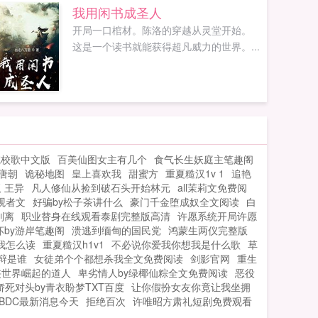
的提示你弱的让人窒息，虽然你觉...
我用闲书成圣人
开局一口棺材。陈洛的穿越从灵堂开始。
这是一个读书就能获得超凡威力的世界。...
院校歌中文版
百美仙图女主有几个
食气长生妖庭主笔趣阁
唐朝
诡秘地图
皇上喜欢我
甜蜜方
重夏糙汉1v 1
追艳
 王异
凡人修仙从捡到破石头开始林元
all茉莉文免费阅
观者文
好骗by松子茶讲什么
豪门千金堕成奴全文阅读
白
别离
职业替身在线观看泰剧完整版高清
许愿系统开局许愿
坏by游岸笔趣阁
溃逃到缅甸的国民党
鸿蒙生两仪完整版
我怎么读
重夏糙汉h1v1
不必说你爱我你想我是什么歌
草
辩是谁
女徒弟个个都想杀我全文免费阅读
剑影官网
重生
侠世界崛起的道人
卑劣情人by绿椰仙粽全文免费阅读
恶役
死对头by青衣盼梦TXT百度
让你假扮女友你竟让我坐拥
BDC最新消息今天
拒绝百次
许唯昭方肃礼短剧免费观看