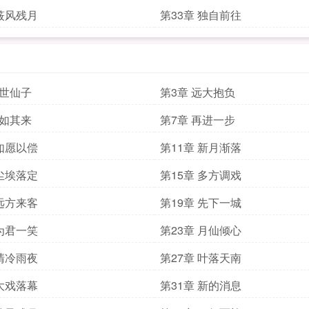
 筱风残月
第33章 独自前往
绝世仙子
第3章 远大抱负
突如其来
第7章 再进一步
 如愿以偿
第11章 新月渐落
 尘埃落定
第15章 多方调戏
 远方来客
第19章 先下一城
 为君一笑
第23章 月仙倾心
 清冷雨夜
第27章 叶落天南
 大戏落幕
第31章 新的消息