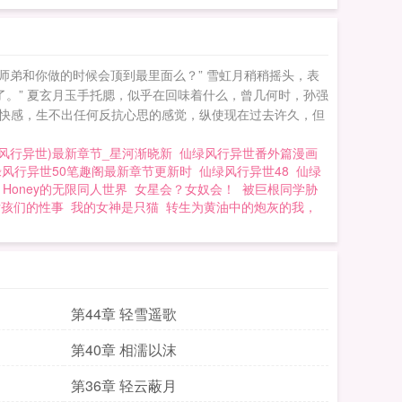
师弟和你做的时候会顶到最里面么？” 雪虹月稍稍摇头，表
。” 夏玄月玉手托腮，似乎在回味着什么，曾几何时，孙强
快感，生不出任何反抗心思的感觉，纵使现在过去许久，但
(风行异世)最新章节_星河渐晓新
仙绿风行异世番外篇漫画
绿风行异世50笔趣阁最新章节更新时
仙绿风行异世48
仙绿
Honey的无限同人世界
女星会？女奴会！
被巨根同学胁
女孩们的性事
我的女神是只猫
转生为黄油中的炮灰的我，
第44章 轻雪遥歌
第40章 相濡以沫
第36章 轻云蔽月