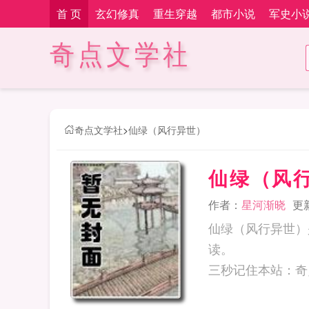
首 页
玄幻修真
重生穿越
都市小说
军史小
奇点文学社
奇点文学社
>
仙绿（风行异世）
仙绿（风
作者：
星河渐晓
更新
仙绿（风行异世）
读。